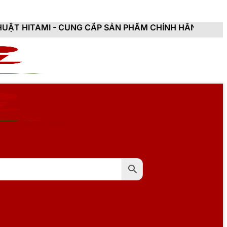
CUNG CẤP SẢN PHẨM CHÍNH HÃNG, MỚI 100%, ĐẦY ĐỦ 