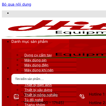
Bỏ qua nội dung
C
Danh mục sản phẩm
Dụng cụ cầm tay
Máy dùng pin
Máy dùng điện
Máy dùng khí nén
Thiết bị đo kiểm
Thiết bị nâng đỡ
Thiết bị điện lạnh
Thiết bị xây dựng
Văn phòng làm việc:
Hotline 
Thiết bị nông nghiệp
Tủ đồ nghề
T2 - T7 (8h00 - 17h45)
Hotline 
Thang nhôm