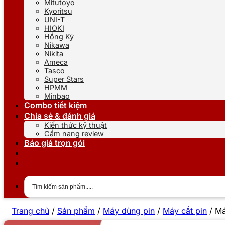
Mitutoyo
Kyoritsu
UNI-T
HIOKI
Hồng Ký
Nikawa
Nikita
Ameca
Tasco
Super Stars
HPMM
Minbao
Combo tiết kiệm
Chia sẻ & đánh giá
Kiến thức kỹ thuật
Cẩm nang review
Báo giá trọn gói
Trang chủ
/
Sản phẩm
/
Máy dùng pin
/
Máy cắt pin
/
Má