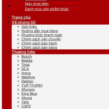
Máy phát điện
Danh mục sản phẩm khác
Trang chủ
Về chúng tôi
Giới thiệu
Hướng dẫn mua hàng
Phương thức thanh toán
Chính sách vận chuyển
Chính sách bảo hành
Chính sách bán hàng
Thương hiệu
Bosch
Makita
Total
DCA
Ingco
Wadfow
Dekton
YUP (YUPAI)
Sfunpro
King Blue
Akuza
Yato
CSPS