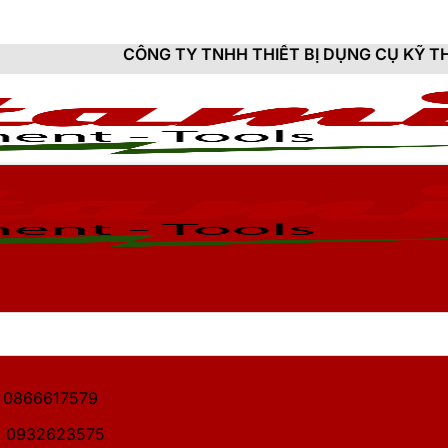
ÔNG TY TNHH THIẾT BỊ DỤNG CỤ KỸ THUẬT HITAMI - 
1: 0866617579
2: 0932623575