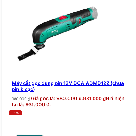
Máy cắt gọc dùng pin 12V DCA ADMD12Z (chưa
pin & sạc)
Giá gốc là: 980.000 ₫.
Giá hiện
931.000
₫
980.000
₫
tại là: 931.000 ₫.
-5%