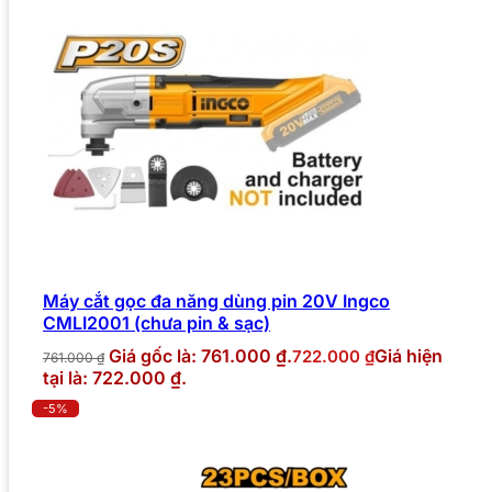
Máy cắt gọc đa năng dùng pin 20V Ingco
CMLI2001 (chưa pin & sạc)
Giá gốc là: 761.000 ₫.
Giá hiện
722.000
₫
761.000
₫
tại là: 722.000 ₫.
-5%