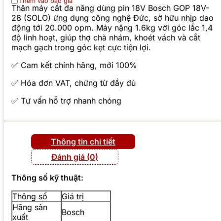
Thêm vào báo giá
Thân máy cắt đa năng dùng pin 18V Bosch GOP 18V-
28 (SOLO) ứng dụng công nghệ Đức, sở hữu nhịp dao
động tới 20.000 opm. Máy nặng 1.6kg với góc lắc 1,4
độ linh hoạt, giúp thợ chà nhám, khoét vách và cắt
mạch gạch trong góc kẹt cực tiện lợi.
✅ Cam kết chính hãng, mới 100%
✅ Hóa đơn VAT, chứng từ đầy đủ
✅ Tư vấn hỗ trợ nhanh chóng
Thông tin chi tiết
Đánh giá (0)
Thông số kỹ thuật:
Thông số
Giá trị
Hãng sản
Bosch
xuất