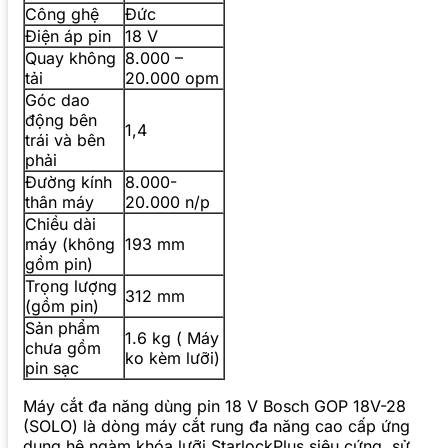
Công ghệ
Đức
Điện áp pin
18 V
Quay không
8.000 –
tải
20.000 opm
Góc dao
động bên
1,4
trái và bên
phải
Đường kính
8.000-
thân máy
20.000 n/p
Chiều dài
máy (không
193 mm
gồm pin)
Trọng lượng
312 mm
(gồm pin)
Sản phẩm
1.6 kg ( Máy
chưa gồm
ko kèm lưỡi)
pin sạc
Máy cắt đa năng dùng pin 18 V Bosch GOP 18V-28
(SOLO) là dòng máy cắt rung đa năng cao cấp ứng
dụng hệ ngàm khóa lưỡi StarlockPlus siêu cứng, sử