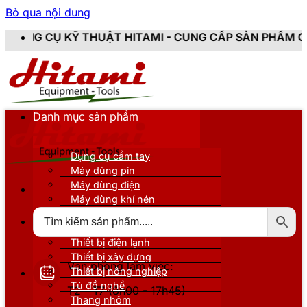
Bỏ qua nội dung
THUẬT HITAMI - CUNG CẤP SẢN PHẨM CHÍNH HÃNG, MỚI
Danh mục sản phẩm
Dụng cụ cầm tay
Máy dùng pin
Máy dùng điện
Máy dùng khí nén
Thiết bị đo kiểm
Thiết bị nâng đỡ
Thiết bị điện lạnh
Thiết bị xây dựng
Văn phòng làm việc:
Thiết bị nông nghiệp
Tủ đồ nghề
T2 - T7 (8h00 - 17h45)
Thang nhôm