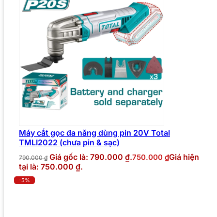
Máy cắt gọc đa năng dùng pin 20V Total
TMLI2022 (chưa pin & sạc)
Giá gốc là: 790.000 ₫.
Giá hiện
750.000
₫
790.000
₫
tại là: 750.000 ₫.
-5%