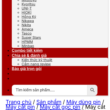
Kyoritsu
UNI-T
HIOKI
Hồng Ký
Nikawa
Nikita
Ameca
Tasco
Super Stars
HPMM
Minbao
Combo tiết kiệm
Chia sẻ & đánh giá
Kiến thức kỹ thuật
Cẩm nang review
Báo giá trọn gói
Trang chủ
/
Sản phẩm
/
Máy dùng pin
/
Máy cắt pin
/
Máy cắt gọc pin
/
Máy cắt