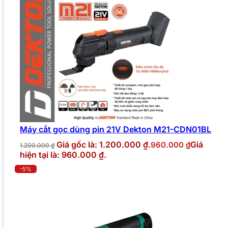
Máy cắt gọc dùng pin 21V Dekton M21-CDN01BL
Giá gốc là: 1.200.000 ₫.
Giá
960.000
₫
1.200.000
₫
hiện tại là: 960.000 ₫.
-5%