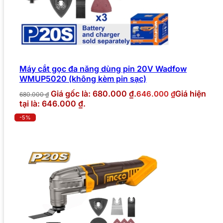
Máy cắt gọc đa năng dùng pin 20V Wadfow
WMUP5020 (không kèm pin sạc)
Giá gốc là: 680.000 ₫.
Giá hiện
646.000
₫
680.000
₫
tại là: 646.000 ₫.
-5%