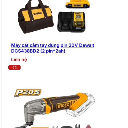
Máy cắt cầm tay dùng pin 20V Dewalt
DCS438BD2 (2 pin*2ah)
Liên hệ
-5%