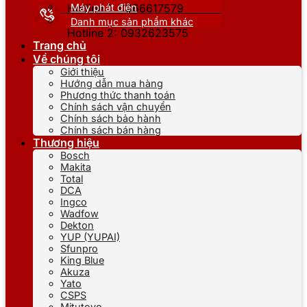
Máy phát điện
Hotline 1: 0866617579
Danh mục sản phẩm khác
Hotline 2: 0932623575
Trang chủ
Về chúng tôi
Giới thiệu
Hướng dẫn mua hàng
Phương thức thanh toán
Chính sách vận chuyển
Chính sách bảo hành
Chính sách bán hàng
Thương hiệu
Bosch
Makita
Total
DCA
Ingco
Wadfow
Dekton
YUP (YUPAI)
Sfunpro
King Blue
Akuza
Yato
CSPS
Mitutoyo