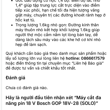
Góc dao động cơ học 1,4 độ: Biên độ lắc nhỏ
1,4° giúp tập trung lực cắt trực diện vào điểm
tiếp xúc phôi, hạn chế tối đa hiện tượng văng
giật máy, chuyên trị các đường khoét rãnh hẹp ở
hốc kẹt tủ.
Trọng lượng 1.6kg nhỏ gọn: Đường kính thân
máy thuôn nhỏ kết hợp khối lượng 1.6kg giúp
người thợ mộc cầm nắm lọt lòng bàn tay, dễ
dàng lách sâu máy vào các khe hở cơ khí nhỏ
hẹp để làm sạch.
Quý khách cần báo giá theo danh mục sản phẩm hoặc
lấy số lượng lớn vui lòng liên hệ
hotline: 0866617579
hoặc điền thông tin tại chuyên mục “Liên hệ Báo giá”
để được tư vấn và chiết khấu tốt nhất.
Đánh giá
Chưa có đánh giá nào.
Hãy là người đầu tiên nhận xét “Máy cắt đa
năng pin 18 V Bosch GOP 18V-28 (SOLO)”