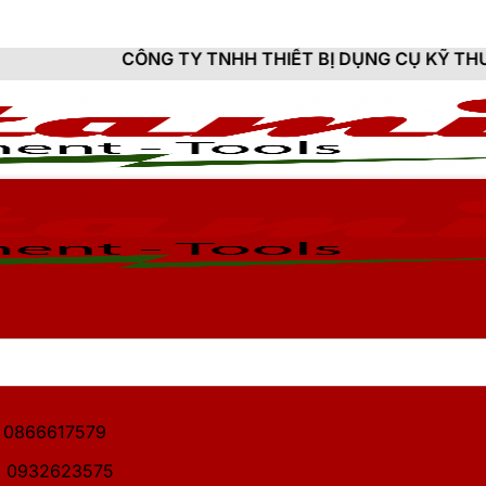
NG TY TNHH THIẾT BỊ DỤNG CỤ KỸ THUẬT HITAMI - C
1: 0866617579
2: 0932623575