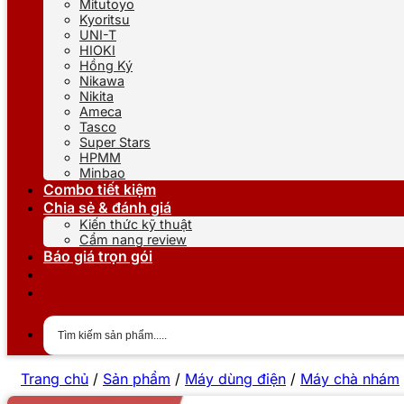
Mitutoyo
Kyoritsu
UNI-T
HIOKI
Hồng Ký
Nikawa
Nikita
Ameca
Tasco
Super Stars
HPMM
Minbao
Combo tiết kiệm
Chia sẻ & đánh giá
Kiến thức kỹ thuật
Cẩm nang review
Báo giá trọn gói
Trang chủ
/
Sản phẩm
/
Máy dùng điện
/
Máy chà nhám