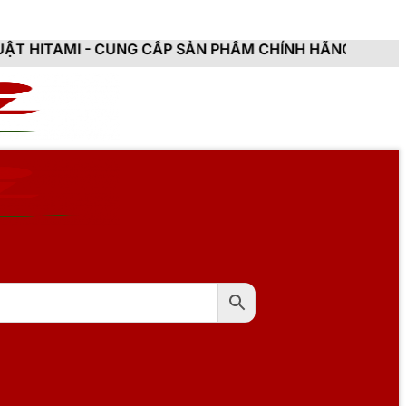
UNG CẤP SẢN PHẨM CHÍNH HÃNG, MỚI 100%, ĐẦY ĐỦ C