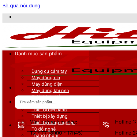
Bỏ qua nội dung
CÔ
Danh mục sản phẩm
Dụng cụ cầm tay
Máy dùng pin
Máy dùng điện
Máy dùng khí nén
Thiết bị đo kiểm
Thiết bị nâng đỡ
Thiết bị điện lạnh
Thiết bị xây dựng
Văn phòng làm việc:
Hotline 
Thiết bị nông nghiệp
Tủ đồ nghề
T2 - T7 (8h00 - 17h45)
Hotline 
Thang nhôm