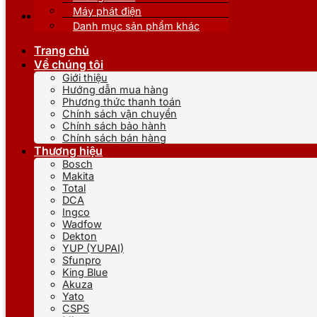
Máy phát điện
Danh mục sản phẩm khác
Trang chủ
Về chúng tôi
Giới thiệu
Hướng dẫn mua hàng
Phương thức thanh toán
Chính sách vận chuyển
Chính sách bảo hành
Chính sách bán hàng
Thương hiệu
Bosch
Makita
Total
DCA
Ingco
Wadfow
Dekton
YUP (YUPAI)
Sfunpro
King Blue
Akuza
Yato
CSPS