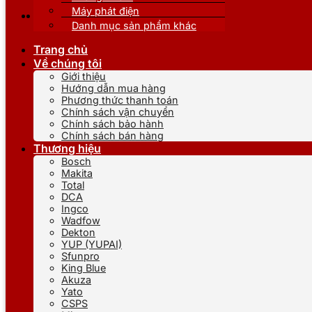
Máy phát điện
Danh mục sản phẩm khác
Trang chủ
Về chúng tôi
Giới thiệu
Hướng dẫn mua hàng
Phương thức thanh toán
Chính sách vận chuyển
Chính sách bảo hành
Chính sách bán hàng
Thương hiệu
Bosch
Makita
Total
DCA
Ingco
Wadfow
Dekton
YUP (YUPAI)
Sfunpro
King Blue
Akuza
Yato
CSPS