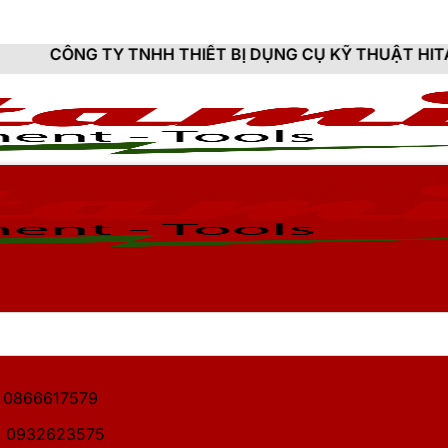
NHH THIẾT BỊ DỤNG CỤ KỸ THUẬT HITAMI - CUNG CẤP
1: 0866617579
2: 0932623575