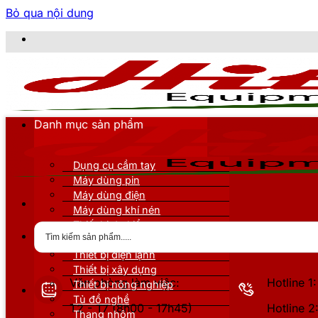
Bỏ qua nội dung
CÔNG TY T
Danh mục sản phẩm
Dụng cụ cầm tay
Máy dùng pin
Máy dùng điện
Máy dùng khí nén
Thiết bị đo kiểm
Thiết bị nâng đỡ
Thiết bị điện lạnh
Thiết bị xây dựng
Văn phòng làm việc:
Hotline 
Thiết bị nông nghiệp
Tủ đồ nghề
T2 - T7 (8h00 - 17h45)
Hotline 
Thang nhôm