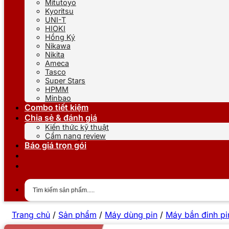
Mitutoyo
Kyoritsu
UNI-T
HIOKI
Hồng Ký
Nikawa
Nikita
Ameca
Tasco
Super Stars
HPMM
Minbao
Combo tiết kiệm
Chia sẻ & đánh giá
Kiến thức kỹ thuật
Cẩm nang review
Báo giá trọn gói
Trang chủ
/
Sản phẩm
/
Máy dùng pin
/
Máy bắn đinh pi