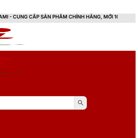
 SẢN PHẨM CHÍNH HÃNG, MỚI 100%, ĐẦY ĐỦ CHỨNG TỪ