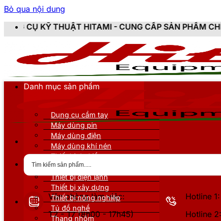
Bỏ qua nội dung
HUẬT HITAMI - CUNG CẤP SẢN PHẨM CHÍNH HÃNG, MỚI 
Danh mục sản phẩm
Dụng cụ cầm tay
Máy dùng pin
Máy dùng điện
Máy dùng khí nén
Thiết bị đo kiểm
Thiết bị nâng đỡ
Thiết bị điện lạnh
Thiết bị xây dựng
Văn phòng làm việc:
Hotline 
Thiết bị nông nghiệp
Tủ đồ nghề
T2 - T7 (8h00 - 17h45)
Hotline 
Thang nhôm