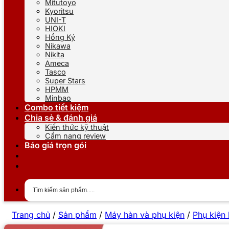
Mitutoyo
Kyoritsu
UNI-T
HIOKI
Hồng Ký
Nikawa
Nikita
Ameca
Tasco
Super Stars
HPMM
Minbao
Combo tiết kiệm
Chia sẻ & đánh giá
Kiến thức kỹ thuật
Cẩm nang review
Báo giá trọn gói
Trang chủ
/
Sản phẩm
/
Máy hàn và phụ kiện
/
Phụ kiện