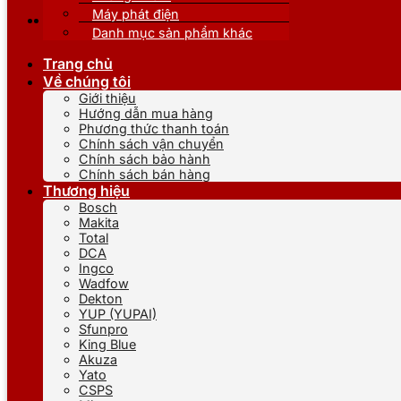
Máy phát điện
Danh mục sản phẩm khác
Trang chủ
Về chúng tôi
Giới thiệu
Hướng dẫn mua hàng
Phương thức thanh toán
Chính sách vận chuyển
Chính sách bảo hành
Chính sách bán hàng
Thương hiệu
Bosch
Makita
Total
DCA
Ingco
Wadfow
Dekton
YUP (YUPAI)
Sfunpro
King Blue
Akuza
Yato
CSPS