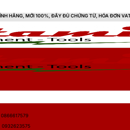
100%, ĐẦY ĐỦ CHỨNG TỪ, HÓA ĐƠN VAT
1: 0866617579
2: 0932623575