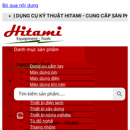
Bỏ qua nội dung
 KỸ THUẬT HITAMI - CUNG CẤP SẢN PHẨM CHÍNH HÃNG,
Danh mục sản phẩm
Dụng cụ cầm tay
Máy dùng pin
Máy dùng điện
Máy dùng khí nén
Thiết bị đo kiểm
Thiết bị nâng đỡ
Thiết bị điện lạnh
Thiết bị xây dựng
Văn phòng làm việc:
Thiết bị nông nghiệp
Tủ đồ nghề
T2 - T7 (8h00 - 17h45)
Thang nhôm