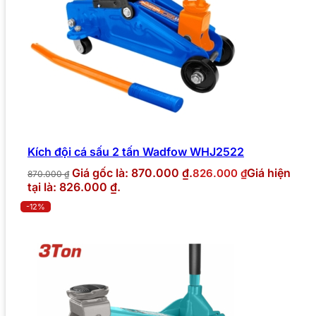
Kích đội cá sấu 2 tấn Wadfow WHJ2522
Giá gốc là: 870.000 ₫.
Giá hiện
826.000
₫
870.000
₫
tại là: 826.000 ₫.
-12%