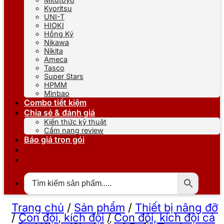
Kyoritsu
UNI-T
HIOKI
Hồng Ký
Nikawa
Nikita
Ameca
Tasco
Super Stars
HPMM
Minbao
Combo tiết kiệm
Chia sẻ & đánh giá
Kiến thức kỹ thuật
Cẩm nang review
Báo giá trọn gói
Trang chủ
/
Sản phẩm
/
Thiết bị nâng đỡ
/
Con đội, kích đội
/
Con đội, kích đội cá