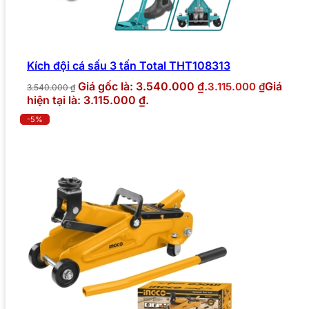
Kích đội cá sấu 3 tấn Total THT108313
Giá gốc là: 3.540.000 ₫.
Giá
3.115.000
₫
3.540.000
₫
hiện tại là: 3.115.000 ₫.
-5%