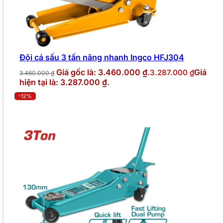
Đội cá sấu 3 tấn nâng nhanh Ingco HFJ304
Giá gốc là: 3.460.000 ₫.
Giá
3.287.000
₫
3.460.000
₫
hiện tại là: 3.287.000 ₫.
-12%