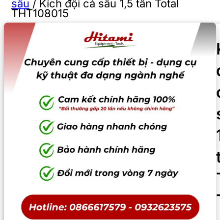
sấu
/
Kích đội cá sấu 1,5 tấn Total
THT108015