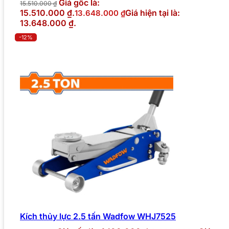
Giá gốc là:
15.510.000
₫
15.510.000 ₫.
Giá hiện tại là:
13.648.000
₫
13.648.000 ₫.
-12%
Kích thủy lực 2.5 tấn Wadfow WHJ7525