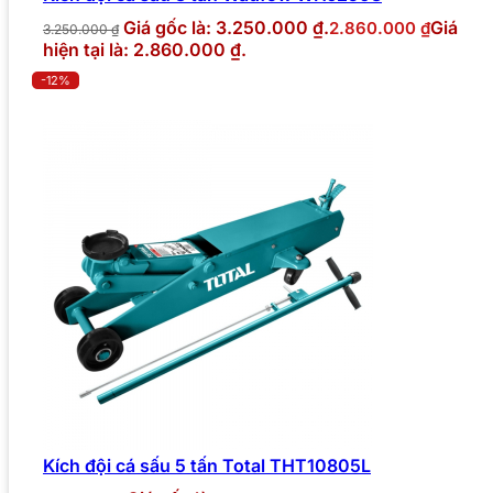
Giá gốc là: 3.250.000 ₫.
Giá
2.860.000
₫
3.250.000
₫
hiện tại là: 2.860.000 ₫.
-12%
Kích đội cá sấu 5 tấn Total THT10805L