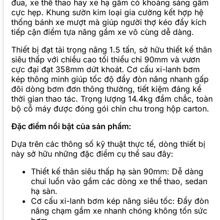
đua, xe thể thao hay xe hạ gầm có khoảng sáng gầm
cực hẹp. Khung sườn kim loại gia cường kết hợp hệ
thống bánh xe mượt mà giúp người thợ kéo đẩy kích
tiếp cận điểm tựa nâng gầm xe vô cùng dễ dàng.
Thiết bị đạt tải trọng nâng 1.5 tấn, sở hữu thiết kế thân
siêu thấp với chiều cao tối thiểu chỉ 90mm và vươn
cực đại đạt 358mm dứt khoát. Cơ cấu xi-lanh bơm
kép thông minh giúp tốc độ đẩy đòn nâng nhanh gấp
đôi dòng bơm đơn thông thường, tiết kiệm đáng kể
thời gian thao tác. Trọng lượng 14.4kg đầm chắc, toàn
bộ cỗ máy được đóng gói chỉn chu trong hộp carton.
Đặc điểm nổi bật của sản phẩm:
Dựa trên các thông số kỹ thuật thực tế, dòng thiết bị
này sở hữu những đặc điểm cụ thể sau đây:
Thiết kế thân siêu thấp hạ sàn 90mm: Dễ dàng
chui luồn vào gầm các dòng xe thể thao, sedan
hạ sàn.
Cơ cấu xi-lanh bơm kép nâng siêu tốc: Đẩy đòn
nâng chạm gầm xe nhanh chóng không tốn sức