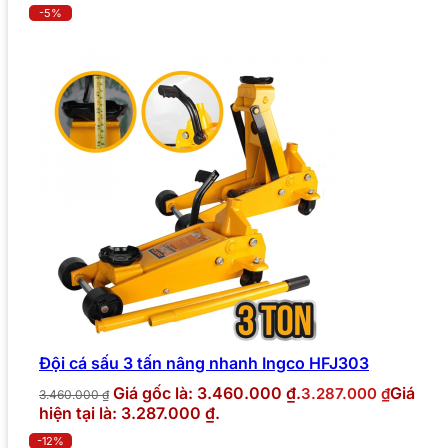
-5%
Đội cá sấu 3 tấn nâng nhanh Ingco HFJ303
Giá gốc là: 3.460.000 ₫.
Giá
3.287.000
₫
3.460.000
₫
hiện tại là: 3.287.000 ₫.
-12%