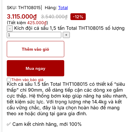
SKU:
THT108015
Hãng:
Total
3.115.000₫
3.540.000₫
-12%
(Tiết kiệm
425.000₫
)
Kích đội cá sấu 1,5 tấn Total THT108015 số lượng
Thêm vào giỏ
Mua ngay
Thêm vào báo giá
Kích cá sấu 1.5 tấn Total THT108015 có thiết kế “siêu
thấp” chỉ 90mm, dễ dàng tiếp cận các dòng xe gầm
cực thấp. Hệ thống bơm kép giúp nâng hạ siêu nhanh,
tiết kiệm sức lực. Với trọng lượng nhẹ 14.4kg và kết
cấu vững chắc, đây là lựa chọn hoàn hảo để mang
theo xe hoặc dùng tại gara gia đình.
✅ Cam kết chính hãng, mới 100%