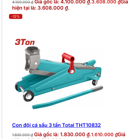
Giá gốc là: 4.100.000 ₫.
Giá
3.608.000
₫
4.100.000
₫
hiện tại là: 3.608.000 ₫.
-12%
Con đội cá sấu 3 tấn Total THT10832
Giá gốc là: 1.830.000 ₫.
Giá
1.610.000
₫
1.830.000
₫