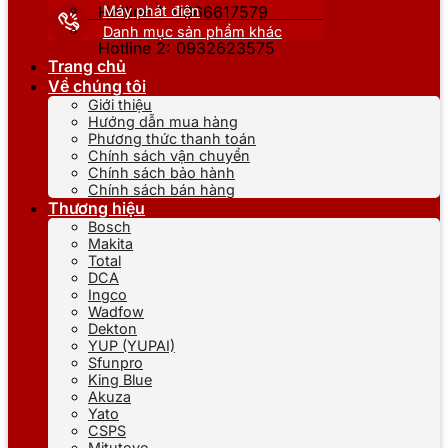
Máy phát điện
Hotline 1: 0866617579
Danh mục sản phẩm khác
Hotline 2: 0932623575
Trang chủ
Về chúng tôi
Giới thiệu
Hướng dẫn mua hàng
Phương thức thanh toán
Chính sách vận chuyển
Chính sách bảo hành
Chính sách bán hàng
Thương hiệu
Bosch
Makita
Total
DCA
Ingco
Wadfow
Dekton
YUP (YUPAI)
Sfunpro
King Blue
Akuza
Yato
CSPS
Mitutoyo