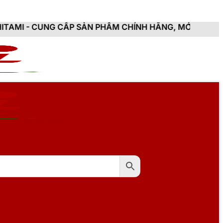
P SẢN PHẨM CHÍNH HÃNG, MỚI 100%, ĐẦY ĐỦ CHỨNG TỪ