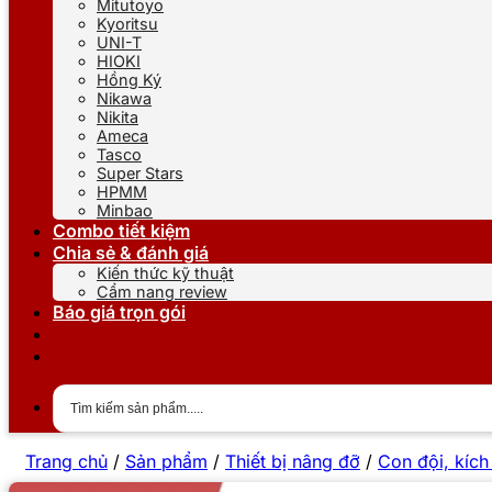
Mitutoyo
Kyoritsu
UNI-T
HIOKI
Hồng Ký
Nikawa
Nikita
Ameca
Tasco
Super Stars
HPMM
Minbao
Combo tiết kiệm
Chia sẻ & đánh giá
Kiến thức kỹ thuật
Cẩm nang review
Báo giá trọn gói
Trang chủ
/
Sản phẩm
/
Thiết bị nâng đỡ
/
Con đội, kích