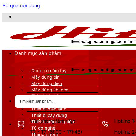
Bỏ qua nội dung
CÔNG TY 
Danh mục sản phẩm
Dụng cụ cầm tay
Máy dùng pin
Máy dùng điện
Máy dùng khí nén
Thiết bị đo kiểm
Thiết bị nâng đỡ
Thiết bị điện lạnh
Thiết bị xây dựng
Văn phòng làm việc:
Hotline 
Thiết bị nông nghiệp
Tủ đồ nghề
T2 - T7 (8h00 - 17h45)
Hotline 
Thang nhôm