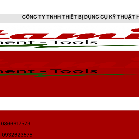
TNHH THIẾT BỊ DỤNG CỤ KỸ THUẬT HITAMI - CUNG CẤ
1: 0866617579
2: 0932623575