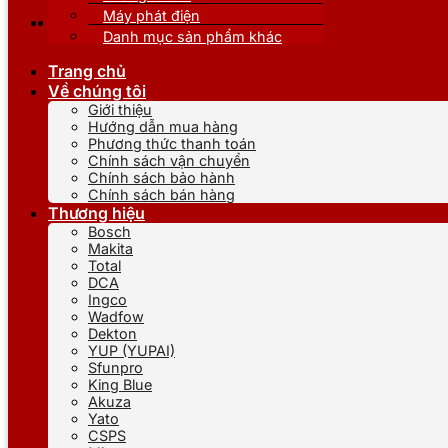
Máy phát điện
Danh mục sản phẩm khác
Trang chủ
Về chúng tôi
Giới thiệu
Hướng dẫn mua hàng
Phương thức thanh toán
Chính sách vận chuyển
Chính sách bảo hành
Chính sách bán hàng
Thương hiệu
Bosch
Makita
Total
DCA
Ingco
Wadfow
Dekton
YUP (YUPAI)
Sfunpro
King Blue
Akuza
Yato
CSPS