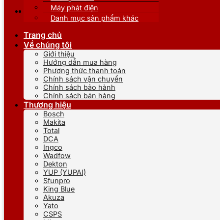
Máy phát điện
Danh mục sản phẩm khác
Trang chủ
Về chúng tôi
Giới thiệu
Hướng dẫn mua hàng
Phương thức thanh toán
Chính sách vận chuyển
Chính sách bảo hành
Chính sách bán hàng
Thương hiệu
Bosch
Makita
Total
DCA
Ingco
Wadfow
Dekton
YUP (YUPAI)
Sfunpro
King Blue
Akuza
Yato
CSPS