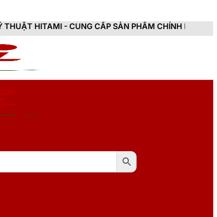
 - CUNG CẤP SẢN PHẨM CHÍNH HÃNG, MỚI 100%, ĐẦY 