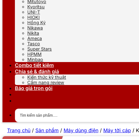
Mitutoyo
Kyoritsu
UNI-T
HIOKI
Hồng Ký
Nikawa
Nikita
Ameca
Tasco
Super Stars
HPMM
Minbao
Combo tiết kiệm
Chia sẻ & đánh giá
Kiến thức kỹ thuật
Cẩm nang review
Báo giá trọn gói
Trang chủ
/
Sản phẩm
/
Máy dùng điện
/
Máy tời cáp
/
K