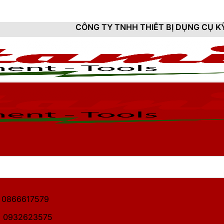
CÔNG TY TNHH THIẾT BỊ DỤNG CỤ KỸ THUẬT HITAMI
1: 0866617579
2: 0932623575