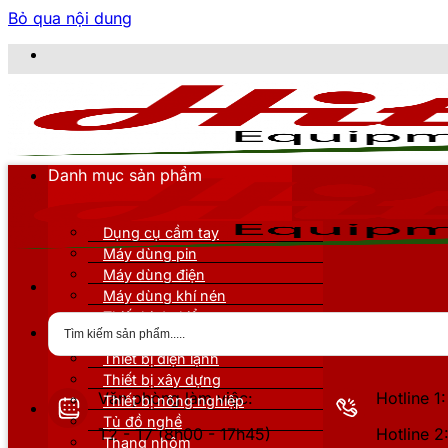
Bỏ qua nội dung
Danh mục sản phẩm
Dụng cụ cầm tay
Máy dùng pin
Máy dùng điện
Máy dùng khí nén
Thiết bị đo kiểm
Thiết bị nâng đỡ
Thiết bị điện lạnh
Thiết bị xây dựng
Văn phòng làm việc:
Hotline 
Thiết bị nông nghiệp
Tủ đồ nghề
T2 - T7 (8h00 - 17h45)
Hotline 
Thang nhôm