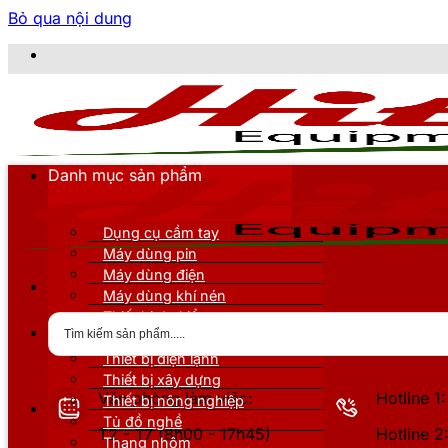
Bỏ qua nội dung
CÔNG TY TNHH 
Danh mục sản phẩm
Dụng cụ cầm tay
Máy dùng pin
Máy dùng điện
Máy dùng khí nén
Thiết bị đo kiểm
Thiết bị nâng đỡ
Thiết bị điện lạnh
Thiết bị xây dựng
Văn phòng làm việc:
Hotline 
Thiết bị nông nghiệp
Tủ đồ nghề
T2 - T7 (8h00 - 17h45)
Hotline 
Thang nhôm