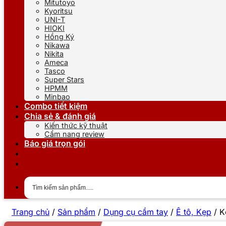
Mitutoyo
Kyoritsu
UNI-T
HIOKI
Hồng Ký
Nikawa
Nikita
Ameca
Tasco
Super Stars
HPMM
Minbao
Combo tiết kiệm
Chia sẻ & đánh giá
Kiến thức kỹ thuật
Cẩm nang review
Báo giá trọn gói
Trang chủ
/
Sản phẩm
/
Dụng cụ cầm tay
/
Ê tô, Kẹp
/
K