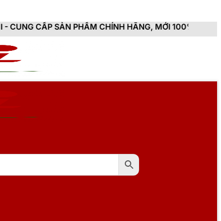
 PHẨM CHÍNH HÃNG, MỚI 100%, ĐẦY ĐỦ CHỨNG TỪ, HÓ