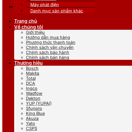
Máy phát điện
Danh mục sản phẩm khác
Trang chủ
Về chúng tôi
Giới thiệu
Hướng dẫn mua hàng
Phương thức thanh toán
Chính sách vận chuyển
Chính sách bảo hành
Chính sách bán hàng
Thương hiệu
Bosch
Makita
Total
DCA
Ingco
Wadfow
Dekton
YUP (YUPAI)
Sfunpro
King Blue
Akuza
Yato
CSPS