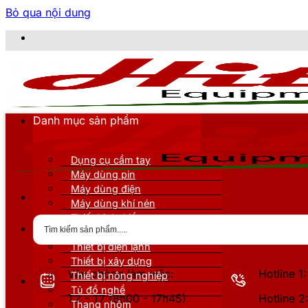
Bỏ qua nội dung
CÔNG
Danh mục sản phẩm
Dụng cụ cầm tay
Máy dùng pin
Máy dùng điện
Máy dùng khí nén
Thiết bị đo kiểm
Thiết bị nâng đỡ
Thiết bị điện lạnh
Thiết bị xây dựng
Văn phòng làm việc:
Hotline 
Thiết bị nông nghiệp
Tủ đồ nghề
T2 - T7 (8h00 - 17h45)
Hotline 
Thang nhôm