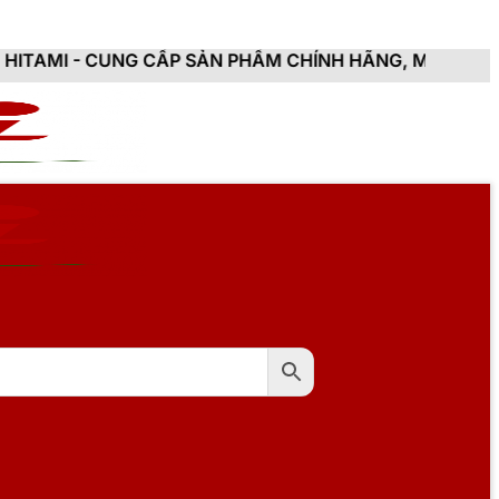
 CẤP SẢN PHẨM CHÍNH HÃNG, MỚI 100%, ĐẦY ĐỦ CHỨN