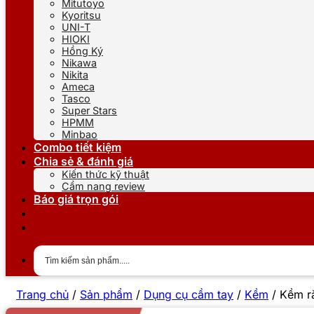
Mitutoyo
Kyoritsu
UNI-T
HIOKI
Hồng Ký
Nikawa
Nikita
Ameca
Tasco
Super Stars
HPMM
Minbao
Combo tiết kiệm
Chia sẻ & đánh giá
Kiến thức kỹ thuật
Cẩm nang review
Báo giá trọn gói
Trang chủ
/
Sản phẩm
/
Dụng cụ cầm tay
/
Kềm
/
Kềm r