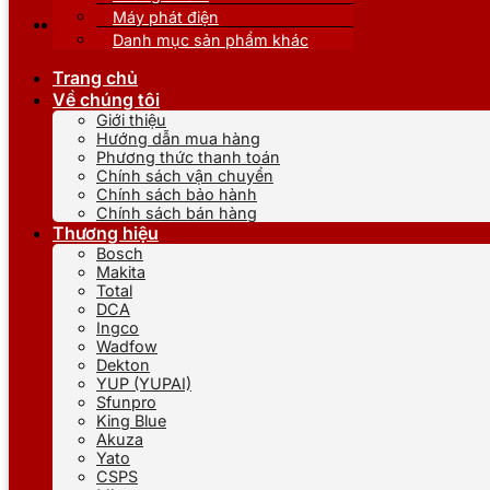
Máy phát điện
Danh mục sản phẩm khác
Trang chủ
Về chúng tôi
Giới thiệu
Hướng dẫn mua hàng
Phương thức thanh toán
Chính sách vận chuyển
Chính sách bảo hành
Chính sách bán hàng
Thương hiệu
Bosch
Makita
Total
DCA
Ingco
Wadfow
Dekton
YUP (YUPAI)
Sfunpro
King Blue
Akuza
Yato
CSPS