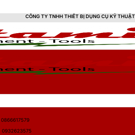
 TY TNHH THIẾT BỊ DỤNG CỤ KỸ THUẬT HITAMI - CUNG
1: 0866617579
2: 0932623575