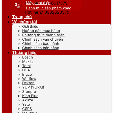
Máy phát điện
Hotline 1: 0866617579
Danh mục sản phẩm khác
Hotline 2: 0932623575
Trang chủ
Về chúng tôi
Giới thiệu
Hướng dẫn mua hàng
Phương thức thanh toán
Chính sách vận chuyển
Chính sách bảo hành
Chính sách bán hàng
Thương hiệu
Bosch
Makita
Total
DCA
Ingco
Wadfow
Dekton
YUP (YUPAI)
Sfunpro
King Blue
Akuza
Yato
CSPS
Mitutoyo