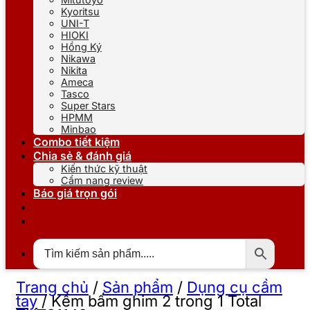
Kyoritsu
UNI-T
HIOKI
Hồng Ký
Nikawa
Nikita
Ameca
Tasco
Super Stars
HPMM
Minbao
Combo tiết kiệm
Chia sẻ & đánh giá
Kiến thức kỹ thuật
Cẩm nang review
Báo giá trọn gói
Trang chủ
/
Sản phẩm
/
Dụng cụ cầm
tay
/
Kềm bấm ghim 2 trong 1 Total