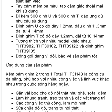
suất làm việc
Tay cầm mềm ba màu, tạo cảm giác thoải mái
khi sử dụng
Đi kèm 500 đinh U và 500 đinh T, đáp ứng đủ
nhu cầu sử dụng
Đinh bấm U có độ dày 1.2mm, đầu đinh 11.3mm,
dài từ 4-14mm
Đinh ghim T có độ dày 1.2mm, dài từ 10-14mm
Tương thích với nhiều model khác nhau:
THT3982, THT39102, THT39122 và đinh ghim
THT39105
Đóng gói dạng vỉ đôi, bảo vệ sản phẩm tốt
Ứng dụng của sản phẩm
Kềm bấm ghim 2 trong 1 Total THT31148 là công cụ
đa năng, phù hợp với nhiều công việc và lĩnh vực khác
nhau trong cuộc sống hàng ngày.
Gắn vải bọc cho đồ nội thất như ghế, sofa, đệm
Làm khung tranh, treo tranh và các vật trang trí
Các công việc thủ công, làm mô hình
Sửa chữa đồ gỗ, trang trí nội thất