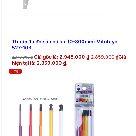
Thước đo độ sâu cơ khí (0-300mm) Mitutoyo
527-103
Giá gốc là: 2.948.000 ₫.
Giá
2.859.000
₫
2.948.000
₫
hiện tại là: 2.859.000 ₫.
-1%