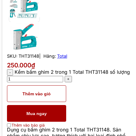
SKU:
THT31148
Hãng:
Total
250.000₫
Kềm bấm ghim 2 trong 1 Total THT31148 số lượng
Thêm vào giỏ
Mua ngay
Thêm vào báo giá
Dụng cụ bấm ghim 2 trong 1 Total THT31148. Sản
phẩm chịu lực cao, tương thích với hai loại đinh phổ