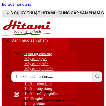
Bỏ qua nội dung
THUẬT HITAMI - CUNG CẤP SẢN PHẨM CHÍNH HÃNG, MỚ
Danh mục sản phẩm
Dụng cụ cầm tay
Máy dùng pin
Máy dùng điện
Máy dùng khí nén
Thiết bị đo kiểm
Thiết bị nâng đỡ
Thiết bị điện lạnh
Thiết bị xây dựng
Văn phòng làm việc:
Thiết bị nông nghiệp
Tủ đồ nghề
T2 - T7 (8h00 - 17h45)
Thang nhôm