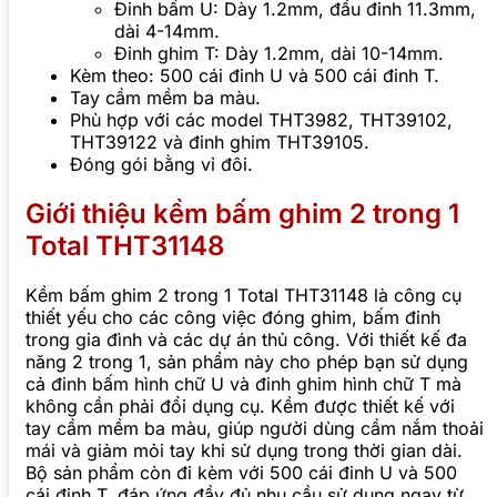
Đinh bấm U: Dày 1.2mm, đầu đinh 11.3mm,
dài 4-14mm.
Đinh ghim T: Dày 1.2mm, dài 10-14mm.
Kèm theo: 500 cái đinh U và 500 cái đinh T.
Tay cầm mềm ba màu.
Phù hợp với các model THT3982, THT39102,
THT39122 và đinh ghim THT39105.
Đóng gói bằng vỉ đôi.
Giới thiệu kềm bấm ghim 2 trong 1
Total THT31148
Kềm bấm ghim 2 trong 1 Total THT31148 là công cụ
thiết yếu cho các công việc đóng ghim, bấm đinh
trong gia đình và các dự án thủ công. Với thiết kế đa
năng 2 trong 1, sản phẩm này cho phép bạn sử dụng
cả đinh bấm hình chữ U và đinh ghim hình chữ T mà
không cần phải đổi dụng cụ. Kềm được thiết kế với
tay cầm mềm ba màu, giúp người dùng cầm nắm thoải
mái và giảm mỏi tay khi sử dụng trong thời gian dài.
Bộ sản phẩm còn đi kèm với 500 cái đinh U và 500
cái đinh T, đáp ứng đầy đủ nhu cầu sử dụng ngay từ