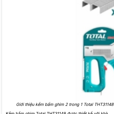
Giới thiệu kềm bấm ghim 2 trong 1 Total THT31148
Kềm bấm ghim Total THT31148 được thiết kế với khả