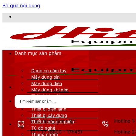
Bỏ qua nội dung
C
Danh mục sản phẩm
Dụng cụ cầm tay
Máy dùng pin
Máy dùng điện
Máy dùng khí nén
Thiết bị đo kiểm
Thiết bị nâng đỡ
Thiết bị điện lạnh
Thiết bị xây dựng
Văn phòng làm việc:
Hotline 
Thiết bị nông nghiệp
Tủ đồ nghề
T2 - T7 (8h00 - 17h45)
Hotline 
Thang nhôm