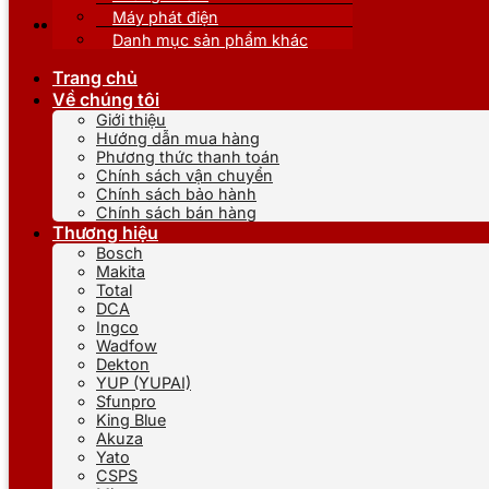
Máy phát điện
Danh mục sản phẩm khác
Trang chủ
Về chúng tôi
Giới thiệu
Hướng dẫn mua hàng
Phương thức thanh toán
Chính sách vận chuyển
Chính sách bảo hành
Chính sách bán hàng
Thương hiệu
Bosch
Makita
Total
DCA
Ingco
Wadfow
Dekton
YUP (YUPAI)
Sfunpro
King Blue
Akuza
Yato
CSPS