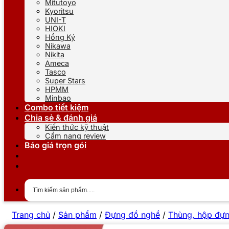
Mitutoyo
Kyoritsu
UNI-T
HIOKI
Hồng Ký
Nikawa
Nikita
Ameca
Tasco
Super Stars
HPMM
Minbao
Combo tiết kiệm
Chia sẻ & đánh giá
Kiến thức kỹ thuật
Cẩm nang review
Báo giá trọn gói
Trang chủ
/
Sản phẩm
/
Đựng đồ nghề
/
Thùng, hộp đự