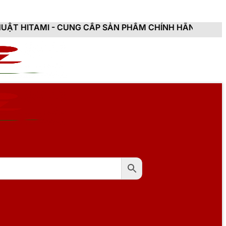
CUNG CẤP SẢN PHẨM CHÍNH HÃNG, MỚI 100%, ĐẦY ĐỦ C