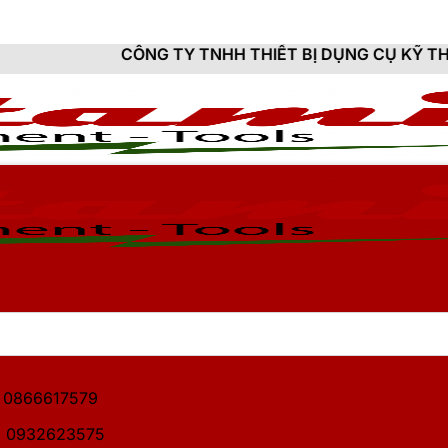
ÔNG TY TNHH THIẾT BỊ DỤNG CỤ KỸ THUẬT HITAMI - 
1: 0866617579
2: 0932623575