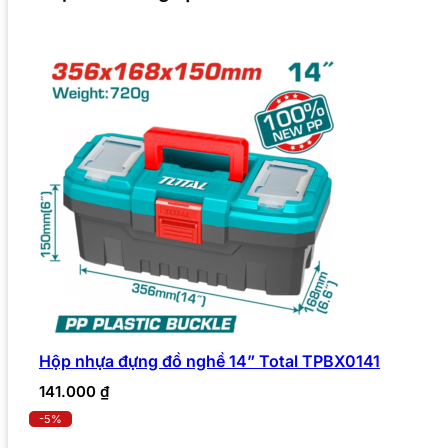
Hộp nhựa đựng đồ nghề 14” Total TPBX0141
141.000
₫
-5%