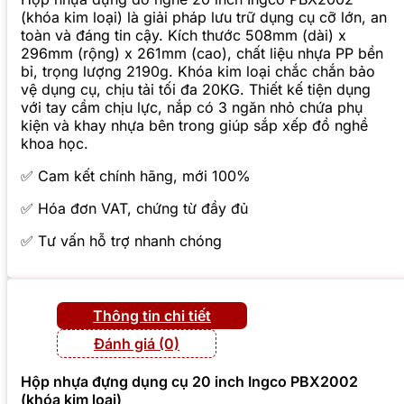
(khóa kim loại) là giải pháp lưu trữ dụng cụ cỡ lớn, an
toàn và đáng tin cậy. Kích thước 508mm (dài) x
296mm (rộng) x 261mm (cao), chất liệu nhựa PP bền
bỉ, trọng lượng 2190g. Khóa kim loại chắc chắn bảo
vệ dụng cụ, chịu tải tối đa 20KG. Thiết kế tiện dụng
với tay cầm chịu lực, nắp có 3 ngăn nhỏ chứa phụ
kiện và khay nhựa bên trong giúp sắp xếp đồ nghề
khoa học.
✅ Cam kết chính hãng, mới 100%
✅ Hóa đơn VAT, chứng từ đầy đủ
✅ Tư vấn hỗ trợ nhanh chóng
Thông tin chi tiết
Đánh giá (0)
Hộp nhựa đựng dụng cụ 20 inch Ingco PBX2002
(khóa kim loại)