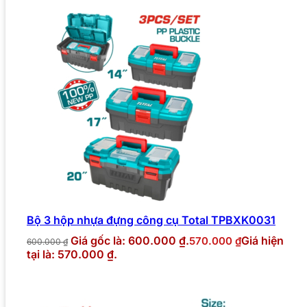
Bộ 3 hộp nhựa đựng công cụ Total TPBXK0031
Giá gốc là: 600.000 ₫.
Giá hiện
570.000
₫
600.000
₫
tại là: 570.000 ₫.