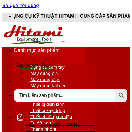
Bỏ qua nội dung
THUẬT HITAMI - CUNG CẤP SẢN PHẨM CHÍNH HÃNG, MỚ
Danh mục sản phẩm
Dụng cụ cầm tay
Máy dùng pin
Máy dùng điện
Máy dùng khí nén
Thiết bị đo kiểm
Thiết bị nâng đỡ
Thiết bị điện lạnh
Thiết bị xây dựng
Văn phòng làm việc:
Thiết bị nông nghiệp
Tủ đồ nghề
T2 - T7 (8h00 - 17h45)
Thang nhôm