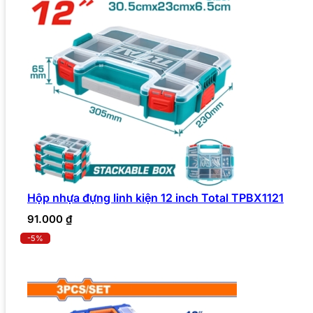
Hộp nhựa đựng linh kiện 12 inch Total TPBX1121
91.000
₫
-5%