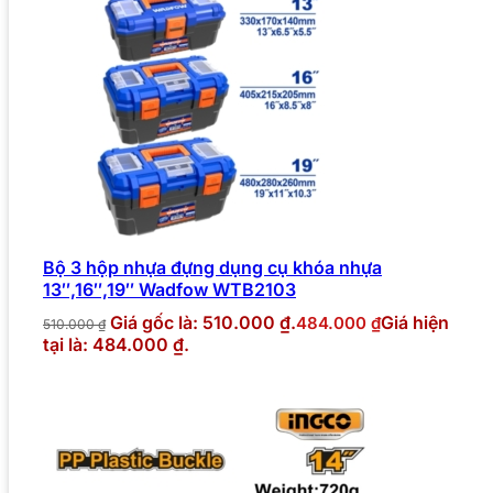
Bộ 3 hộp nhựa đựng dụng cụ khóa nhựa
13″,16″,19″ Wadfow WTB2103
Giá gốc là: 510.000 ₫.
Giá hiện
484.000
₫
510.000
₫
tại là: 484.000 ₫.