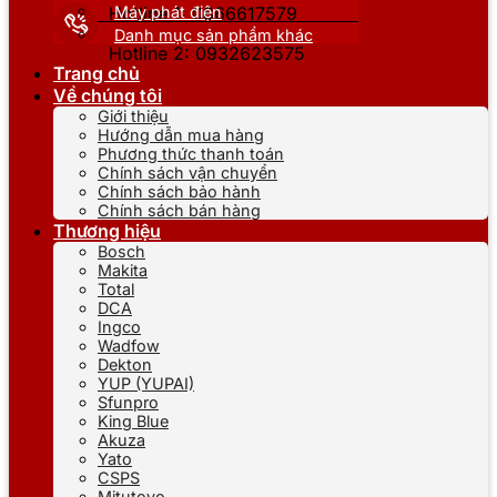
Máy phát điện
Hotline 1: 0866617579
Danh mục sản phẩm khác
Hotline 2: 0932623575
Trang chủ
Về chúng tôi
Giới thiệu
Hướng dẫn mua hàng
Phương thức thanh toán
Chính sách vận chuyển
Chính sách bảo hành
Chính sách bán hàng
Thương hiệu
Bosch
Makita
Total
DCA
Ingco
Wadfow
Dekton
YUP (YUPAI)
Sfunpro
King Blue
Akuza
Yato
CSPS
Mitutoyo