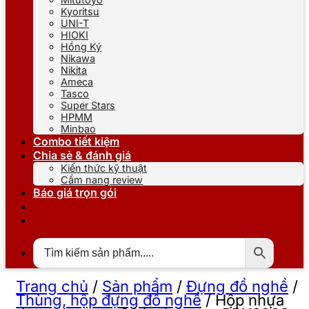
Kyoritsu
UNI-T
HIOKI
Hồng Ký
Nikawa
Nikita
Ameca
Tasco
Super Stars
HPMM
Minbao
Combo tiết kiệm
Chia sẻ & đánh giá
Kiến thức kỹ thuật
Cẩm nang review
Báo giá trọn gói
Trang chủ
/
Sản phẩm
/
Đựng đồ nghề
/
Thùng, hộp đựng đồ nghề
/
Hộp nhựa