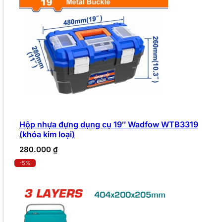
Hộp nhựa đựng dụng cụ 19″ Wadfow WTB3319
(khóa kim loại)
280.000
₫
-5%