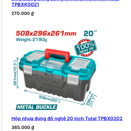
TPBXK0021
270.000
₫
Hộp nhựa đựng đồ nghề 20 inch Total TPBX0202
365.000
₫