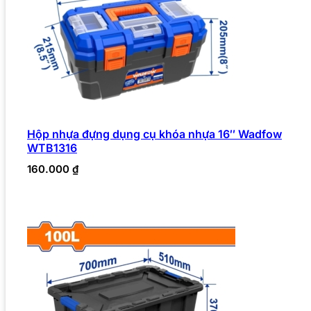
Hộp nhựa đựng dụng cụ khóa nhựa 16″ Wadfow
WTB1316
160.000
₫