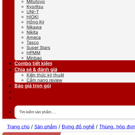
Mitutoyo
Kyoritsu
UNI-T
HIOKI
Hồng Ký
Nikawa
Nikita
Ameca
Tasco
Super Stars
HPMM
Minbao
Combo tiết kiệm
Chia sẻ & đánh giá
Kiến thức kỹ thuật
Cẩm nang review
Báo giá trọn gói
Trang chủ
/
Sản phẩm
/
Đựng đồ nghề
/
Thùng, hộp đự