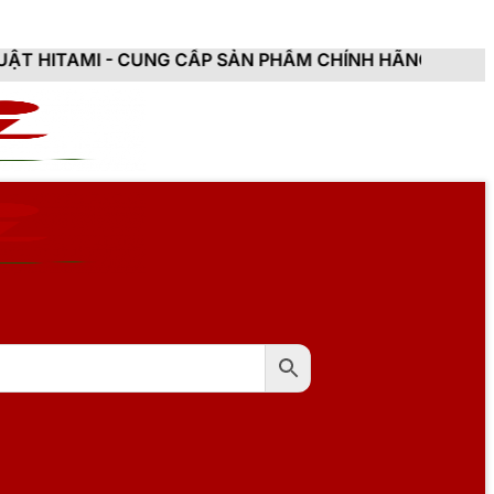
UNG CẤP SẢN PHẨM CHÍNH HÃNG, MỚI 100%, ĐẦY ĐỦ C