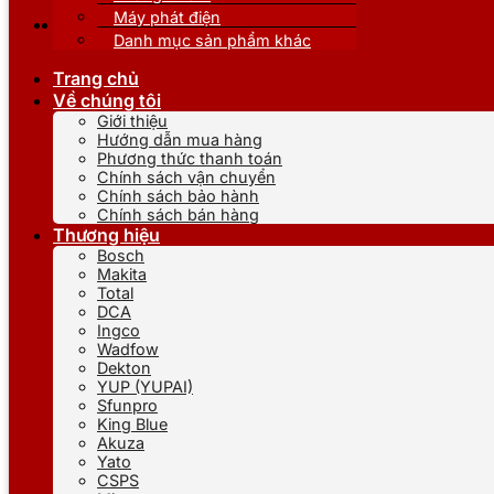
Máy phát điện
Danh mục sản phẩm khác
Trang chủ
Về chúng tôi
Giới thiệu
Hướng dẫn mua hàng
Phương thức thanh toán
Chính sách vận chuyển
Chính sách bảo hành
Chính sách bán hàng
Thương hiệu
Bosch
Makita
Total
DCA
Ingco
Wadfow
Dekton
YUP (YUPAI)
Sfunpro
King Blue
Akuza
Yato
CSPS