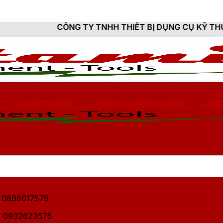
ÔNG TY TNHH THIẾT BỊ DỤNG CỤ KỸ THUẬT HITAMI - C
1: 0866617579
2: 0932623575