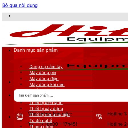
Bỏ qua nội dung
C
Danh mục sản phẩm
Dụng cụ cầm tay
Máy dùng pin
Máy dùng điện
Máy dùng khí nén
Thiết bị đo kiểm
Thiết bị nâng đỡ
Thiết bị điện lạnh
Thiết bị xây dựng
Văn phòng làm việc:
Hotline 
Thiết bị nông nghiệp
Tủ đồ nghề
T2 - T7 (8h00 - 17h45)
Hotline 
Thang nhôm