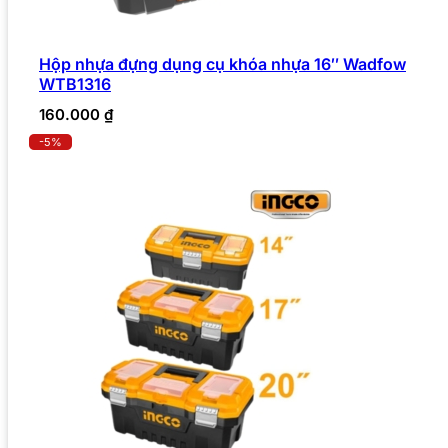
Hộp nhựa đựng dụng cụ khóa nhựa 16″ Wadfow
WTB1316
160.000
₫
-5%