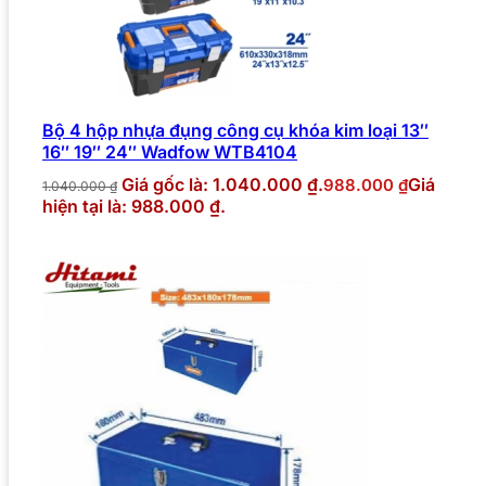
Bộ 4 hộp nhựa đụng công cụ khóa kim loại 13″
16″ 19″ 24″ Wadfow WTB4104
Giá gốc là: 1.040.000 ₫.
Giá
988.000
₫
1.040.000
₫
hiện tại là: 988.000 ₫.