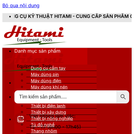
Bỏ qua nội dung
T HITAMI - CUNG CẤP SẢN PHẨM CHÍNH HÃNG, MỚI 10
Danh mục sản phẩm
Dụng cụ cầm tay
Máy dùng pin
Máy dùng điện
Máy dùng khí nén
Thiết bị đo kiểm
Thiết bị nâng đỡ
Thiết bị điện lạnh
Thiết bị xây dựng
Văn phòng làm việc:
Thiết bị nông nghiệp
Tủ đồ nghề
T2 - T7 (8h00 - 17h45)
Thang nhôm