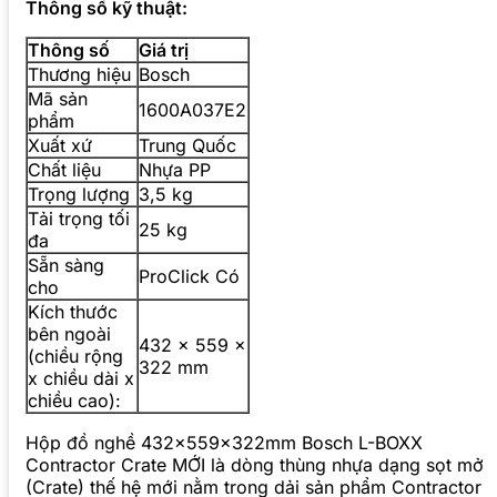
Thông số kỹ thuật:
Thông số
Giá trị
Thương hiệu
Bosch
Mã sản
1600A037E2
phẩm
Xuất xứ
Trung Quốc
Chất liệu
Nhựa PP
Trọng lượng
3,5 kg
Tải trọng tối
25 kg
đa
Sẵn sàng
ProClick Có
cho
Kích thước
bên ngoài
432 x 559 x
(chiều rộng
322 mm
x chiều dài x
chiều cao):
Hộp đồ nghề 432x559x322mm Bosch L-BOXX
Contractor Crate MỚI là dòng thùng nhựa dạng sọt mở
(Crate) thế hệ mới nằm trong dải sản phẩm Contractor