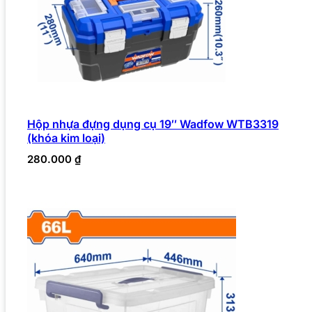
Hộp nhựa đựng dụng cụ 19″ Wadfow WTB3319
(khóa kim loại)
280.000
₫