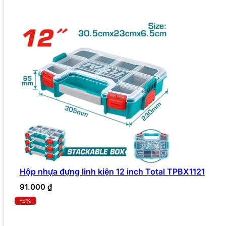
Hộp nhựa đựng linh kiện 12 inch Total TPBX1121
91.000
₫
-5%