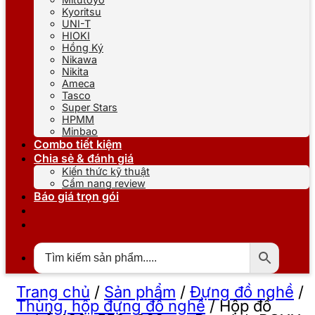
Kyoritsu
UNI-T
HIOKI
Hồng Ký
Nikawa
Nikita
Ameca
Tasco
Super Stars
HPMM
Minbao
Combo tiết kiệm
Chia sẻ & đánh giá
Kiến thức kỹ thuật
Cẩm nang review
Báo giá trọn gói
Trang chủ
/
Sản phẩm
/
Đựng đồ nghề
/
Thùng, hộp đựng đồ nghề
/
Hộp đồ