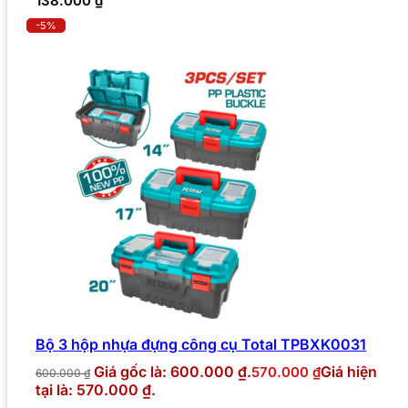
138.000
₫
-5%
Bộ 3 hộp nhựa đựng công cụ Total TPBXK0031
Giá gốc là: 600.000 ₫.
Giá hiện
570.000
₫
600.000
₫
tại là: 570.000 ₫.