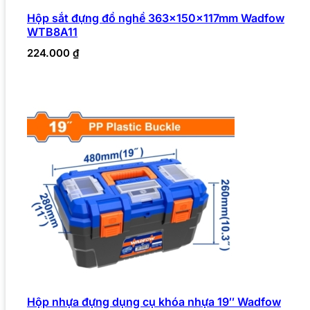
Hộp sắt đựng đồ nghề 363x150x117mm Wadfow
WTB8A11
224.000
₫
Hộp nhựa đựng dụng cụ khóa nhựa 19″ Wadfow