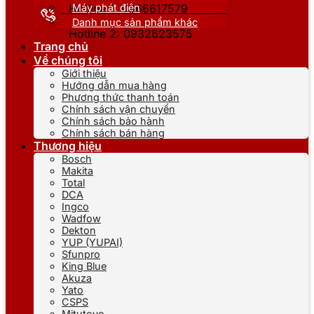
Máy phát điện
Hotline 1: 0866617579
Danh mục sản phẩm khác
Hotline 2: 0932623575
Trang chủ
Về chúng tôi
Giới thiệu
Hướng dẫn mua hàng
Phương thức thanh toán
Chính sách vận chuyển
Chính sách bảo hành
Chính sách bán hàng
Thương hiệu
Bosch
Makita
Total
DCA
Ingco
Wadfow
Dekton
YUP (YUPAI)
Sfunpro
King Blue
Akuza
Yato
CSPS
Mitutoyo