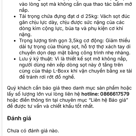
vào lòng sọt mà không cần qua thao tác bấm mở
nắp.
Tải trọng chứa đựng đạt d d 25kg: Vách sọt đúc
gân chịu lực dày, chịu được sức nặng của các
dòng kìm cộng lực, búa tạ và phụ kiện cơ khí
nặng.
Trọng lượng tinh gọn 3,5kg cơ động: Giảm thiểu
dải tự trọng của thùng sọt, hỗ trợ thợ xách tay di
chuyển dọn dẹp mặt bằng công trình nhẹ nhàng.
Lưu ý kỹ thuật: Vì là thiết kế sọt mở không nắp,
người dùng nên xếp dòng sọt này ở tầng trên
cùng của tháp L-Boxx khi vận chuyển bằng xe tải
để tránh rơi rớt đồ nghề.
Quý khách cần báo giá theo danh mục sản phẩm hoặc
lấy số lượng lớn vui lòng liên hệ
hotline: 0866617579
hoặc điền thông tin tại chuyên mục “Liên hệ Báo giá”
để được tư vấn và chiết khấu tốt nhất.
Đánh giá
Chưa có đánh giá nào.