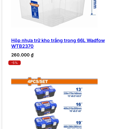
Hộp nhựa trữ kho trắng trong 66L Wadfow
WTB2370
260.000
₫
-5%