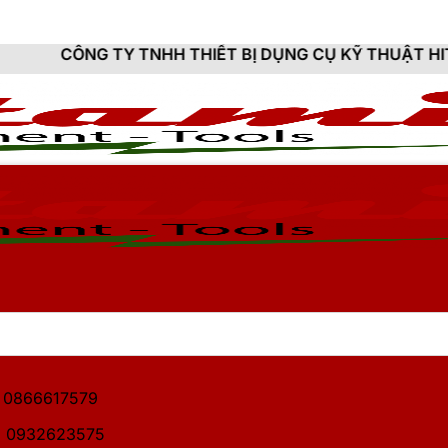
 TNHH THIẾT BỊ DỤNG CỤ KỸ THUẬT HITAMI - CUNG CẤ
1: 0866617579
2: 0932623575