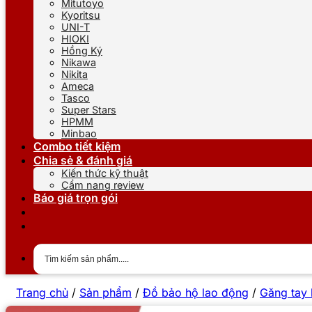
Mitutoyo
Kyoritsu
UNI-T
HIOKI
Hồng Ký
Nikawa
Nikita
Ameca
Tasco
Super Stars
HPMM
Minbao
Combo tiết kiệm
Chia sẻ & đánh giá
Kiến thức kỹ thuật
Cẩm nang review
Báo giá trọn gói
Trang chủ
/
Sản phẩm
/
Đồ bảo hộ lao động
/
Găng tay 