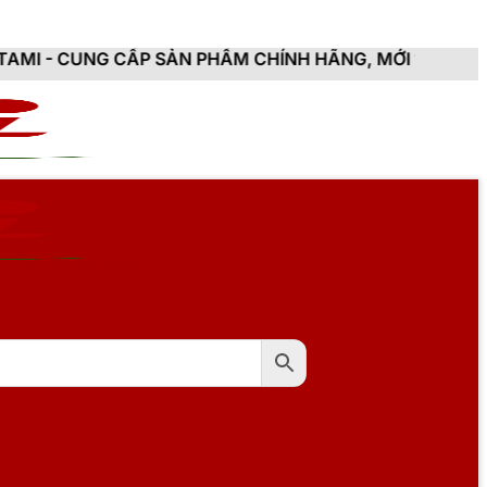
P SẢN PHẨM CHÍNH HÃNG, MỚI 100%, ĐẦY ĐỦ CHỨNG T