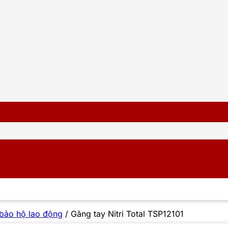
bảo hộ lao động
/
Găng tay Nitri Total TSP12101