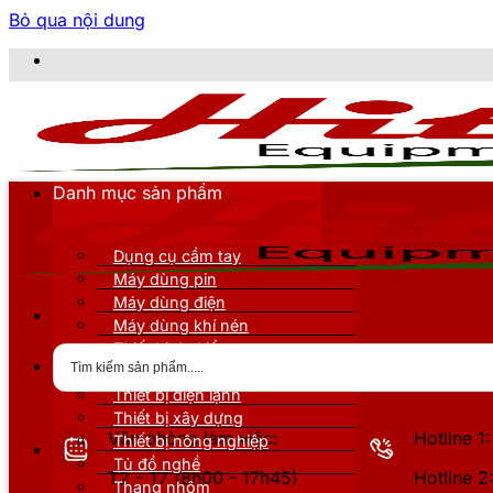
Bỏ qua nội dung
CÔNG TY
Danh mục sản phẩm
Dụng cụ cầm tay
Máy dùng pin
Máy dùng điện
Máy dùng khí nén
Thiết bị đo kiểm
Thiết bị nâng đỡ
Thiết bị điện lạnh
Thiết bị xây dựng
Văn phòng làm việc:
Hotline 
Thiết bị nông nghiệp
Tủ đồ nghề
T2 - T7 (8h00 - 17h45)
Hotline 
Thang nhôm