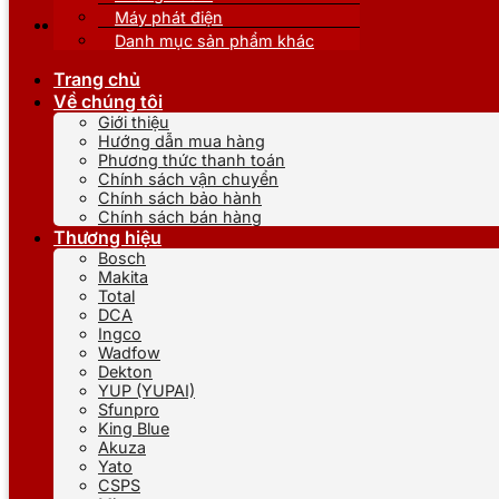
Máy phát điện
Danh mục sản phẩm khác
Trang chủ
Về chúng tôi
Giới thiệu
Hướng dẫn mua hàng
Phương thức thanh toán
Chính sách vận chuyển
Chính sách bảo hành
Chính sách bán hàng
Thương hiệu
Bosch
Makita
Total
DCA
Ingco
Wadfow
Dekton
YUP (YUPAI)
Sfunpro
King Blue
Akuza
Yato
CSPS