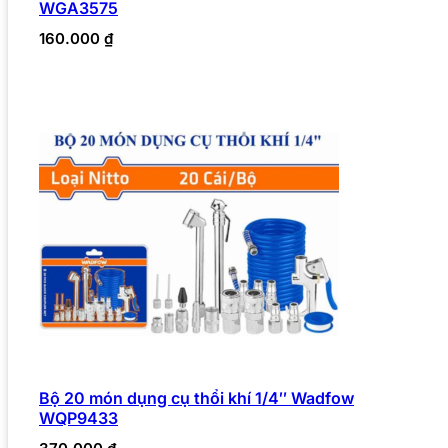
WGA3575
160.000
₫
Bộ 20 món dụng cụ thổi khí 1/4″ Wadfow
WQP9433