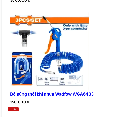
370.000
₫
Bộ súng thổi khí nhựa Wadfow WGA6433
150.000
₫
-5%