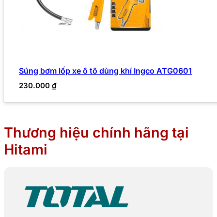
Súng bơm lốp xe ô tô dùng khí Ingco ATG0601
230.000
₫
Thương hiệu chính hãng tại
Hitami