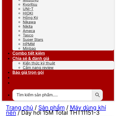
Kyoritsu
UNI-T
HIOKI
Hồng Ký
Nikawa
Nikita
Ameca
Tasco
Super Stars
HPMM
Minbao
Combo tiết kiệm
Chia sẻ & đánh giá
Kiến thức kỹ thuật
Cẩm nang review
Báo giá trọn gói
Trang chủ
/
Sản phẩm
/
Máy dùng khí
nén
/
Dây hơi 15M Total THT11151-3