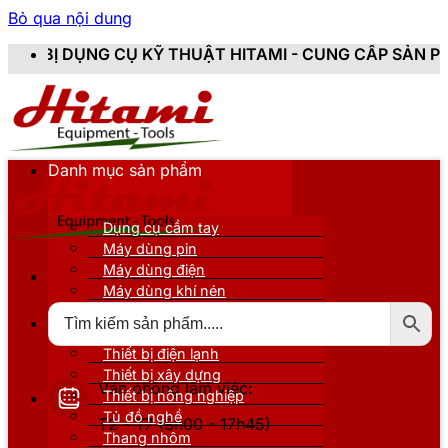
Bỏ qua nội dung
KỸ THUẬT HITAMI - CUNG CẤP SẢN PHẨM CHÍNH HÃNG,
Danh mục sản phẩm
Dụng cụ cầm tay
Máy dùng pin
Máy dùng điện
Máy dùng khí nén
Thiết bị đo kiểm
Thiết bị nâng đỡ
Thiết bị điện lạnh
Thiết bị xây dựng
Văn phòng làm việc:
Thiết bị nông nghiệp
Tủ đồ nghề
T2 - T7 (8h00 - 17h45)
Thang nhôm