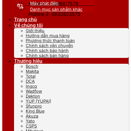
Máy phát điện
Hotline 1: 0866617579
Danh mục sản phẩm khác
Hotline 2: 0932623575
Trang chủ
Về chúng tôi
Giới thiệu
Hướng dẫn mua hàng
Phương thức thanh toán
Chính sách vận chuyển
Chính sách bảo hành
Chính sách bán hàng
Thương hiệu
Bosch
Makita
Total
DCA
Ingco
Wadfow
Dekton
YUP (YUPAI)
Sfunpro
King Blue
Akuza
Yato
CSPS
Mitutoyo