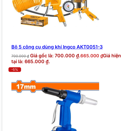
Bộ 5 công cụ dùng khí Ingco AKT0051-3
Giá gốc là: 700.000 ₫.
Giá hiện
665.000
₫
700.000
₫
tại là: 665.000 ₫.
-5%