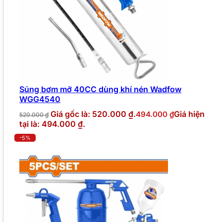
Súng bơm mỡ 40CC dùng khí nén Wadfow
WGG4540
Giá gốc là: 520.000 ₫.
Giá hiện
494.000
₫
520.000
₫
tại là: 494.000 ₫.
-5%