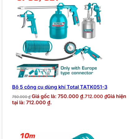
Bộ 5 công cụ dùng khí Total TATK051-3
Giá gốc là: 750.000 ₫.
Giá hiện
712.000
₫
750.000
₫
tại là: 712.000 ₫.