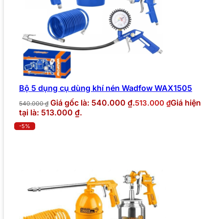
Bộ 5 dụng cụ dùng khí nén Wadfow WAX1505
Giá gốc là: 540.000 ₫.
Giá hiện
513.000
₫
540.000
₫
tại là: 513.000 ₫.
-5%