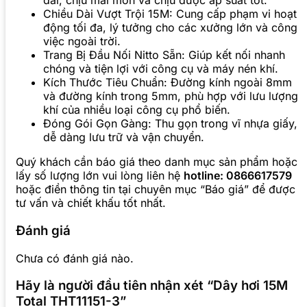
dai, chịu mài mòn và chịu được áp suất tốt.
Chiều Dài Vượt Trội 15M: Cung cấp phạm vi hoạt
động tối đa, lý tưởng cho các xưởng lớn và công
việc ngoài trời.
Trang Bị Đầu Nối Nitto Sẵn: Giúp kết nối nhanh
chóng và tiện lợi với công cụ và máy nén khí.
Kích Thước Tiêu Chuẩn: Đường kính ngoài 8mm
và đường kính trong 5mm, phù hợp với lưu lượng
khí của nhiều loại công cụ phổ biến.
Đóng Gói Gọn Gàng: Thu gọn trong vĩ nhựa giấy,
dễ dàng lưu trữ và vận chuyển.
Quý khách cần báo giá theo danh mục sản phẩm hoặc
lấy số lượng lớn vui lòng liên hệ
hotline: 0866617579
hoặc điền thông tin tại chuyên mục “Báo giá” để được
tư vấn và chiết khấu tốt nhất.
Đánh giá
Chưa có đánh giá nào.
Hãy là người đầu tiên nhận xét “Dây hơi 15M
Total THT11151-3”