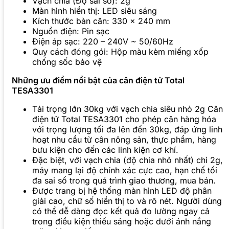
Vạch chia (Độ sai số): 2g
Màn hình hiển thị: LED siêu sáng
Kích thước bàn cân: 330 x 240 mm
Nguồn điện: Pin sạc
Điện áp sạc: 220 – 240V ~ 50/60Hz
Quy cách đóng gói: Hộp màu kèm miếng xốp
chống sốc bảo vệ
Những ưu điểm nổi bật của cân điện tử Total
TESA3301
Tải trọng lớn 30kg với vạch chia siêu nhỏ 2g Cân
điện tử Total TESA3301 cho phép cân hàng hóa
với trọng lượng tối đa lên đến 30kg, đáp ứng linh
hoạt nhu cầu từ cân nông sản, thực phẩm, hàng
bưu kiện cho đến các linh kiện cơ khí.
Đặc biệt, với vạch chia (độ chia nhỏ nhất) chỉ 2g,
máy mang lại độ chính xác cực cao, hạn chế tối
đa sai số trong quá trình giao thương, mua bán.
Được trang bị hệ thống màn hình LED độ phân
giải cao, chữ số hiển thị to và rõ nét. Người dùng
có thể dễ dàng đọc kết quả đo lường ngay cả
trong điều kiện thiếu sáng hoặc dưới ánh nắng