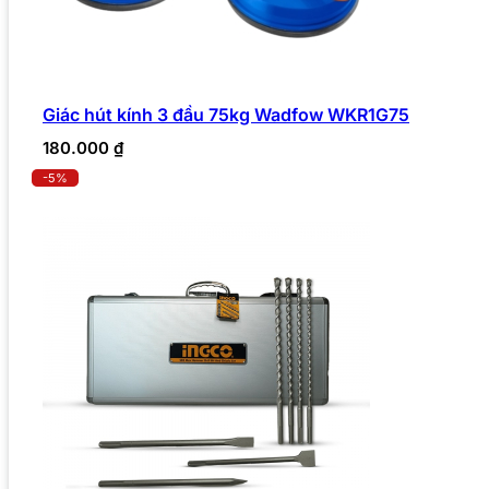
Giác hút kính 3 đầu 75kg Wadfow WKR1G75
180.000
₫
-5%