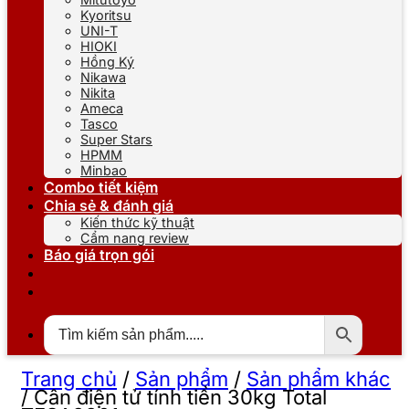
Kyoritsu
UNI-T
HIOKI
Hồng Ký
Nikawa
Nikita
Ameca
Tasco
Super Stars
HPMM
Minbao
Combo tiết kiệm
Chia sẻ & đánh giá
Kiến thức kỹ thuật
Cẩm nang review
Báo giá trọn gói
Trang chủ
/
Sản phẩm
/
Sản phẩm khác
/
Cân điện tử tính tiền 30kg Total