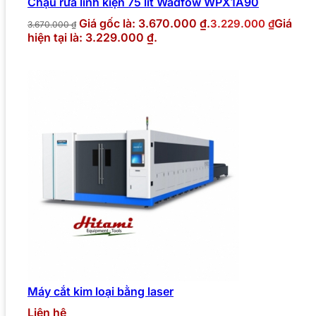
Chậu rửa linh kiện 75 lít Wadfow WPX1A90
Giá gốc là: 3.670.000 ₫.
Giá
3.229.000
₫
3.670.000
₫
hiện tại là: 3.229.000 ₫.
Máy cắt kim loại bằng laser
Liên hệ