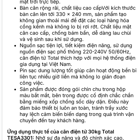
mặt trời trực tiếp.
Bàn cân rộng rãi, chất liệu cao cấpVới kích thước
bàn cân lên tới 330 x 240 mm, sản phẩm tạo
không gian thoải mái để đặt các loại hàng hóa
cồng kềnh mà không lo bị rơi rớt. Chất liệu mặt
cân cao cấp, chống bám bẩn, dễ dàng lau chùi
và vệ sinh sau khi sử dụng.
Nguồn sạc tiện lợi, tiết kiệm điện năng, sử dụng
nguồn điện sạc phổ thông 220-240V 50/60Hz,
cân điện tử Total thích hợp với mọi hệ thống điện
gia dụng tại Việt Nam.
Pin sạc dung lượng tốt giúp cân hoạt động bền bỉ
liên tục nhiều giờ liền mà không lo gián đoạn
công việc.
Sản phẩm được đóng gói chỉn chu trong hộp
màu bắt mắt, bên trong được cố định chắc chắn
bằng miếng xốp chống sốc dày dặn. Điều này
đảm bảo thiết bị luôn an toàn, tránh trầy xước
hay lệch cảm biến biến dạng trong quá trình vận
chuyển đến tay khách hàng.
Ứng dụng thực tế của cân điện tử 30kg Total
TESA3301:
Nhờ sự đa năng và độ chính xác cao,