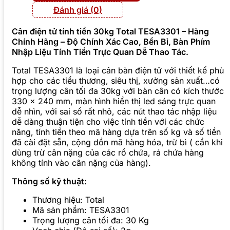
Đánh giá (0)
Cân điện tử tính tiền 30kg Total TESA3301 – Hàng
Chính Hãng – Độ Chính Xác Cao, Bền Bỉ, Bàn Phím
Nhập Liệu Tính Tiền Trực Quan Dễ Thao Tác.
Total TESA3301 là loại cân bàn điện tử với thiết kế phù
hợp cho các tiểu thương, siêu thị, xưởng sản xuất…có
trọng lượng cân tối đa 30kg với bàn cân có kích thước
330 x 240 mm, màn hình hiển thị led sáng trực quan
dễ nhìn, với sai số rất nhỏ, các nút thao tác nhập liệu
dễ dàng thuận tiện cho việc tính tiền với các chức
năng, tính tiền theo mã hàng dựa trên số kg và số tiền
đã cài đặt sẵn, cộng dồn mã hàng hóa, trừ bì ( cần khi
dùng trừ cân nặng của các rổ chứa, rá chứa hàng
không tính vào cân nặng của hàng).
Thông số kỹ thuật:
Thương hiệu: Total
Mã sản phẩm: TESA3301
Trọng lượng cân tối đa: 30 Kg