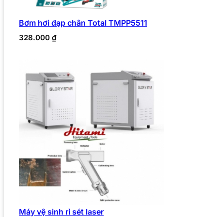
Bơm hơi đạp chân Total TMPP5511
328.000
₫
Máy vệ sinh rỉ sét laser