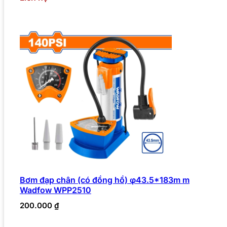
Bơm đạp chân (có đồng hồ) φ43.5*183m m
Wadfow WPP2510
200.000
₫