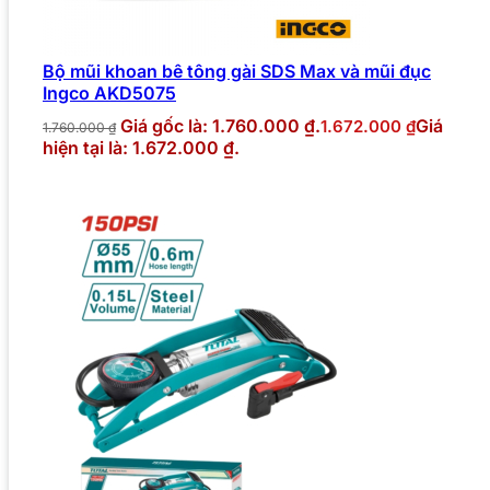
Bộ mũi khoan bê tông gài SDS Max và mũi đục
Ingco AKD5075
Giá gốc là: 1.760.000 ₫.
Giá
1.672.000
₫
1.760.000
₫
hiện tại là: 1.672.000 ₫.