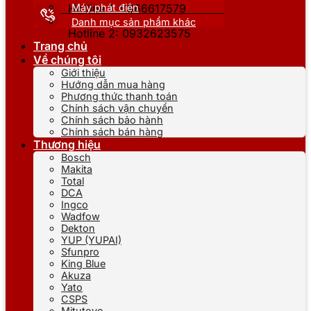
Máy phát điện
Hotline 1: 0866617579
Danh mục sản phẩm khác
Hotline 2: 0932623575
Trang chủ
Về chúng tôi
Giới thiệu
Hướng dẫn mua hàng
Phương thức thanh toán
Chính sách vận chuyển
Chính sách bảo hành
Chính sách bán hàng
Thương hiệu
Bosch
Makita
Total
DCA
Ingco
Wadfow
Dekton
YUP (YUPAI)
Sfunpro
King Blue
Akuza
Yato
CSPS
Mitutoyo