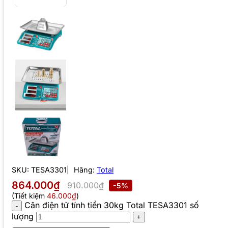
SKU:
TESA3301
Hãng:
Total
864.000₫
910.000₫
-5%
(Tiết kiệm
46.000₫
)
Cân điện tử tính tiền 30kg Total TESA3301 số
lượng