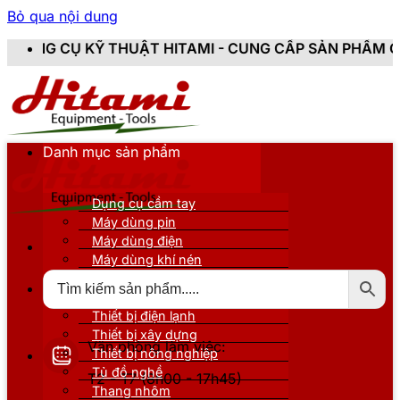
Bỏ qua nội dung
T HITAMI - CUNG CẤP SẢN PHẨM CHÍNH HÃNG, MỚI 100
Danh mục sản phẩm
Dụng cụ cầm tay
Máy dùng pin
Máy dùng điện
Máy dùng khí nén
Thiết bị đo kiểm
Thiết bị nâng đỡ
Thiết bị điện lạnh
Thiết bị xây dựng
Văn phòng làm việc:
Thiết bị nông nghiệp
Tủ đồ nghề
T2 - T7 (8h00 - 17h45)
Thang nhôm