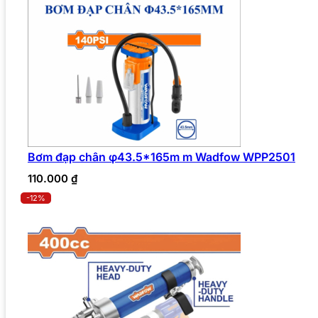
Bơm đạp chân φ43.5*165m m Wadfow WPP2501
110.000
₫
-12%