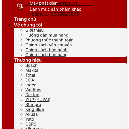
Máy phát điện
Hotline 1: 0866617579
Danh mục sản phẩm khác
Hotline 2: 0932623575
Trang chủ
Về chúng tôi
Giới thiệu
Hướng dẫn mua hàng
Phương thức thanh toán
Chính sách vận chuyển
Chính sách bảo hành
Chính sách bán hàng
Thương hiệu
Bosch
Makita
Total
DCA
Ingco
Wadfow
Dekton
YUP (YUPAI)
Sfunpro
King Blue
Akuza
Yato
CSPS
Mitutoyo