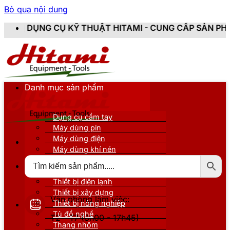
Bỏ qua nội dung
 KỸ THUẬT HITAMI - CUNG CẤP SẢN PHẨM CHÍNH HÃNG
Danh mục sản phẩm
Dụng cụ cầm tay
Máy dùng pin
Máy dùng điện
Máy dùng khí nén
Thiết bị đo kiểm
Thiết bị nâng đỡ
Thiết bị điện lạnh
Thiết bị xây dựng
Văn phòng làm việc:
Thiết bị nông nghiệp
Tủ đồ nghề
T2 - T7 (8h00 - 17h45)
Thang nhôm