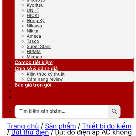
Kyoritsu
UNI-T
HIOKI
Hồng Ký
Nikawa
Nikita
Ameca
Tasco
Super Stars
HPMM
Minbao
Combo tiết kiệm
Chia sẻ & đánh giá
Kiến thức kỹ thuật
Cẩm nang review
Báo giá trọn gói
Trang chủ
/
Sản phẩm
/
Thiết bị đo kiểm
/
Bút thử điện
/
Bút dò điện áp AC không