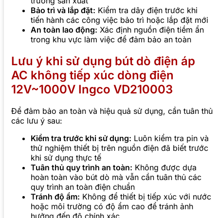
trường sản xuất
Bảo trì và lắp đặt:
Kiểm tra dây điện trước khi
tiến hành các công việc bảo trì hoặc lắp đặt mới
An toàn lao động:
Xác định nguồn điện tiềm ẩn
trong khu vực làm việc để đảm bảo an toàn
Lưu ý khi sử dụng bút dò điện áp
AC không tiếp xúc dòng điện
12V~1000V Ingco VD210003
Để đảm bảo an toàn và hiệu quả sử dụng, cần tuân thủ
các lưu ý sau:
Kiểm tra trước khi sử dụng:
Luôn kiểm tra pin và
thử nghiệm thiết bị trên nguồn điện đã biết trước
khi sử dụng thực tế
Tuân thủ quy trình an toàn:
Không được dựa
hoàn toàn vào bút dò mà vẫn cần tuân thủ các
quy trình an toàn điện chuẩn
Tránh độ ẩm:
Không để thiết bị tiếp xúc với nước
hoặc môi trường có độ ẩm cao để tránh ảnh
hưởng đến độ chính xác