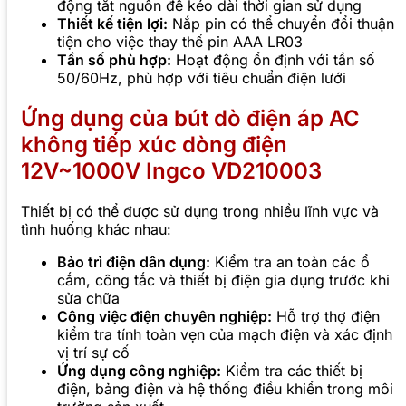
động tắt nguồn để kéo dài thời gian sử dụng
Thiết kế tiện lợi:
Nắp pin có thể chuyển đổi thuận
tiện cho việc thay thế pin AAA LR03
Tần số phù hợp:
Hoạt động ổn định với tần số
50/60Hz, phù hợp với tiêu chuẩn điện lưới
Ứng dụng của bút dò điện áp AC
không tiếp xúc dòng điện
12V~1000V Ingco VD210003
Thiết bị có thể được sử dụng trong nhiều lĩnh vực và
tình huống khác nhau:
Bảo trì điện dân dụng:
Kiểm tra an toàn các ổ
cắm, công tắc và thiết bị điện gia dụng trước khi
sửa chữa
Công việc điện chuyên nghiệp:
Hỗ trợ thợ điện
kiểm tra tính toàn vẹn của mạch điện và xác định
vị trí sự cố
Ứng dụng công nghiệp:
Kiểm tra các thiết bị
điện, bảng điện và hệ thống điều khiển trong môi