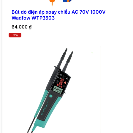
Bút dò điện áp xoay chiều AC 70V 1000V
Wadfow WTP3503
64.000
₫
-3%