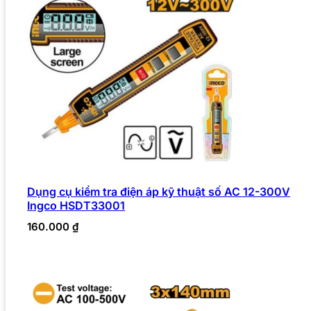
Dụng cụ kiểm tra điện áp kỹ thuật số AC 12-300V
Ingco HSDT33001
160.000
₫