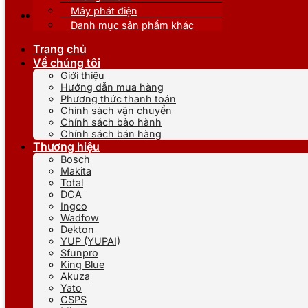
Máy phát điện
Danh mục sản phẩm khác
Trang chủ
Về chúng tôi
Giới thiệu
Hướng dẫn mua hàng
Phương thức thanh toán
Chính sách vận chuyển
Chính sách bảo hành
Chính sách bán hàng
Thương hiệu
Bosch
Makita
Total
DCA
Ingco
Wadfow
Dekton
YUP (YUPAI)
Sfunpro
King Blue
Akuza
Yato
CSPS