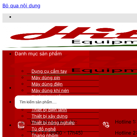
Bỏ qua nội dung
CÔNG 
Danh mục sản phẩm
Dụng cụ cầm tay
Máy dùng pin
Máy dùng điện
Máy dùng khí nén
Thiết bị đo kiểm
Thiết bị nâng đỡ
Thiết bị điện lạnh
Thiết bị xây dựng
Văn phòng làm việc:
Hotline 
Thiết bị nông nghiệp
Tủ đồ nghề
T2 - T7 (8h00 - 17h45)
Hotline 
Thang nhôm