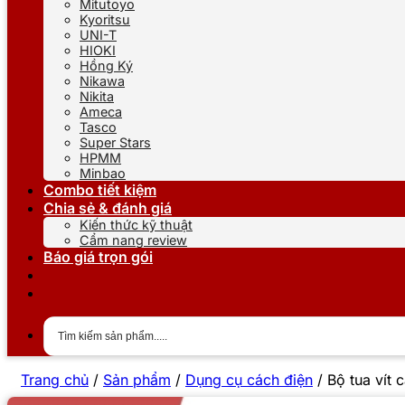
Mitutoyo
Kyoritsu
UNI-T
HIOKI
Hồng Ký
Nikawa
Nikita
Ameca
Tasco
Super Stars
HPMM
Minbao
Combo tiết kiệm
Chia sẻ & đánh giá
Kiến thức kỹ thuật
Cẩm nang review
Báo giá trọn gói
Trang chủ
/
Sản phẩm
/
Dụng cụ cách điện
/
Bộ tua vít 