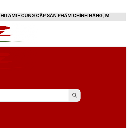
 CẤP SẢN PHẨM CHÍNH HÃNG, MỚI 100%, ĐẦY ĐỦ CHỨN