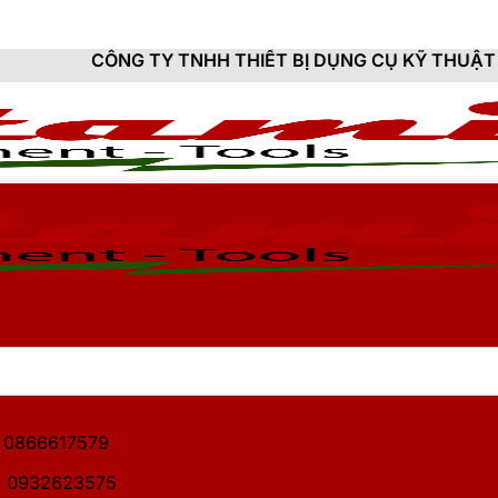
TY TNHH THIẾT BỊ DỤNG CỤ KỸ THUẬT HITAMI - CUNG
1: 0866617579
2: 0932623575