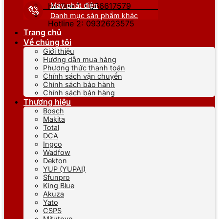
Máy phát điện
Hotline 1: 0866617579
Danh mục sản phẩm khác
Hotline 2: 0932623575
Trang chủ
Về chúng tôi
Giới thiệu
Hướng dẫn mua hàng
Phương thức thanh toán
Chính sách vận chuyển
Chính sách bảo hành
Chính sách bán hàng
Thương hiệu
Bosch
Makita
Total
DCA
Ingco
Wadfow
Dekton
YUP (YUPAI)
Sfunpro
King Blue
Akuza
Yato
CSPS
Mitutoyo