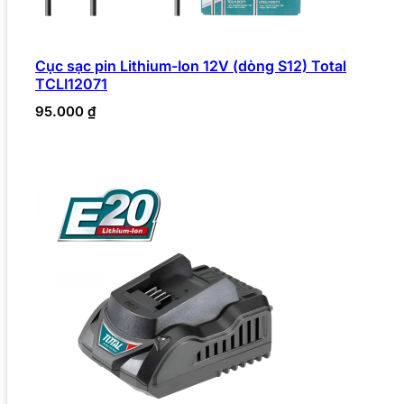
Cục sạc pin Lithium-Ion 12V (dòng S12) Total
TCLI12071
95.000
₫