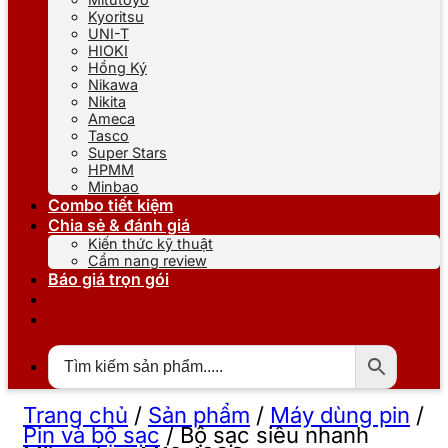
Kyoritsu
UNI-T
HIOKI
Hồng Ký
Nikawa
Nikita
Ameca
Tasco
Super Stars
HPMM
Minbao
Combo tiết kiệm
Chia sẻ & đánh giá
Kiến thức kỹ thuật
Cẩm nang review
Báo giá trọn gói
Trang chủ
/
Sản phẩm
/
Máy dùng pin
/
Pin và bộ sạc
/
Bộ sạc siêu nhanh