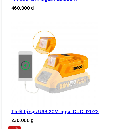
460.000
₫
Thiết bị sạc USB 20V Ingco CUCLI2022
230.000
₫
-5%