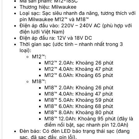
Mã sản phẩm: M12-18SC
Thương hiệu: Milwaukee
Loại sạc: Sạc siêu nhanh đa năng, tương thích với
pin Milwaukee M12™ và M18™
Điện áp đầu vào: 220V – 240V AC (phù hợp với
điện lưới Việt Nam)
Điện áp đầu ra: 12V và 18V DC
Thời gian sạc (ước tính – nhanh nhất trong 3
loại):
M12™:
M12™ 2.0Ah: Khoảng 26 phút
M12™ 4.0Ah: Khoảng 47 phút
M12™ 6.0Ah: Khoảng 65 phút
M18™:
M18™ 2.0Ah: Khoảng 26 phút
M18™ 4.0Ah: Khoảng 47 phút
M18™ 5.0Ah: Khoảng 59 phút
M18™ 6.0Ah: Khoảng 68 phút
M18™ 8.0Ah: Khoảng 80 phút
M18™ 12.0Ah: Khoảng 95 phút (đây là
điểm nổi bật, sạc nhanh pin 12.0Ah)
Đèn báo: Có đèn LED báo trạng thái sạc (đang
sạc, đã sạc đầy, pin lỗi).