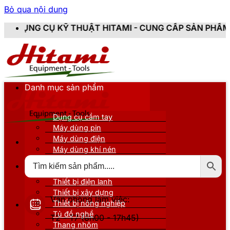
Bỏ qua nội dung
 THUẬT HITAMI - CUNG CẤP SẢN PHẨM CHÍNH HÃNG, M
Danh mục sản phẩm
Dụng cụ cầm tay
Máy dùng pin
Máy dùng điện
Máy dùng khí nén
Thiết bị đo kiểm
Thiết bị nâng đỡ
Thiết bị điện lạnh
Thiết bị xây dựng
Văn phòng làm việc:
Thiết bị nông nghiệp
Tủ đồ nghề
T2 - T7 (8h00 - 17h45)
Thang nhôm