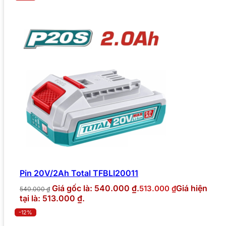
Pin 20V/2Ah Total TFBLI20011
Giá gốc là: 540.000 ₫.
Giá hiện
513.000
₫
540.000
₫
tại là: 513.000 ₫.
-12%