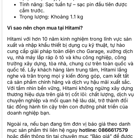
Tính năng: Sạc tuần tự – sạc pin đầu tiên được
cắm trước.
Trọng lượng: Khoảng 1.1 kg
Vì sao nên chọn mua tại Hitami?
Hitami với hơn 10 năm kinh nghiệm trong lĩnh vực sản
xuất và nhập khẩu thiết bị dụng cụ kỹ thuật, tự hào
cung cấp giải pháp toàn diện cho Garage, xưởng dịch
vụ, nhà máy lắp ráp ô tô và khu công nghiệp, công
trường xây dựng, tòa nhà, chung cư trên toàn quốc và
quốc tế. Lấy khách hàng làm trung tâm, Hitami lắng
nghe và trân trọng mọi ý kiến đóng góp, cam kết tất
cả sản phẩm chính hãng và dịch vụ hậu mãi xuất sắc.
Với tầm nhìn bền vững, Hitami không ngừng xây dựng
thương hiệu dựa trên giá trị cốt lõi: chất lượng, dịch vụ
chuyên nghiệp và mối quan hệ lâu dài, trở thành đối
tác đồng hành tin cậy trên con đường phát triển của
doanh nghiệp bạn.
Ngoài ra, nếu bạn đang tìm đơn vị báo giá theo danh
mục sản phẩm thì liên hệ ngay
hotline: 0866617579
hoặc điền thông tin tại chuyên mục “Báo giá” để được