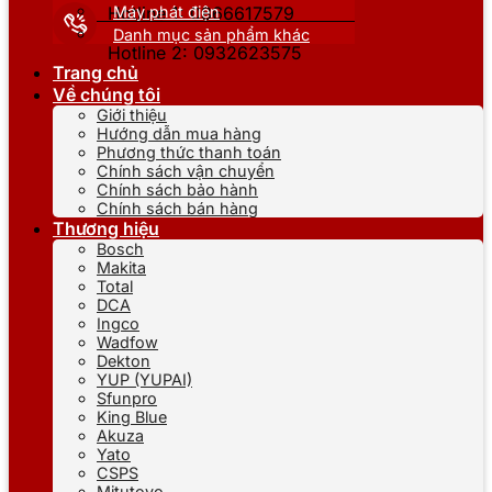
Máy phát điện
Hotline 1: 0866617579
Danh mục sản phẩm khác
Hotline 2: 0932623575
Trang chủ
Về chúng tôi
Giới thiệu
Hướng dẫn mua hàng
Phương thức thanh toán
Chính sách vận chuyển
Chính sách bảo hành
Chính sách bán hàng
Thương hiệu
Bosch
Makita
Total
DCA
Ingco
Wadfow
Dekton
YUP (YUPAI)
Sfunpro
King Blue
Akuza
Yato
CSPS
Mitutoyo