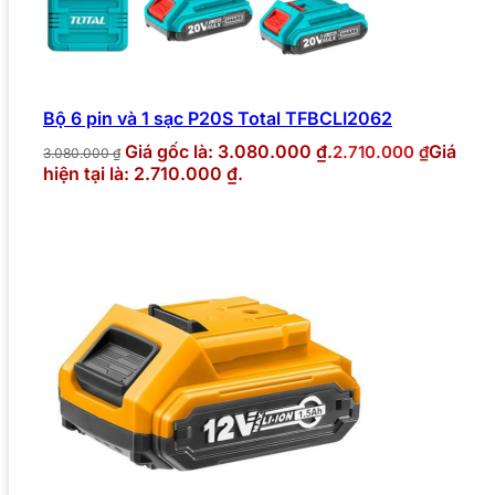
Bộ 6 pin và 1 sạc P20S Total TFBCLI2062
Giá gốc là: 3.080.000 ₫.
Giá
2.710.000
₫
3.080.000
₫
hiện tại là: 2.710.000 ₫.