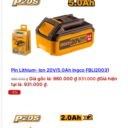
Pin Lithium- Ion 20V/5.0Ah Ingco FBLI20031
Giá gốc là: 980.000 ₫.
Giá hiện
931.000
₫
980.000
₫
tại là: 931.000 ₫.
-5%