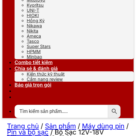
Kyoritsu
UNI-T
HIOKI
Hồng Ký
Nikawa
Nikita
Ameca
Tasco
Super Stars
HPMM
Minbao
Combo tiết kiệm
Chia sẻ & đánh giá
Kiến thức kỹ thuật
Cẩm nang review
Báo giá trọn gói
Trang chủ
/
Sản phẩm
/
Máy dùng pin
/
Pin và bộ sạc
/
Bộ Sạc 12V-18V