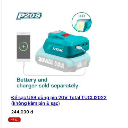
Đế sạc USB dùng pin 20V Total TUCLI2022
(không kèm pin & sạc)
244.000
₫
-5%