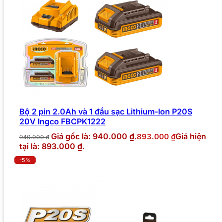
Bộ 2 pin 2.0Ah và 1 đầu sạc Lithium-Ion P20S
20V Ingco FBCPK1222
Giá gốc là: 940.000 ₫.
Giá hiện
893.000
₫
940.000
₫
tại là: 893.000 ₫.
-5%