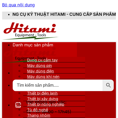
Bỏ qua nội dung
THUẬT HITAMI - CUNG CẤP SẢN PHẨM CHÍNH HÃNG, MỚ
Danh mục sản phẩm
Dụng cụ cầm tay
Máy dùng pin
Máy dùng điện
Máy dùng khí nén
Thiết bị đo kiểm
Thiết bị nâng đỡ
Thiết bị điện lạnh
Thiết bị xây dựng
Văn phòng làm việc:
Thiết bị nông nghiệp
Tủ đồ nghề
T2 - T7 (8h00 - 17h45)
Thang nhôm