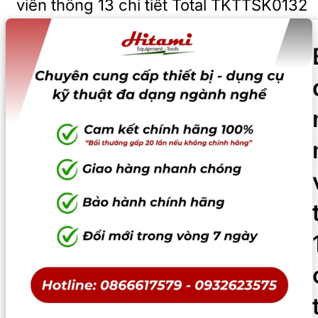
viễn thông 13 chi tiết Total TKTTSK0132