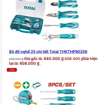
Bộ đồ nghề 25 chi tiết Total THKTHP90256
Giá gốc là: 640.000 ₫.
Giá hiện
608.000
₫
640.000
₫
tại là: 608.000 ₫.
-5%