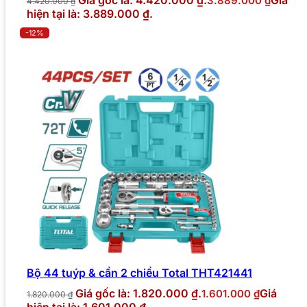
3.889.000
₫
4.420.000
₫
hiện tại là: 3.889.000 ₫.
-12%
Bộ 44 tuýp & cần 2 chiều Total THT421441
Giá gốc là: 1.820.000 ₫.
Giá
1.601.000
₫
1.820.000
₫
hiện tại là: 1.601.000 ₫.