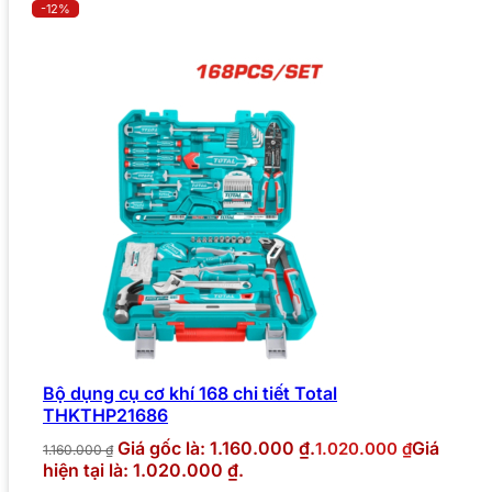
-12%
Bộ dụng cụ cơ khí 168 chi tiết Total
THKTHP21686
Giá gốc là: 1.160.000 ₫.
Giá
1.020.000
₫
1.160.000
₫
hiện tại là: 1.020.000 ₫.