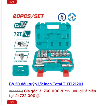
-5%
Bộ 20 đầu tuýp 1/2 inch Total THT121201
Giá gốc là: 760.000 ₫.
Giá hiện
722.000
₫
760.000
₫
tại là: 722.000 ₫.
-5%