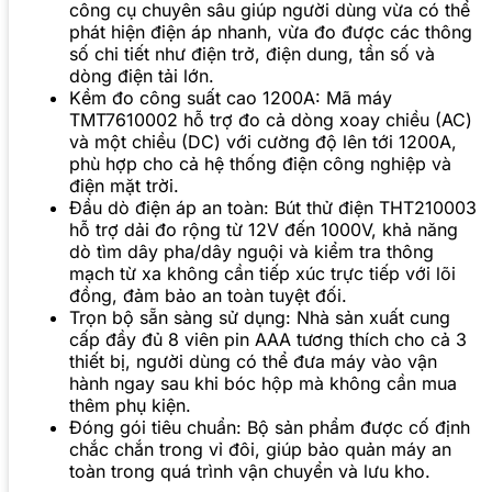
công cụ chuyên sâu giúp người dùng vừa có thể
phát hiện điện áp nhanh, vừa đo được các thông
số chi tiết như điện trở, điện dung, tần số và
dòng điện tải lớn.
Kềm đo công suất cao 1200A: Mã máy
TMT7610002 hỗ trợ đo cả dòng xoay chiều (AC)
và một chiều (DC) với cường độ lên tới 1200A,
phù hợp cho cả hệ thống điện công nghiệp và
điện mặt trời.
Đầu dò điện áp an toàn: Bút thử điện THT210003
hỗ trợ dải đo rộng từ 12V đến 1000V, khả năng
dò tìm dây pha/dây nguội và kiểm tra thông
mạch từ xa không cần tiếp xúc trực tiếp với lõi
đồng, đảm bảo an toàn tuyệt đối.
Trọn bộ sẵn sàng sử dụng: Nhà sản xuất cung
cấp đầy đủ 8 viên pin AAA tương thích cho cả 3
thiết bị, người dùng có thể đưa máy vào vận
hành ngay sau khi bóc hộp mà không cần mua
thêm phụ kiện.
Đóng gói tiêu chuẩn: Bộ sản phẩm được cố định
chắc chắn trong vỉ đôi, giúp bảo quản máy an
toàn trong quá trình vận chuyển và lưu kho.