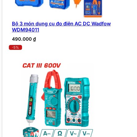
Bộ 3 món dụng cụ đo điện AC DC Wadfow
WDM94011
490.000
₫
-5%