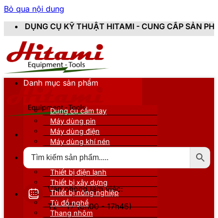
Bỏ qua nội dung
 KỸ THUẬT HITAMI - CUNG CẤP SẢN PHẨM CHÍNH HÃNG
Danh mục sản phẩm
Dụng cụ cầm tay
Máy dùng pin
Máy dùng điện
Máy dùng khí nén
Thiết bị đo kiểm
Thiết bị nâng đỡ
Thiết bị điện lạnh
Thiết bị xây dựng
Văn phòng làm việc:
Thiết bị nông nghiệp
Tủ đồ nghề
T2 - T7 (8h00 - 17h45)
Thang nhôm