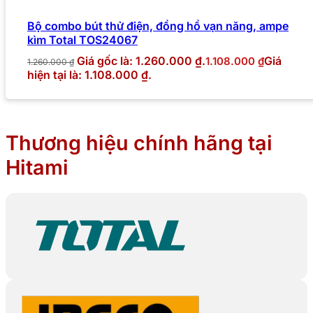
Bộ combo bút thử điện, đồng hồ vạn năng, ampe
kìm Total TOS24067
Giá gốc là: 1.260.000 ₫.
Giá
1.108.000
₫
1.260.000
₫
hiện tại là: 1.108.000 ₫.
Thương hiệu chính hãng tại
Hitami