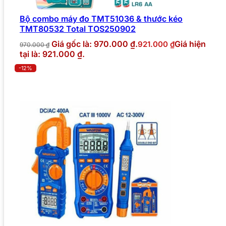
Bộ combo máy đo TMT51036 & thước kéo
TMT80532 Total TOS250902
Giá gốc là: 970.000 ₫.
Giá hiện
921.000
₫
970.000
₫
tại là: 921.000 ₫.
-12%