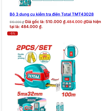
Bộ 3 dụng cụ kiểm tra điện Total TMT43028
Giá gốc là: 510.000 ₫.
Giá hiện
484.000
₫
510.000
₫
tại là: 484.000 ₫.
-5%