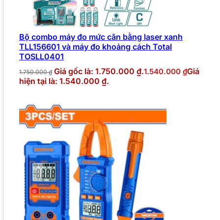
Bộ combo máy đo mức cân bằng laser xanh
TLL156601 và máy đo khoảng cách Total
TOSLL0401
Giá gốc là: 1.750.000 ₫.
Giá
1.540.000
₫
1.750.000
₫
hiện tại là: 1.540.000 ₫.