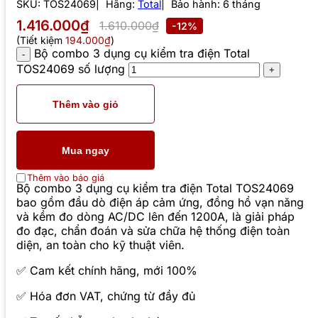
SKU:
TOS24069
Hãng:
Total
Bảo hành: 6 tháng
1.416.000₫
1.610.000₫
-12%
(Tiết kiệm
194.000₫
)
Bộ combo 3 dụng cụ kiểm tra điện Total
TOS24069 số lượng
Thêm vào giỏ
Mua ngay
Thêm vào báo giá
Bộ combo 3 dụng cụ kiểm tra điện Total TOS24069
bao gồm đầu dò điện áp cảm ứng, đồng hồ vạn năng
và kềm đo dòng AC/DC lên đến 1200A, là giải pháp
đo đạc, chẩn đoán và sửa chữa hệ thống điện toàn
diện, an toàn cho kỹ thuật viên.
✅ Cam kết chính hãng, mới 100%
✅ Hóa đơn VAT, chứng từ đầy đủ