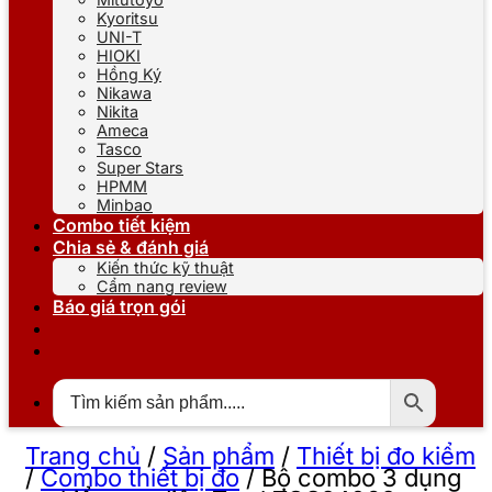
Kyoritsu
UNI-T
HIOKI
Hồng Ký
Nikawa
Nikita
Ameca
Tasco
Super Stars
HPMM
Minbao
Combo tiết kiệm
Chia sẻ & đánh giá
Kiến thức kỹ thuật
Cẩm nang review
Báo giá trọn gói
Trang chủ
/
Sản phẩm
/
Thiết bị đo kiểm
/
Combo thiết bị đo
/
Bộ combo 3 dụng