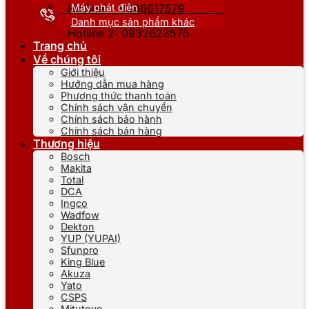
Máy phát điện
Hotline 1: 0866617579
Danh mục sản phẩm khác
Hotline 2: 0932623575
Trang chủ
Về chúng tôi
Giới thiệu
Hướng dẫn mua hàng
Phương thức thanh toán
Chính sách vận chuyển
Chính sách bảo hành
Chính sách bán hàng
Thương hiệu
Bosch
Makita
Total
DCA
Ingco
Wadfow
Dekton
YUP (YUPAI)
Sfunpro
King Blue
Akuza
Yato
CSPS
Mitutoyo