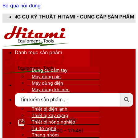
Bỏ qua nội dung
HUẬT HITAMI - CUNG CẤP SẢN PHẨM CHÍNH HÃNG, MỚI
Danh mục sản phẩm
Dụng cụ cầm tay
Máy dùng pin
Máy dùng điện
Máy dùng khí nén
Thiết bị đo kiểm
Thiết bị nâng đỡ
Thiết bị điện lạnh
Thiết bị xây dựng
Văn phòng làm việc:
Thiết bị nông nghiệp
Tủ đồ nghề
T2 - T7 (8h00 - 17h45)
Thang nhôm