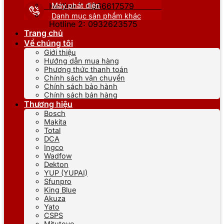
Máy phát điện
Hotline 1: 0866617579
Danh mục sản phẩm khác
Hotline 2: 0932623575
Trang chủ
Về chúng tôi
Giới thiệu
Hướng dẫn mua hàng
Phương thức thanh toán
Chính sách vận chuyển
Chính sách bảo hành
Chính sách bán hàng
Thương hiệu
Bosch
Makita
Total
DCA
Ingco
Wadfow
Dekton
YUP (YUPAI)
Sfunpro
King Blue
Akuza
Yato
CSPS
Mitutoyo