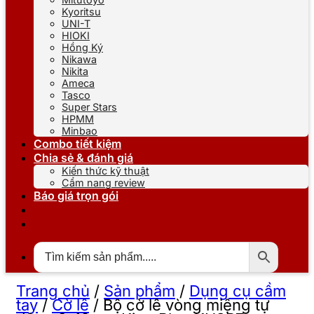
Kyoritsu
UNI-T
HIOKI
Hồng Ký
Nikawa
Nikita
Ameca
Tasco
Super Stars
HPMM
Minbao
Combo tiết kiệm
Chia sẻ & đánh giá
Kiến thức kỹ thuật
Cẩm nang review
Báo giá trọn gói
Trang chủ
/
Sản phẩm
/
Dụng cụ cầm
tay
/
Cờ lê
/
Bộ cờ lê vòng miệng tự