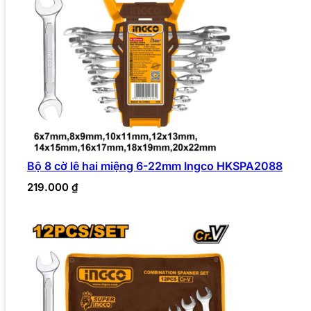
Bộ 8 cờ lê hai miệng 6-22mm Ingco HKSPA2088
219.000
₫