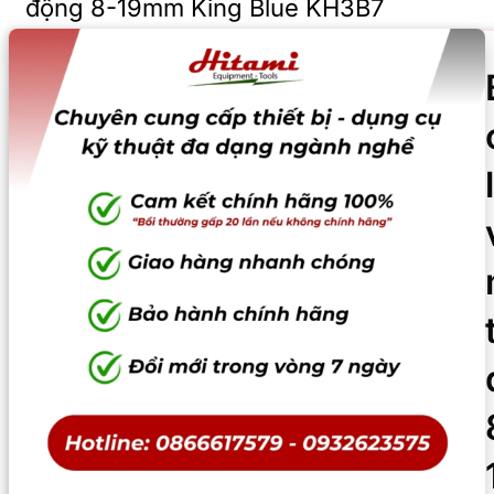
động 8-19mm King Blue KH3B7