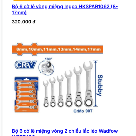
Bộ 6 cờ lê vòng miệng Ingco HKSPAR1062 (8-
17mm)
320.000
₫
Bộ 6 cờ lê miệng vòng 2 chiều lắc léo Wadfow