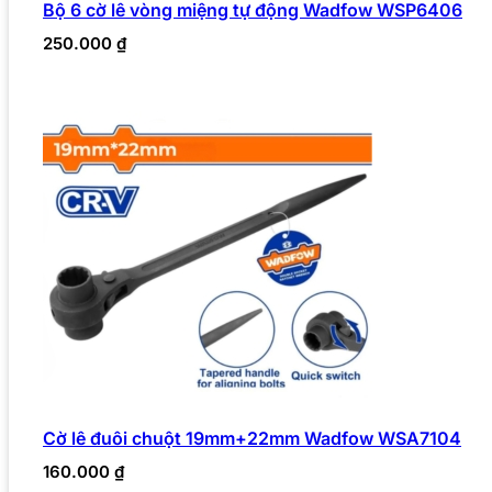
Bộ 6 cờ lê vòng miệng tự động Wadfow WSP6406
250.000
₫
Cờ lê đuôi chuột 19mm+22mm Wadfow WSA7104
160.000
₫