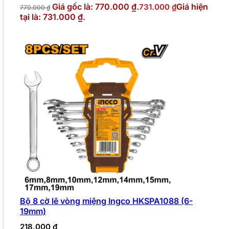
Giá gốc là: 770.000 ₫.
Giá hiện
731.000
₫
770.000
₫
tại là: 731.000 ₫.
Bộ 8 cờ lê vòng miệng Ingco HKSPA1088 (6-
19mm)
218.000
₫