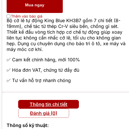
Mua ngay
Thêm vào báo giá
Bộ cờ lê tự động King Blue KH3B7 gồm 7 chi tiết (8-
19mm), chế tác từ thép Cr-V siêu bền, chống gỉ sét.
Thiết kế đầu vòng tích hợp cơ chế tự động giúp xoay
liên tục không cần nhấc cờ lê, tối ưu cho không gian
hẹp. Dụng cụ chuyên dụng cho bảo trì ô tô, xe máy và
máy móc cơ khí.
✅ Cam kết chính hãng, mới 100%
✅ Hóa đơn VAT, chứng từ đầy đủ
✅ Tư vấn hỗ trợ nhanh chóng
Thông tin chi tiết
Đánh giá (0)
Thông số kỹ thuật: