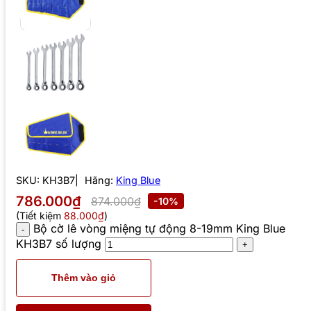
SKU:
KH3B7
Hãng:
King Blue
786.000₫
874.000₫
-10%
(Tiết kiệm
88.000₫
)
Bộ cờ lê vòng miệng tự động 8-19mm King Blue
KH3B7 số lượng
Thêm vào giỏ