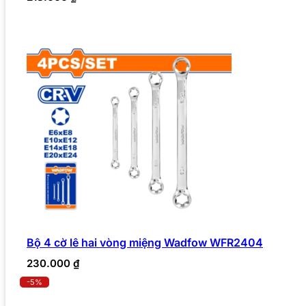
Bộ 4 cờ lê hai vòng miệng Wadfow WFR2404
230.000
₫
-5%