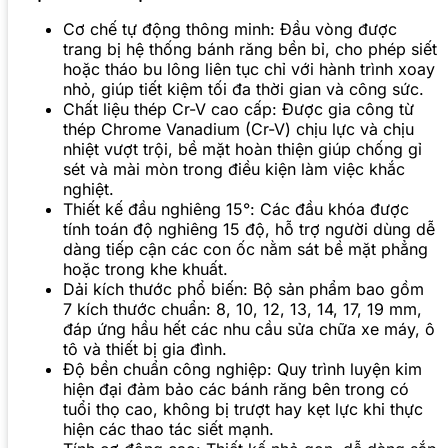
Cơ chế tự động thông minh: Đầu vòng được
trang bị hệ thống bánh răng bền bỉ, cho phép siết
hoặc tháo bu lông liên tục chỉ với hành trình xoay
nhỏ, giúp tiết kiệm tối đa thời gian và công sức.
Chất liệu thép Cr-V cao cấp: Được gia công từ
thép Chrome Vanadium (Cr-V) chịu lực và chịu
nhiệt vượt trội, bề mặt hoàn thiện giúp chống gỉ
sét và mài mòn trong điều kiện làm việc khắc
nghiệt.
Thiết kế đầu nghiêng 15°: Các đầu khóa được
tính toán độ nghiêng 15 độ, hỗ trợ người dùng dễ
dàng tiếp cận các con ốc nằm sát bề mặt phẳng
hoặc trong khe khuất.
Dải kích thước phổ biến: Bộ sản phẩm bao gồm
7 kích thước chuẩn: 8, 10, 12, 13, 14, 17, 19 mm,
đáp ứng hầu hết các nhu cầu sửa chữa xe máy, ô
tô và thiết bị gia đình.
Độ bền chuẩn công nghiệp: Quy trình luyện kim
hiện đại đảm bảo các bánh răng bên trong có
tuổi thọ cao, không bị trượt hay kẹt lực khi thực
hiện các thao tác siết mạnh.