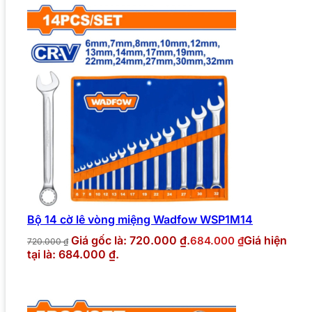
Bộ 14 cờ lê vòng miệng Wadfow WSP1M14
Giá gốc là: 720.000 ₫.
Giá hiện
684.000
₫
720.000
₫
tại là: 684.000 ₫.