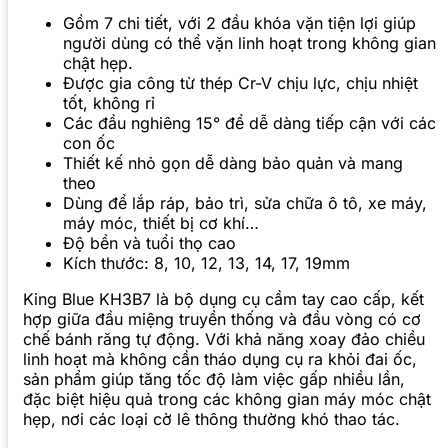
Gồm 7 chi tiết, với 2 đầu khóa vặn tiện lợi giúp
người dùng có thể vặn linh hoạt trong không gian
chật hẹp.
Được gia công từ thép Cr-V chịu lực, chịu nhiệt
tốt, không rỉ
Các đầu nghiêng 15° để dễ dàng tiếp cận với các
con ốc
Thiết kế nhỏ gọn dễ dàng bảo quản và mang
theo
Dùng để lắp ráp, bảo trì, sửa chữa ô tô, xe máy,
máy móc, thiết bị cơ khí…
Độ bền và tuổi thọ cao
Kích thước: 8, 10, 12, 13, 14, 17, 19mm
King Blue KH3B7 là bộ dụng cụ cầm tay cao cấp, kết
hợp giữa đầu miệng truyền thống và đầu vòng có cơ
chế bánh răng tự động. Với khả năng xoay đảo chiều
linh hoạt mà không cần tháo dụng cụ ra khỏi đai ốc,
sản phẩm giúp tăng tốc độ làm việc gấp nhiều lần,
đặc biệt hiệu quả trong các không gian máy móc chật
hẹp, nơi các loại cờ lê thông thường khó thao tác.