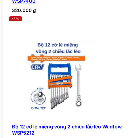
WSP7406
320.000
₫
-5%
Bộ 12 cờ lê miệng vòng 2 chiều lắc léo Wadfow
WSP5212