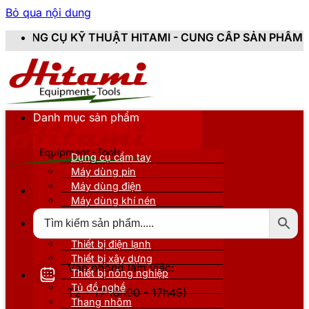
Bỏ qua nội dung
UẬT HITAMI - CUNG CẤP SẢN PHẨM CHÍNH HÃNG, MỚI 1
Danh mục sản phẩm
Dụng cụ cầm tay
Máy dùng pin
Máy dùng điện
Máy dùng khí nén
Thiết bị đo kiểm
Thiết bị nâng đỡ
Thiết bị điện lạnh
Thiết bị xây dựng
Văn phòng làm việc:
Thiết bị nông nghiệp
Tủ đồ nghề
T2 - T7 (8h00 - 17h45)
Thang nhôm