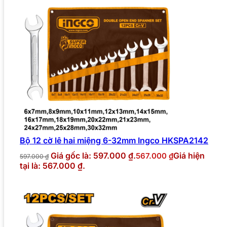
Bộ 12 cờ lê hai miệng 6-32mm Ingco HKSPA2142
Giá gốc là: 597.000 ₫.
Giá hiện
567.000
₫
597.000
₫
tại là: 567.000 ₫.