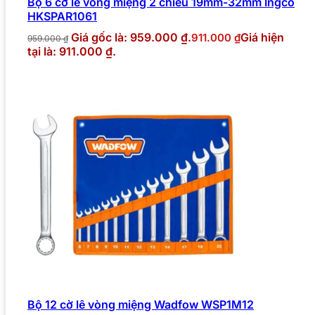
Bộ 6 cờ lê vòng miệng 2 chiều 19mm-32mm Ingco
HKSPAR1061
Giá gốc là: 959.000 ₫.
Giá hiện
911.000
₫
959.000
₫
tại là: 911.000 ₫.
Bộ 12 cờ lê vòng miệng Wadfow WSP1M12