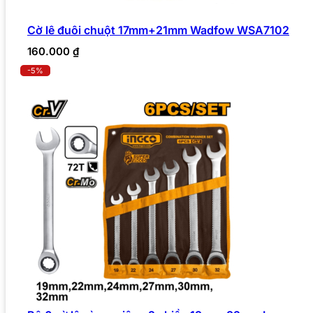
Cờ lê đuôi chuột 17mm+21mm Wadfow WSA7102
160.000
₫
-5%