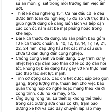
sự ăn mòn, gỉ sét trong môi trường làm việc ẩm
ướt.
Thiết kế đầu nghiêng 15°: Cả hai đầu cờ lê đều
được tính toán độ nghiêng 15 độ so với trục thân,
giúp người dùng dễ dàng luồn lách và tiếp cận
các con ốc nằm sát bề mặt phẳng hoặc trong
khe hẹp.
Dải kích thước đa dụng: Bộ sản phẩm bao gồm
10 kích thước chuẩn: 8, 10, 12, 13, 14, 17, 19, 21,
22, 24 mm, đáp ứng hầu hết các nhu cầu sửa
chữa từ dân dụng đến công nghiệp.
Chống cong vênh và biến dạng: Quy trình xử lý
nhiệt hiện đại đảm bảo thân cờ lê có độ đàn hồi
tốt, không bị biến dạng hay gãy vỡ khi thực hiện
các thao tác siết lực mạnh.
Tính cơ động cao: Các chi tiết được sắp xếp gọn
gàng, trọng lượng nhẹ, thuận tiện cho việc bảo
quản trong hộp đồ nghề hoặc mang theo khi đi
công trình, cứu hộ xe máy, ô tô.
Ứng dụng rộng rãi: Là thiết bị không thể thiếu
trong các xưởng sửa chữa cơ khí, trạm bảo
dưỡng xe hơi và các dây chuyền lắp ráp máy