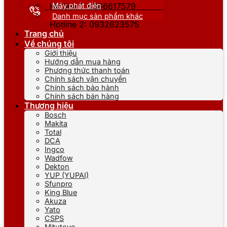
Máy phát điện
Hotline 1: 0866617579
Danh mục sản phẩm khác
Hotline 2: 0932623575
Trang chủ
Về chúng tôi
Giới thiệu
Hướng dẫn mua hàng
Phương thức thanh toán
Chính sách vận chuyển
Chính sách bảo hành
Chính sách bán hàng
Thương hiệu
Bosch
Makita
Total
DCA
Ingco
Wadfow
Dekton
YUP (YUPAI)
Sfunpro
King Blue
Akuza
Yato
CSPS
Mitutoyo