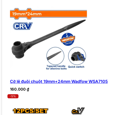
Cờ lê đuôi chuột 19mm+24mm Wadfow WSA7105
160.000
₫
-5%