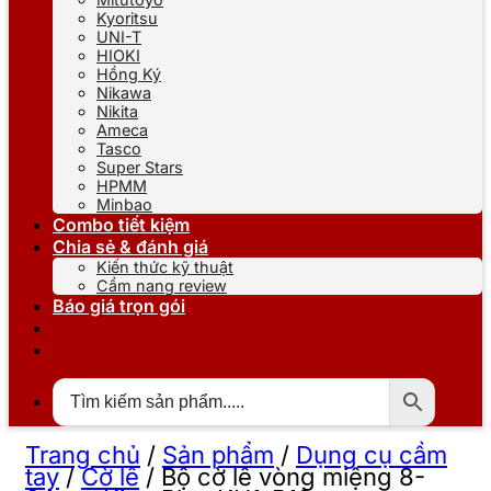
Kyoritsu
UNI-T
HIOKI
Hồng Ký
Nikawa
Nikita
Ameca
Tasco
Super Stars
HPMM
Minbao
Combo tiết kiệm
Chia sẻ & đánh giá
Kiến thức kỹ thuật
Cẩm nang review
Báo giá trọn gói
Trang chủ
/
Sản phẩm
/
Dụng cụ cầm
tay
/
Cờ lê
/
Bộ cờ lê vòng miệng 8-