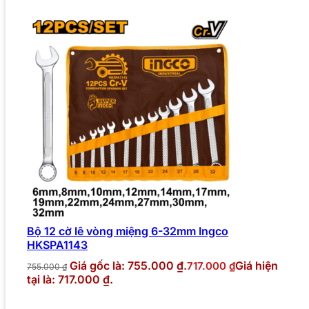
Bộ 12 cờ lê vòng miệng 6-32mm Ingco
HKSPA1143
Giá gốc là: 755.000 ₫.
Giá hiện
717.000
₫
755.000
₫
tại là: 717.000 ₫.