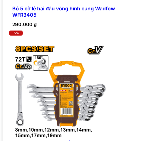
Bộ 5 cờ lê hai đầu vòng hình cung Wadfow
WFR3405
290.000
₫
-5%