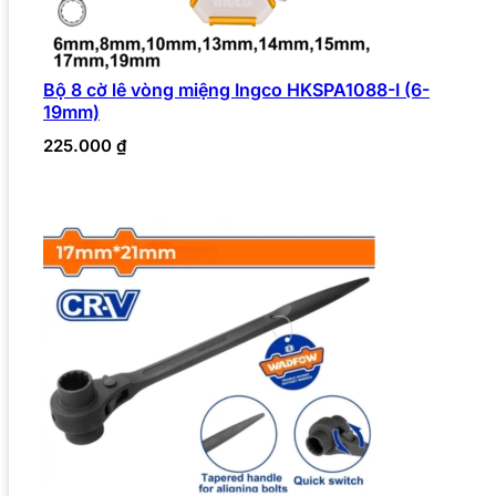
Bộ 8 cờ lê vòng miệng Ingco HKSPA1088-I (6-
19mm)
225.000
₫