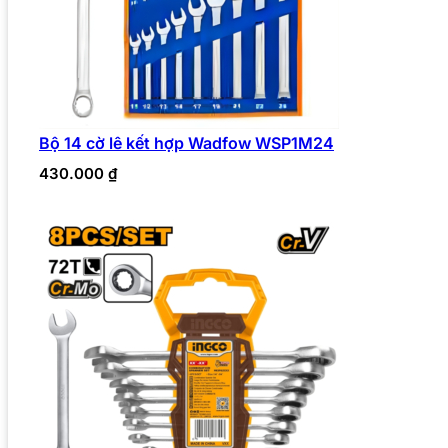
Bộ 14 cờ lê kết hợp Wadfow WSP1M24
430.000
₫