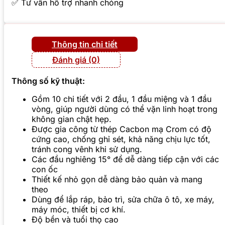
✅ Tư vấn hỗ trợ nhanh chóng
Thông tin chi tiết
Đánh giá (0)
Thông số kỹ thuật:
Gồm 10 chi tiết với 2 đầu, 1 đầu miệng và 1 đầu
vòng, giúp người dùng có thể vặn linh hoạt trong
không gian chật hẹp.
Được gia công từ thép Cacbon mạ Crom có độ
cứng cao, chống ghỉ sét, khả năng chịu lực tốt,
tránh cong vênh khi sử dụng.
Các đầu nghiêng 15° để dễ dàng tiếp cận với các
con ốc
Thiết kế nhỏ gọn dễ dàng bảo quản và mang
theo
Dùng để lắp ráp, bảo trì, sửa chữa ô tô, xe máy,
máy móc, thiết bị cơ khí.
Độ bền và tuổi thọ cao