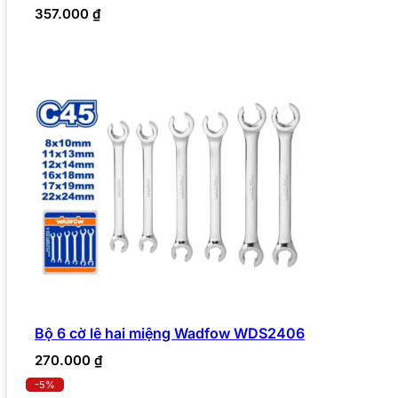
357.000
₫
Bộ 6 cờ lê hai miệng Wadfow WDS2406
270.000
₫
-5%