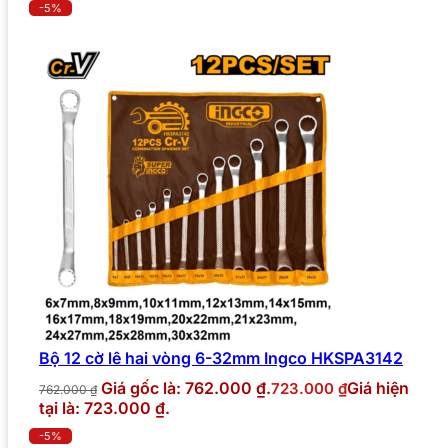
-5%
Bộ 12 cờ lê hai vòng 6-32mm Ingco HKSPA3142
Giá gốc là: 762.000 ₫.
Giá hiện
723.000
₫
762.000
₫
tại là: 723.000 ₫.
-5%