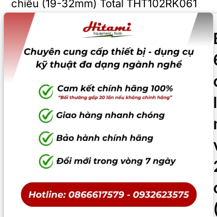
chiều (19-32mm) Total THT102RK061