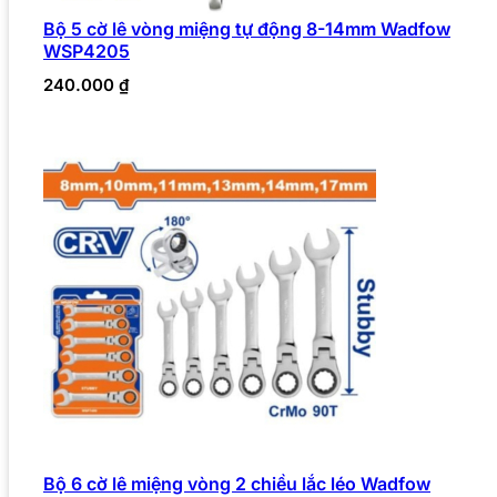
Bộ 5 cờ lê vòng miệng tự động 8-14mm Wadfow
WSP4205
240.000
₫
Bộ 6 cờ lê miệng vòng 2 chiều lắc léo Wadfow