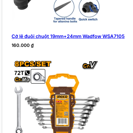
Cờ lê đuôi chuột 19mm+24mm Wadfow WSA7105
160.000
₫