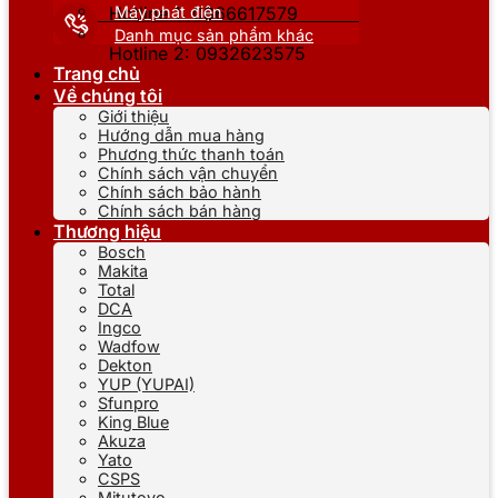
Máy phát điện
Hotline 1: 0866617579
Danh mục sản phẩm khác
Hotline 2: 0932623575
Trang chủ
Về chúng tôi
Giới thiệu
Hướng dẫn mua hàng
Phương thức thanh toán
Chính sách vận chuyển
Chính sách bảo hành
Chính sách bán hàng
Thương hiệu
Bosch
Makita
Total
DCA
Ingco
Wadfow
Dekton
YUP (YUPAI)
Sfunpro
King Blue
Akuza
Yato
CSPS
Mitutoyo