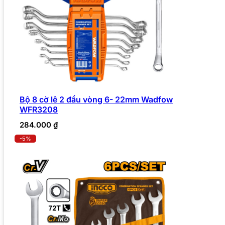
Bộ 8 cờ lê 2 đầu vòng 6- 22mm Wadfow
WFR3208
284.000
₫
-5%