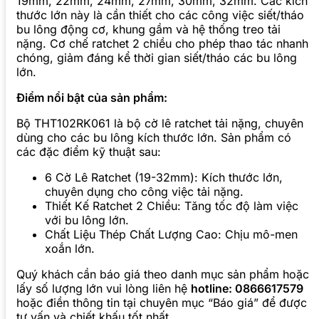
19mm, 22mm, 24mm, 27mm, 30mm, 32mm. Các kích
thước lớn này là cần thiết cho các công việc siết/tháo
bu lông động cơ, khung gầm và hệ thống treo tải
nặng. Cơ chế ratchet 2 chiều cho phép thao tác nhanh
chóng, giảm đáng kể thời gian siết/tháo các bu lông
lớn.
Điểm nổi bật của sản phẩm:
Bộ THT102RK061 là bộ cờ lê ratchet tải nặng, chuyên
dùng cho các bu lông kích thước lớn. Sản phẩm có
các đặc điểm kỹ thuật sau:
6 Cờ Lê Ratchet (19-32mm): Kích thước lớn,
chuyên dụng cho công việc tải nặng.
Thiết Kế Ratchet 2 Chiều: Tăng tốc độ làm việc
với bu lông lớn.
Chất Liệu Thép Chất Lượng Cao: Chịu mô-men
xoắn lớn.
Quý khách cần báo giá theo danh mục sản phẩm hoặc
lấy số lượng lớn vui lòng liên hệ
hotline: 0866617579
hoặc điền thông tin tại chuyên mục “Báo giá” để được
tư vấn và chiết khấu tốt nhất.