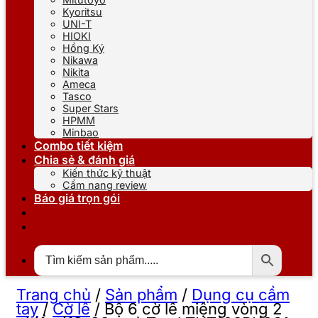
Kyoritsu
UNI-T
HIOKI
Hồng Ký
Nikawa
Nikita
Ameca
Tasco
Super Stars
HPMM
Minbao
Combo tiết kiệm
Chia sẻ & đánh giá
Kiến thức kỹ thuật
Cẩm nang review
Báo giá trọn gói
Trang chủ
/
Sản phẩm
/
Dụng cụ cầm
tay
/
Cờ lê
/
Bộ 6 cờ lê miệng vòng 2