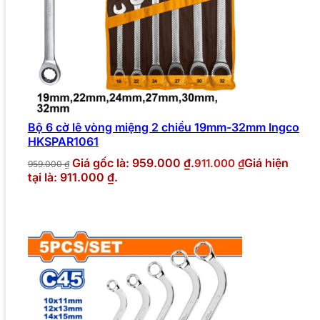
Bộ 6 cờ lê vòng miệng 2 chiều 19mm-32mm Ingco
HKSPAR1061
Giá gốc là: 959.000 ₫.
Giá hiện
911.000
₫
959.000
₫
tại là: 911.000 ₫.