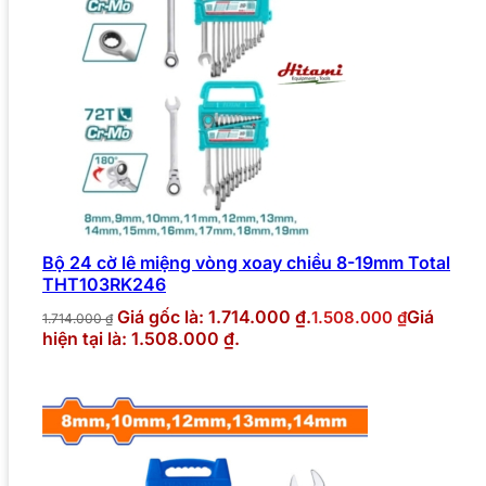
Bộ 24 cờ lê miệng vòng xoay chiều 8-19mm Total
THT103RK246
Giá gốc là: 1.714.000 ₫.
Giá
1.508.000
₫
1.714.000
₫
hiện tại là: 1.508.000 ₫.