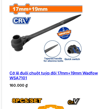
Cờ lê đuôi chuột tuýp đôi 17mm+19mm Wadfow
WSA7101
160.000
₫