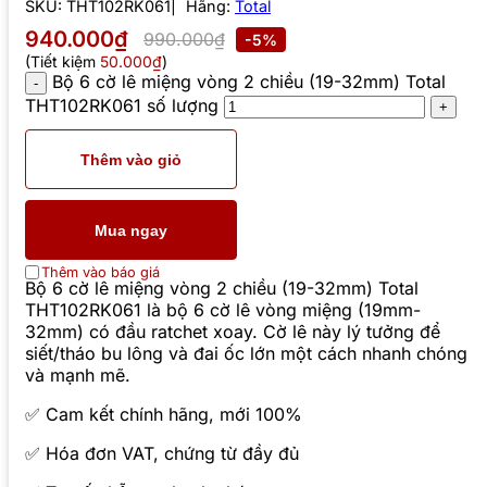
SKU:
THT102RK061
Hãng:
Total
940.000₫
990.000₫
-5%
(Tiết kiệm
50.000₫
)
Bộ 6 cờ lê miệng vòng 2 chiều (19-32mm) Total
THT102RK061 số lượng
Thêm vào giỏ
Mua ngay
Thêm vào báo giá
Bộ 6 cờ lê miệng vòng 2 chiều (19-32mm) Total
THT102RK061 là bộ 6 cờ lê vòng miệng (19mm-
32mm) có đầu ratchet xoay. Cờ lê này lý tưởng để
siết/tháo bu lông và đai ốc lớn một cách nhanh chóng
và mạnh mẽ.
✅ Cam kết chính hãng, mới 100%
✅ Hóa đơn VAT, chứng từ đầy đủ