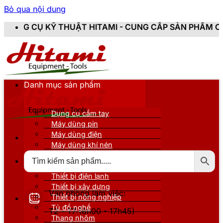
Bỏ qua nội dung
HUẬT HITAMI - CUNG CẤP SẢN PHẨM CHÍNH HÃNG, MỚI 
Danh mục sản phẩm
Dụng cụ cầm tay
Máy dùng pin
Máy dùng điện
Máy dùng khí nén
Thiết bị đo kiểm
Thiết bị nâng đỡ
Thiết bị điện lạnh
Thiết bị xây dựng
Văn phòng làm việc:
Thiết bị nông nghiệp
Tủ đồ nghề
T2 - T7 (8h00 - 17h45)
Thang nhôm