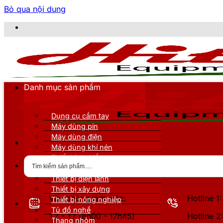
Bỏ qua nội dung
CÔNG
Danh mục sản phẩm
Dụng cụ cầm tay
Máy dùng pin
Máy dùng điện
Máy dùng khí nén
Thiết bị đo kiểm
Thiết bị nâng đỡ
Thiết bị điện lạnh
Thiết bị xây dựng
Văn phòng làm việc:
Hotline 
Thiết bị nông nghiệp
Tủ đồ nghề
T2 - T7 (8h00 - 17h45)
Hotline 
Thang nhôm