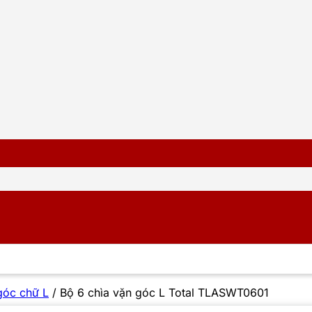
góc chữ L
/
Bộ 6 chìa vặn góc L Total TLASWT0601