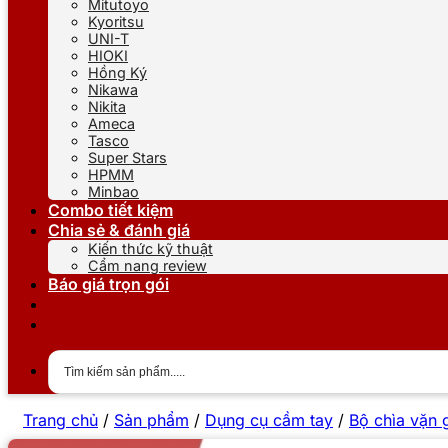
Mitutoyo
Kyoritsu
UNI-T
HIOKI
Hồng Ký
Nikawa
Nikita
Ameca
Tasco
Super Stars
HPMM
Minbao
Combo tiết kiệm
Chia sẻ & đánh giá
Kiến thức kỹ thuật
Cẩm nang review
Báo giá trọn gói
Trang chủ
/
Sản phẩm
/
Dụng cụ cầm tay
/
Bộ chìa vặn 