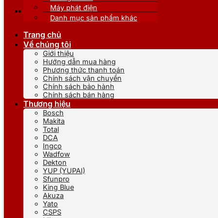
Máy phát điện
Danh mục sản phẩm khác
Trang chủ
Về chúng tôi
Giới thiệu
Hướng dẫn mua hàng
Phương thức thanh toán
Chính sách vận chuyển
Chính sách bảo hành
Chính sách bán hàng
Thương hiệu
Bosch
Makita
Total
DCA
Ingco
Wadfow
Dekton
YUP (YUPAI)
Sfunpro
King Blue
Akuza
Yato
CSPS