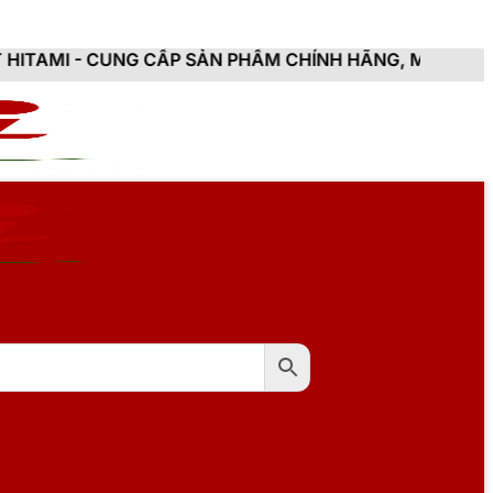
G CẤP SẢN PHẨM CHÍNH HÃNG, MỚI 100%, ĐẦY ĐỦ CHỨN