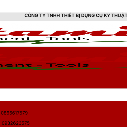
 TY TNHH THIẾT BỊ DỤNG CỤ KỸ THUẬT HITAMI - CUN
1: 0866617579
2: 0932623575