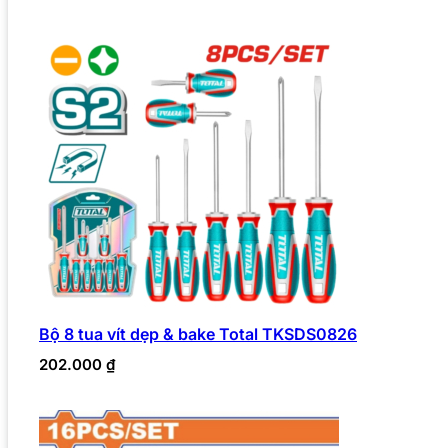
Bộ 8 tua vít dẹp & bake Total TKSDS0826
202.000
₫