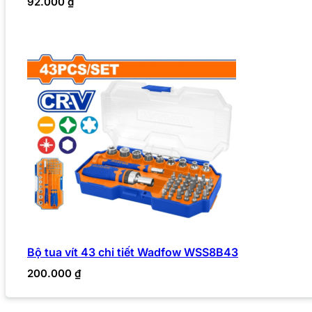
92.000
₫
Bộ tua vít 43 chi tiết Wadfow WSS8B43
200.000
₫