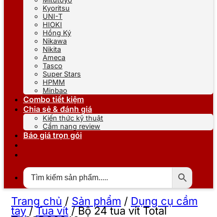
Kyoritsu
UNI-T
HIOKI
Hồng Ký
Nikawa
Nikita
Ameca
Tasco
Super Stars
HPMM
Minbao
Combo tiết kiệm
Chia sẻ & đánh giá
Kiến thức kỹ thuật
Cẩm nang review
Báo giá trọn gói
Trang chủ
/
Sản phẩm
/
Dụng cụ cầm
tay
/
Tua vít
/
Bộ 24 tua vít Total