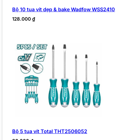
Bộ 10 tua vít dẹp & bake Wadfow WSS2410
128.000
₫
Bộ 5 tua vít Total THT2506052