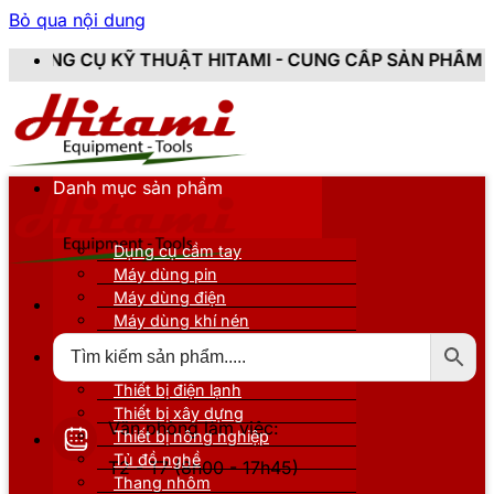
Bỏ qua nội dung
THUẬT HITAMI - CUNG CẤP SẢN PHẨM CHÍNH HÃNG, MỚ
Danh mục sản phẩm
Dụng cụ cầm tay
Máy dùng pin
Máy dùng điện
Máy dùng khí nén
Thiết bị đo kiểm
Thiết bị nâng đỡ
Thiết bị điện lạnh
Thiết bị xây dựng
Văn phòng làm việc:
Thiết bị nông nghiệp
Tủ đồ nghề
T2 - T7 (8h00 - 17h45)
Thang nhôm