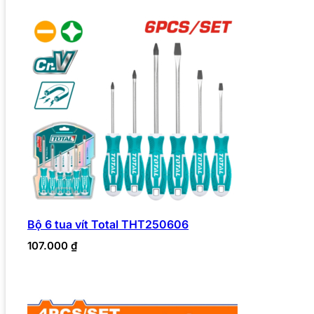
Bộ 6 tua vít Total THT250606
107.000
₫