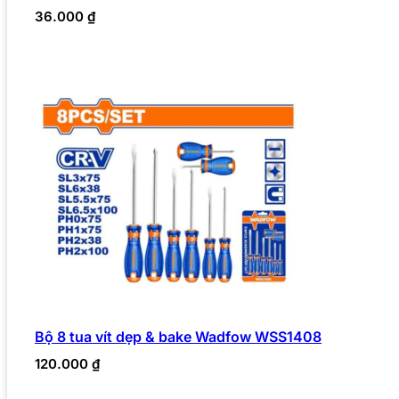
36.000
₫
Bộ 8 tua vít dẹp & bake Wadfow WSS1408
120.000
₫