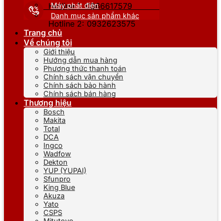
Máy phát điện
Hotline 1: 0866617579
Danh mục sản phẩm khác
Hotline 2: 0932623575
Trang chủ
Về chúng tôi
Giới thiệu
Hướng dẫn mua hàng
Phương thức thanh toán
Chính sách vận chuyển
Chính sách bảo hành
Chính sách bán hàng
Thương hiệu
Bosch
Makita
Total
DCA
Ingco
Wadfow
Dekton
YUP (YUPAI)
Sfunpro
King Blue
Akuza
Yato
CSPS
Mitutoyo