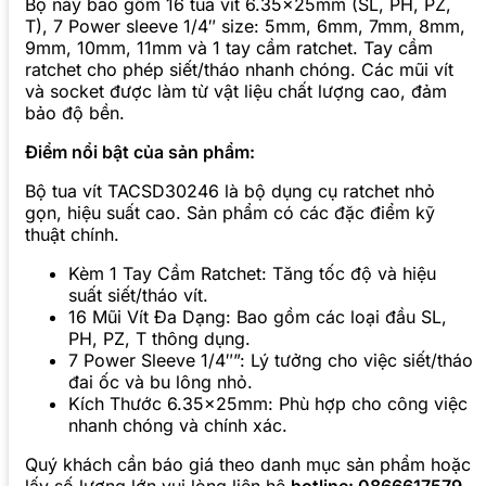
Bộ này bao gồm 16 tua vít 6.35x25mm (SL, PH, PZ,
T), 7 Power sleeve 1/4″ size: 5mm, 6mm, 7mm, 8mm,
9mm, 10mm, 11mm và 1 tay cầm ratchet. Tay cầm
ratchet cho phép siết/tháo nhanh chóng. Các mũi vít
và socket được làm từ vật liệu chất lượng cao, đảm
bảo độ bền.
Điểm nổi bật của sản phẩm:
Bộ tua vít TACSD30246 là bộ dụng cụ ratchet nhỏ
gọn, hiệu suất cao. Sản phẩm có các đặc điểm kỹ
thuật chính.
Kèm 1 Tay Cầm Ratchet: Tăng tốc độ và hiệu
suất siết/tháo vít.
16 Mũi Vít Đa Dạng: Bao gồm các loại đầu SL,
PH, PZ, T thông dụng.
7 Power Sleeve 1/4″”: Lý tưởng cho việc siết/tháo
đai ốc và bu lông nhỏ.
Kích Thước 6.35x25mm: Phù hợp cho công việc
nhanh chóng và chính xác.
Quý khách cần báo giá theo danh mục sản phẩm hoặc