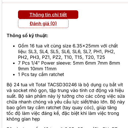
Thông tin chi tiết
Đánh giá (0)
Thông số kỹ thuật:
Gồm 16 tua vít cùng size 6.35x25mm với chất
liệu: SL3, SL4, SL5, SL6, SL6, SL7, PH1, PH2,
PH2, PH3, PZ1, PZ2, T10, T15, T20, T25
7 Pcs 1/4″ Power sleeve: 5mm 6mm 7mm 8mm
9mm 10mm 11mm
1 Pcs tay cầm ratchet
Bộ 24 tua vít Total TACSD30246 là bộ dụng cụ bắt vít
và socket nhỏ gọn, tập trung vào tính cơ động và hiệu
suất. Bộ sản phẩm này lý tưởng cho các công việc sửa
chữa nhanh chóng và yêu cầu lực siết/tháo lớn. Bộ này
bao gồm tay cầm ratchet (tay quay cóc), giúp tăng
tốc độ làm việc đáng kể, đặc biệt khi làm việc trong
không gian hẹp