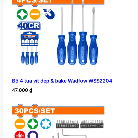
Bộ 4 tua vít dẹp & bake Wadfow WSS2204
47.000
₫