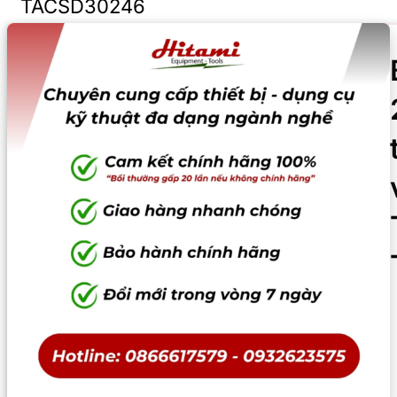
TACSD30246