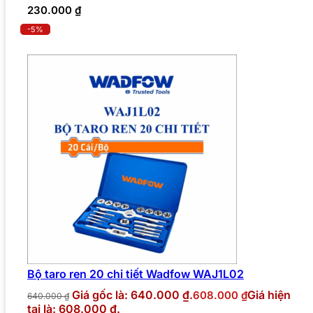
230.000
₫
-5%
Bộ taro ren 20 chi tiết Wadfow WAJ1L02
Giá gốc là: 640.000 ₫.
Giá hiện
608.000
₫
640.000
₫
tại là: 608.000 ₫.