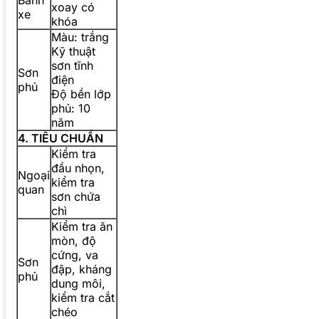
xoay có
xe
khóa
Màu: trắng
Kỹ thuật
sơn tĩnh
Sơn
điện
phủ
Độ bền lớp
phủ: 10
năm
4. TIÊU CHUẨN
Kiểm tra
đầu nhọn,
Ngoại
kiểm tra
quan
sơn chứa
chì
Kiểm tra ăn
mòn, độ
cứng, va
Sơn
đập, kháng
phủ
dung môi,
kiểm tra cắt
chéo