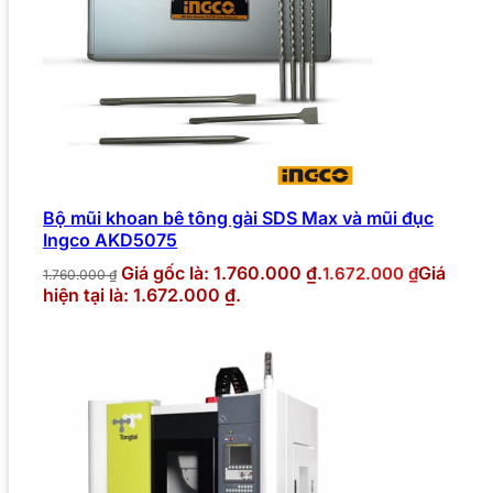
Bộ mũi khoan bê tông gài SDS Max và mũi đục
Ingco AKD5075
Giá gốc là: 1.760.000 ₫.
Giá
1.672.000
₫
1.760.000
₫
hiện tại là: 1.672.000 ₫.