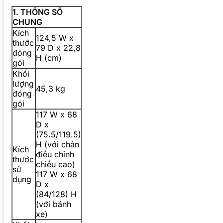
1. THÔNG SỐ
CHUNG
Kích
124,5 W x
thước
79 D x 22,8
đóng
H (cm)
gói
Khối
lượng
45,3 kg
đóng
gói
117 W x 68
D x
(75.5/119.5)
H (với chân
Kích
điều chỉnh
thước
chiều cao)
sử
117 W x 68
dụng
D x
(84/128) H
(với bánh
xe)