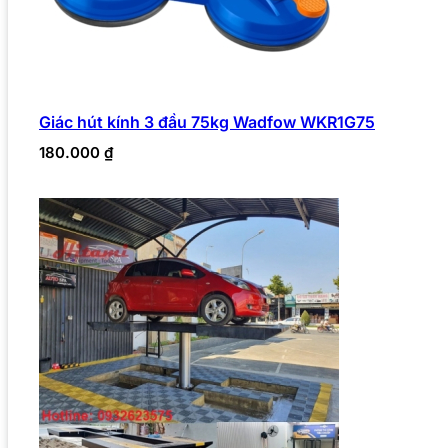
Giác hút kính 3 đầu 75kg Wadfow WKR1G75
180.000
₫