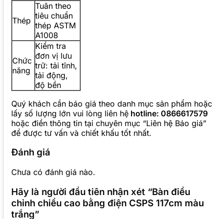
Tuân theo
tiêu chuẩn
Thép
thép ASTM
A1008
Kiểm tra
đơn vị lưu
Chức
trữ: tải tĩnh,
năng
tải động,
độ bền
Quý khách cần báo giá theo danh mục sản phẩm hoặc
lấy số lượng lớn vui lòng liên hệ
hotline: 0866617579
hoặc điền thông tin tại chuyên mục “Liên hệ Báo giá”
để được tư vấn và chiết khấu tốt nhất.
Đánh giá
Chưa có đánh giá nào.
Hãy là người đầu tiên nhận xét “Bàn điều
chỉnh chiều cao bằng điện CSPS 117cm màu
trắng”