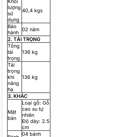
Khối
lượng
40,4 kgs
sử
dụng
Bảo
02 năm
hành
2. TẢI TRỌNG
Tổng
tải
136 kg
trọng
Tải
trọng
khi
136 kg
nâng
hạ
3. KHÁC
Loại gỗ: Gỗ
cao su tự
Mặt
nhiên
bàn
Độ dày: 2.5
cm
04 bánh
Bánh