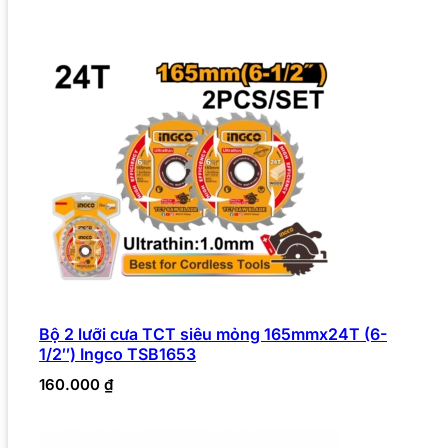
Bộ 2 lưỡi cưa TCT siêu mỏng 165mmx24T (6-
1/2″) Ingco TSB1653
160.000
₫