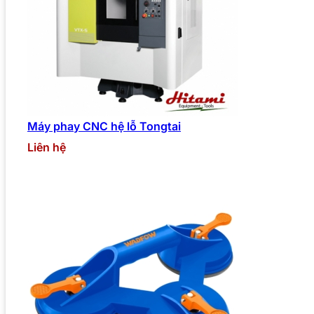
Máy phay CNC hệ lỗ Tongtai
Liên hệ