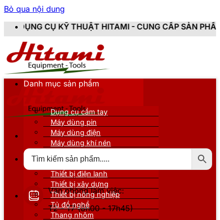
Bỏ qua nội dung
Ỹ THUẬT HITAMI - CUNG CẤP SẢN PHẨM CHÍNH HÃNG, 
Danh mục sản phẩm
Dụng cụ cầm tay
Máy dùng pin
Máy dùng điện
Máy dùng khí nén
Thiết bị đo kiểm
Thiết bị nâng đỡ
Thiết bị điện lạnh
Thiết bị xây dựng
Văn phòng làm việc:
Thiết bị nông nghiệp
Tủ đồ nghề
T2 - T7 (8h00 - 17h45)
Thang nhôm