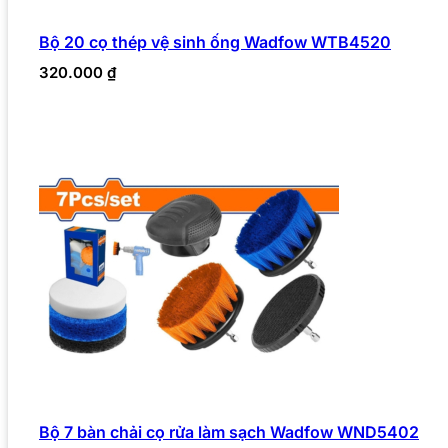
Bộ 20 cọ thép vệ sinh ống Wadfow WTB4520
320.000
₫
Bộ 7 bàn chải cọ rửa làm sạch Wadfow WND5402