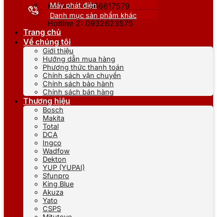
Máy phát điện
Hotline 1: 0866617579
Danh mục sản phẩm khác
Hotline 2: 0932623575
Trang chủ
Về chúng tôi
Giới thiệu
Hướng dẫn mua hàng
Phương thức thanh toán
Chính sách vận chuyển
Chính sách bảo hành
Chính sách bán hàng
Thương hiệu
Bosch
Makita
Total
DCA
Ingco
Wadfow
Dekton
YUP (YUPAI)
Sfunpro
King Blue
Akuza
Yato
CSPS
Mitutoyo