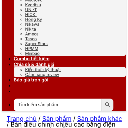
Kyoritsu
UNI-T
HIOKI
Hồng Ký
Nikawa
Nikita
Ameca
Tasco
Super Stars
HPMM
Minbao
Combo tiết kiệm
Chia sẻ & đánh giá
Kiến thức kỹ thuật
Cẩm nang review
Báo giá trọn gói
Trang chủ
/
Sản phẩm
/
Sản phẩm khác
/
Bàn điều chỉnh chiều cao bằng điện