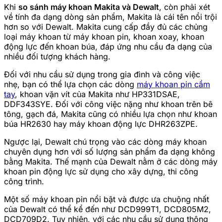
Khi
so sánh máy khoan Makita và Dewalt
, còn phải xét
về tính đa dạng dòng sản phẩm, Makita là cái tên nổi trội
hơn so với Dewalt. Makita cung cấp đầy đủ các chủng
loại máy khoan từ máy khoan pin, khoan xoay, khoan
động lực đến khoan búa, đáp ứng nhu cầu đa dạng của
nhiều đối tượng khách hàng.
Đối với nhu cầu sử dụng trong gia đình và công việc
nhẹ, bạn có thể lựa chọn các dòng
máy khoan pin cầm
tay
, khoan vặn vít của Makita như HP331DSAE,
DDF343SYE. Đối với công việc nặng như khoan trên bê
tông, gạch đá, Makita cũng có nhiều lựa chọn như khoan
búa HR2630 hay máy khoan động lực DHR263ZPE.
Ngược lại, Dewalt chú trọng vào các dòng máy khoan
chuyên dụng hơn với số lượng sản phẩm đa dạng không
bằng Makita. Thế mạnh của Dewalt nằm ở các dòng máy
khoan pin động lực sử dụng cho xây dựng, thi công
công trình.
Một số máy khoan pin nổi bật và được ưa chuộng nhất
của Dewalt có thể kể đến như
DCD999T1
,
DCD805M2
,
DCD709D2
. Tuy nhiên, với các nhu cầu sử dụng thông