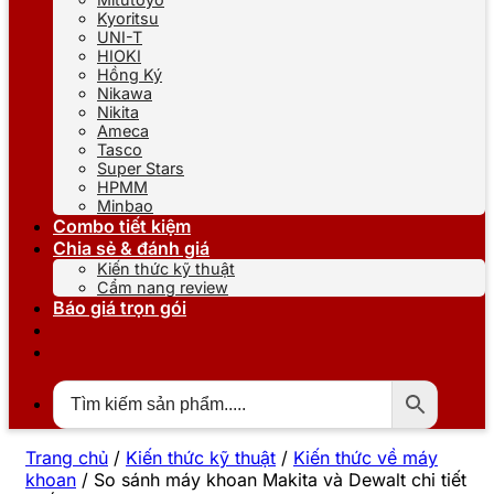
Kyoritsu
UNI-T
HIOKI
Hồng Ký
Nikawa
Nikita
Ameca
Tasco
Super Stars
HPMM
Minbao
Combo tiết kiệm
Chia sẻ & đánh giá
Kiến thức kỹ thuật
Cẩm nang review
Báo giá trọn gói
Trang chủ
/
Kiến thức kỹ thuật
/
Kiến thức về máy
khoan
/
So sánh máy khoan Makita và Dewalt chi tiết