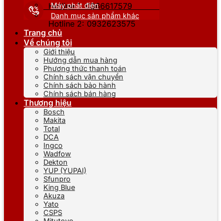
Máy phát điện
Hotline 1: 0866617579
Danh mục sản phẩm khác
Hotline 2: 0932623575
Trang chủ
Về chúng tôi
Giới thiệu
Hướng dẫn mua hàng
Phương thức thanh toán
Chính sách vận chuyển
Chính sách bảo hành
Chính sách bán hàng
Thương hiệu
Bosch
Makita
Total
DCA
Ingco
Wadfow
Dekton
YUP (YUPAI)
Sfunpro
King Blue
Akuza
Yato
CSPS
Mitutoyo