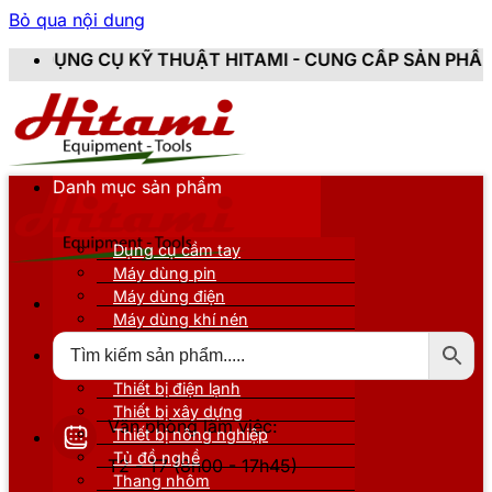
Bỏ qua nội dung
 HITAMI - CUNG CẤP SẢN PHẨM CHÍNH HÃNG, MỚI 100
Danh mục sản phẩm
Dụng cụ cầm tay
Máy dùng pin
Máy dùng điện
Máy dùng khí nén
Thiết bị đo kiểm
Thiết bị nâng đỡ
Thiết bị điện lạnh
Thiết bị xây dựng
Văn phòng làm việc:
Thiết bị nông nghiệp
Tủ đồ nghề
T2 - T7 (8h00 - 17h45)
Thang nhôm