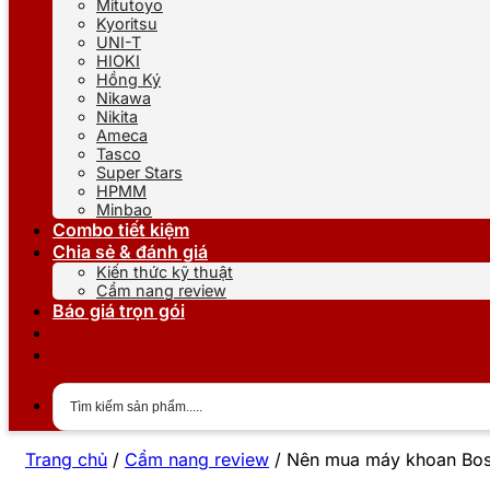
Mitutoyo
Kyoritsu
UNI-T
HIOKI
Hồng Ký
Nikawa
Nikita
Ameca
Tasco
Super Stars
HPMM
Minbao
Combo tiết kiệm
Chia sẻ & đánh giá
Kiến thức kỹ thuật
Cẩm nang review
Báo giá trọn gói
Trang chủ
/
Cẩm nang review
/
Nên mua máy khoan Bosc