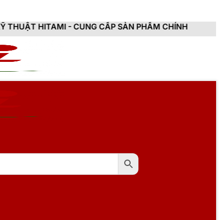
ẢN PHẨM CHÍNH HÃNG, MỚI 100%, ĐẦY ĐỦ CHỨNG TỪ, 