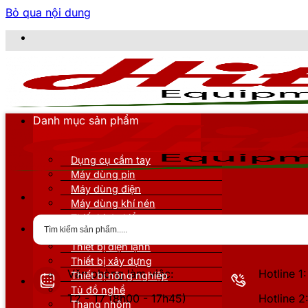
Bỏ qua nội dung
CÔNG TY TN
Danh mục sản phẩm
Dụng cụ cầm tay
Máy dùng pin
Máy dùng điện
Máy dùng khí nén
Thiết bị đo kiểm
Thiết bị nâng đỡ
Thiết bị điện lạnh
Thiết bị xây dựng
Văn phòng làm việc:
Hotline 
Thiết bị nông nghiệp
Tủ đồ nghề
T2 - T7 (8h00 - 17h45)
Hotline 
Thang nhôm