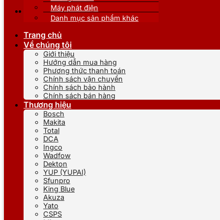
Máy phát điện
Danh mục sản phẩm khác
Trang chủ
Về chúng tôi
Giới thiệu
Hướng dẫn mua hàng
Phương thức thanh toán
Chính sách vận chuyển
Chính sách bảo hành
Chính sách bán hàng
Thương hiệu
Bosch
Makita
Total
DCA
Ingco
Wadfow
Dekton
YUP (YUPAI)
Sfunpro
King Blue
Akuza
Yato
CSPS