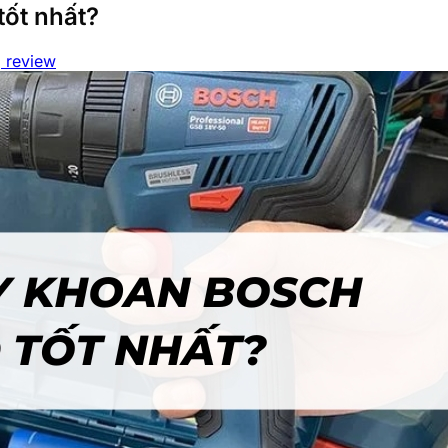
ốt nhất?
 review