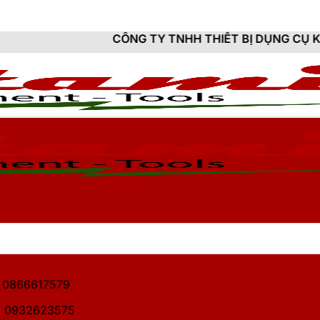
HH THIẾT BỊ DỤNG CỤ KỸ THUẬT HITAMI - CUNG CẤP S
1: 0866617579
2: 0932623575