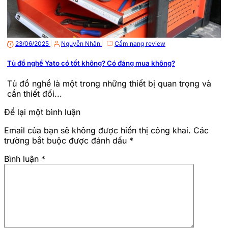
23/06/2025
|
Nguyễn Nhân
|
Cẩm nang review
Tủ đồ nghề Yato có tốt không? Có đáng mua không?
Tủ đồ nghề là một trong những thiết bị quan trọng và
cần thiết đối...
Để lại một bình luận
Email của bạn sẽ không được hiển thị công khai.
Các
trường bắt buộc được đánh dấu
*
Bình luận
*