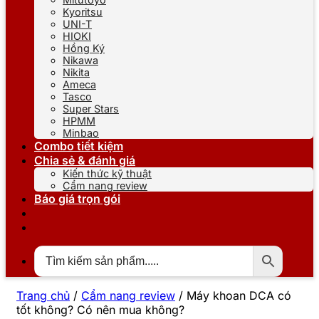
Kyoritsu
UNI-T
HIOKI
Hồng Ký
Nikawa
Nikita
Ameca
Tasco
Super Stars
HPMM
Minbao
Combo tiết kiệm
Chia sẻ & đánh giá
Kiến thức kỹ thuật
Cẩm nang review
Báo giá trọn gói
Trang chủ
/
Cẩm nang review
/
Máy khoan DCA có
tốt không? Có nên mua không?