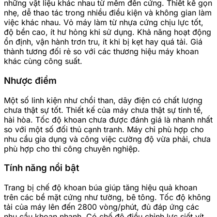
những vật liệu khác nhau từ mềm đến cứng. Thiết kế gọn
nhẹ, dễ thao tác trong nhiều điều kiện và không gian làm
việc khác nhau. Vỏ máy làm từ nhựa cứng chịu lực tốt,
độ bền cao, ít hư hỏng khi sử dụng. Khả năng hoạt động
ổn định, vận hành trơn tru, ít khi bị kẹt hay quá tải. Giá
thành tương đối rẻ so với các thương hiệu máy khoan
khác cùng công suất.
Nhược điểm
Một số linh kiện như chổi than, dây điện có chất lượng
chưa thật sự tốt. Thiết kế của máy chưa thật sự tinh tế,
hài hòa. Tốc độ khoan chưa được đánh giá là nhanh nhất
so với một số đối thủ cạnh tranh. Máy chỉ phù hợp cho
nhu cầu gia dụng và công việc cường độ vừa phải, chưa
phù hợp cho thi công chuyên nghiệp.
Tính năng nổi bật
Trang bị chế độ khoan búa giúp tăng hiệu quả khoan
trên các bề mặt cứng như tường, bê tông. Tốc độ không
tải của máy lên đến 2800 vòng/phút, đủ đáp ứng các
nhu cầu khoan nhanh. Có chế độ điều chỉnh lực siết vít,