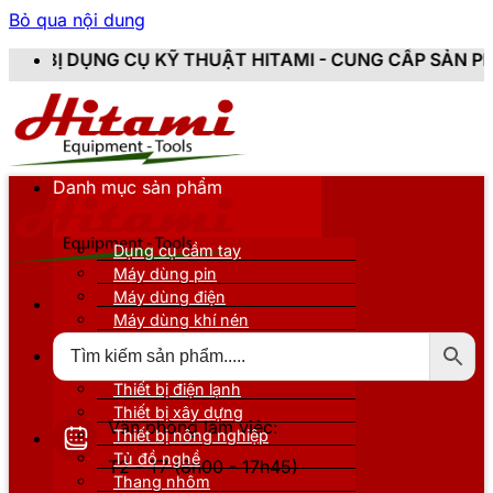
Bỏ qua nội dung
THUẬT HITAMI - CUNG CẤP SẢN PHẨM CHÍNH HÃNG, MỚ
Danh mục sản phẩm
Dụng cụ cầm tay
Máy dùng pin
Máy dùng điện
Máy dùng khí nén
Thiết bị đo kiểm
Thiết bị nâng đỡ
Thiết bị điện lạnh
Thiết bị xây dựng
Văn phòng làm việc:
Thiết bị nông nghiệp
Tủ đồ nghề
T2 - T7 (8h00 - 17h45)
Thang nhôm