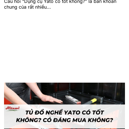
Câu hỏi “Dụng cụ Yato có tốt không?” là băn khoăn
chung của rất nhiều...