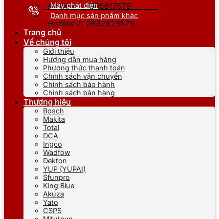
Máy phát điện
Hotline 1: 0866617579
Danh mục sản phẩm khác
Hotline 2: 0932623575
Trang chủ
Về chúng tôi
Giới thiệu
Hướng dẫn mua hàng
Phương thức thanh toán
Chính sách vận chuyển
Chính sách bảo hành
Chính sách bán hàng
Thương hiệu
Bosch
Makita
Total
DCA
Ingco
Wadfow
Dekton
YUP (YUPAI)
Sfunpro
King Blue
Akuza
Yato
CSPS
Mitutoyo