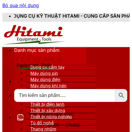
Bỏ qua nội dung
T HITAMI - CUNG CẤP SẢN PHẨM CHÍNH HÃNG, MỚI 10
Danh mục sản phẩm
Dụng cụ cầm tay
Máy dùng pin
Máy dùng điện
Máy dùng khí nén
Thiết bị đo kiểm
Thiết bị nâng đỡ
Thiết bị điện lạnh
Thiết bị xây dựng
Văn phòng làm việc:
Thiết bị nông nghiệp
Tủ đồ nghề
T2 - T7 (8h00 - 17h45)
Thang nhôm