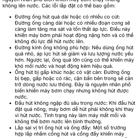
không lên nước. Các lỗi lắp đặt có thể bao gồm:
Đường ống hút quá dài hoặc có nhiều co cút:
Đường ống càng dài hoặc có nhiều đoạn cong sẽ
càng làm tăng ma sát và tổn thất áp lực. Điều này
khiến máy bơm phải hoạt động nặng hơn và có thể
không đủ lực để hút nước lên.
Đường kính ống không phù hợp: Nếu dùng ống hút
quá nhỏ, áp lực hút sẽ giảm và lưu lượng nước yếu
hơn. Ngược lại, ống quá lớn cũng có thể khiến máy
khó mồi nước và hoạt động kém hiệu quả.
Ống hút bị gấp khúc hoặc có vật cản: Đường ống
bị bẹp, gấp hoặc có rác, cặn bẩn bên trong sẽ cản
trở dòng nước lưu thông. Đây là nguyên nhân phổ
biến khiến máy bơm chạy nhưng không hút được
nước.
Đầu hút không ngập đủ sâu trong nước: Khi đầu hút
đặt quá nông, máy bơm dễ hút phải không khí thay
vì hút nước. Tình trạng này làm máy mất mồi và
không thể bơm nước lên bình thường.
Lắp sai vị trí ống hút và ống đẩy: Một số trường
hợp lắp nhầm cổng hút và cổng đẩy khiến máy