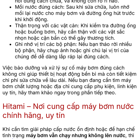
nối đúng cách chưa, và không còn rò rỉ nào.
Mồi nước đúng cách: Sau khi sửa chữa, luôn nhớ
mồi lại nước cho máy bơm và đường ống hút trước
khi khởi động.
Thận trọng với các vật cản: Khi kiểm tra đường ống
hoặc buồng bơm, hãy cẩn thận với các vật sắc
nhọn hoặc cặn bẩn có thể gây thương tích.
Ghi nhớ vị trí các bộ phận: Nếu bạn tháo rời nhiều
bộ phận, hãy chụp ảnh hoặc ghi chú lại vị trí của
chúng để dễ dàng lắp ráp lại đúng cách.
Việc bảo dưỡng và xử lý sự cố máy bơm đúng cách
không chỉ giúp thiết bị hoạt động bền bỉ mà còn tiết kiệm
chi phí sửa chữa về lâu dài. Nếu bạn đang cần tìm máy
bơm chất lượng hoặc địa chỉ cung cấp phụ kiện, linh kiện
uy tín, hãy tham khảo ngay trong phần tiếp theo.
Hitami – Nơi cung cấp máy bơm nước
chính hãng, uy tín
Khi cần tìm giải pháp cấp nước ổn định hoặc để hạn chế
tình trạng
máy bơm vẫn chạy nhưng không lên nước
, thì