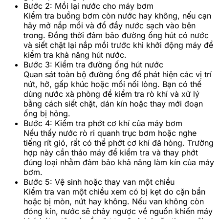
Bước 2: Mồi lại nước cho máy bơm
Kiểm tra buồng bơm còn nước hay không, nếu cạn
hãy mở nắp mồi và đổ đầy nước sạch vào bên
trong. Đồng thời đảm bảo đường ống hút có nước
và siết chặt lại nắp mồi trước khi khởi động máy để
kiểm tra khả năng hút nước.
Bước 3: Kiểm tra đường ống hút nước
Quan sát toàn bộ đường ống để phát hiện các vị trí
nứt, hở, gấp khúc hoặc mối nối lỏng. Bạn có thể
dùng nước xà phòng để kiểm tra rò khí và xử lý
bằng cách siết chặt, dán kín hoặc thay mới đoạn
ống bị hỏng.
Bước 4: Kiểm tra phớt cơ khí của máy bơm
Nếu thấy nước rò rỉ quanh trục bơm hoặc nghe
tiếng rít gió, rất có thể phớt cơ khí đã hỏng. Trường
hợp này cần tháo máy để kiểm tra và thay phớt
đúng loại nhằm đảm bảo khả năng làm kín của máy
bơm.
Bước 5: Vệ sinh hoặc thay van một chiều
Kiểm tra van một chiều xem có bị kẹt do cặn bẩn
hoặc bị mòn, nứt hay không. Nếu van không còn
đóng kín, nước sẽ chảy ngược về nguồn khiến máy