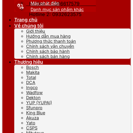
Máy phát điện
Hotline 1: 0866617579
Danh mục sản phẩm khác
Hotline 2: 0932623575
Trang chủ
Về chúng tôi
Giới thiệu
Hướng dẫn mua hàng
Phương thức thanh toán
Chính sách vận chuyển
Chính sách bảo hành
Chính sách bán hàng
Thương hiệu
Bosch
Makita
Total
DCA
Ingco
Wadfow
Dekton
YUP (YUPAI)
Sfunpro
King Blue
Akuza
Yato
CSPS
Mitutoyo