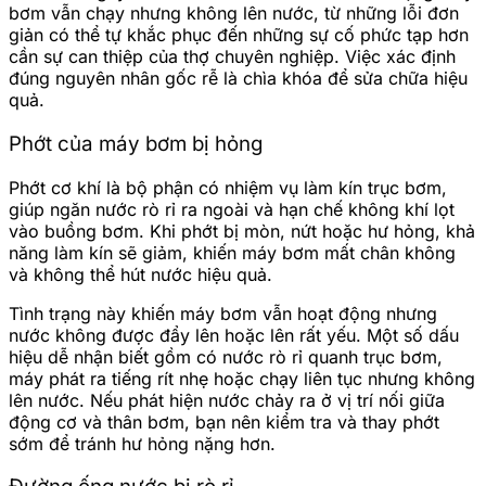
bơm vẫn chạy nhưng không lên nước, từ những lỗi đơn
giản có thể tự khắc phục đến những sự cố phức tạp hơn
cần sự can thiệp của thợ chuyên nghiệp. Việc xác định
đúng nguyên nhân gốc rễ là chìa khóa để sửa chữa hiệu
quả.
Phớt của máy bơm bị hỏng
Phớt cơ khí là bộ phận có nhiệm vụ làm kín trục bơm,
giúp ngăn nước rò rỉ ra ngoài và hạn chế không khí lọt
vào buồng bơm. Khi phớt bị mòn, nứt hoặc hư hỏng, khả
năng làm kín sẽ giảm, khiến máy bơm mất chân không
và không thể hút nước hiệu quả.
Tình trạng này khiến máy bơm vẫn hoạt động nhưng
nước không được đẩy lên hoặc lên rất yếu. Một số dấu
hiệu dễ nhận biết gồm có nước rò rỉ quanh trục bơm,
máy phát ra tiếng rít nhẹ hoặc chạy liên tục nhưng không
lên nước. Nếu phát hiện nước chảy ra ở vị trí nối giữa
động cơ và thân bơm, bạn nên kiểm tra và thay phớt
sớm để tránh hư hỏng nặng hơn.