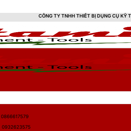
Y TNHH THIẾT BỊ DỤNG CỤ KỸ THUẬT HITAMI - CUNG 
1: 0866617579
2: 0932623575