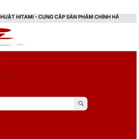
CẤP SẢN PHẨM CHÍNH HÃNG, MỚI 100%, ĐẦY ĐỦ CHỨNG 