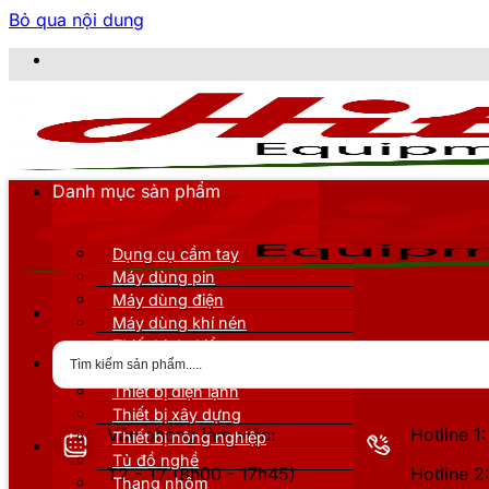
Bỏ qua nội dung
CÔNG T
Danh mục sản phẩm
Dụng cụ cầm tay
Máy dùng pin
Máy dùng điện
Máy dùng khí nén
Thiết bị đo kiểm
Thiết bị nâng đỡ
Thiết bị điện lạnh
Thiết bị xây dựng
Văn phòng làm việc:
Hotline 
Thiết bị nông nghiệp
Tủ đồ nghề
T2 - T7 (8h00 - 17h45)
Hotline 
Thang nhôm