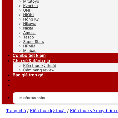
Mitutoyo
Kyoritsu
UNI-T
HIOKI
Hồng Ký
Nikawa
Nikita
Ameca
Tasco
Super Stars
HPMM
Minbao
Combo tiết kiệm
Chia sẻ & đánh giá
Kiến thức kỹ thuật
Cẩm nang review
Báo giá trọn gói
Trang chủ
/
Kiến thức kỹ thuật
/
Kiến thức về máy bơm 