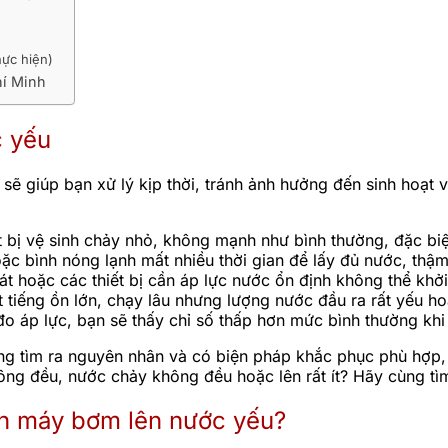
hực hiện)
hí Minh
c yếu
 giúp bạn xử lý kịp thời, tránh ảnh hưởng đến sinh hoạt và
t bị vệ sinh chảy nhỏ, không mạnh như bình thường, đặc biệt
ặc bình nóng lạnh mất nhiều thời gian để lấy đủ nước, thậ
át hoặc các thiết bị cần áp lực nước ổn định không thể khở
t tiếng ồn lớn, chạy lâu nhưng lượng nước đầu ra rất yếu h
đo áp lực, bạn sẽ thấy chỉ số thấp hơn mức bình thường kh
ng tìm ra nguyên nhân và có biện pháp khắc phục phù hợp, 
ông đều, nước chảy không đều hoặc lên rất ít? Hãy cùng t
n máy bơm lên nước yếu?