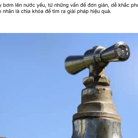
 bơm lên nước yếu, từ những vấn đề đơn giản, dễ khắc phục
nhân là chìa khóa để tìm ra giải pháp hiệu quả.