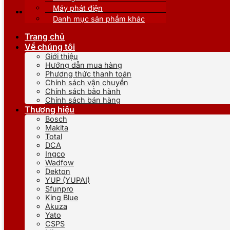
Máy phát điện
Danh mục sản phẩm khác
Trang chủ
Về chúng tôi
Giới thiệu
Hướng dẫn mua hàng
Phương thức thanh toán
Chính sách vận chuyển
Chính sách bảo hành
Chính sách bán hàng
Thương hiệu
Bosch
Makita
Total
DCA
Ingco
Wadfow
Dekton
YUP (YUPAI)
Sfunpro
King Blue
Akuza
Yato
CSPS