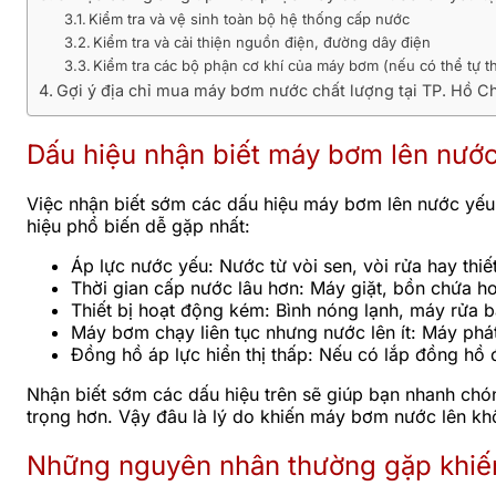
Kiểm tra và vệ sinh toàn bộ hệ thống cấp nước
Kiểm tra và cải thiện nguồn điện, đường dây điện
Kiểm tra các bộ phận cơ khí của máy bơm (nếu có thể tự t
Gợi ý địa chỉ mua máy bơm nước chất lượng tại TP. Hồ C
Dấu hiệu nhận biết máy bơm lên nướ
Việc nhận biết sớm các dấu hiệu máy bơm lên nước yếu sẽ
hiệu phổ biến dễ gặp nhất:
Áp lực nước yếu: Nước từ vòi sen, vòi rửa hay thiế
Thời gian cấp nước lâu hơn: Máy giặt, bồn chứa ho
Thiết bị hoạt động kém: Bình nóng lạnh, máy rửa b
Máy bơm chạy liên tục nhưng nước lên ít: Máy phá
Đồng hồ áp lực hiển thị thấp: Nếu có lắp đồng hồ 
Nhận biết sớm các dấu hiệu trên sẽ giúp bạn nhanh chó
trọng hơn. Vậy đâu là lý do khiến máy bơm nước lên kh
Những nguyên nhân thường gặp khiế