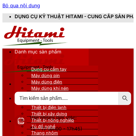
Bỏ qua nội dung
HITAMI - CUNG CẤP SẢN PHẨM CHÍNH HÃNG, MỚI 100%
Danh mục sản phẩm
Dụng cụ cầm tay
Máy dùng pin
Máy dùng điện
Máy dùng khí nén
Thiết bị đo kiểm
Thiết bị nâng đỡ
Thiết bị điện lạnh
Thiết bị xây dựng
Văn phòng làm việc:
Thiết bị nông nghiệp
Tủ đồ nghề
T2 - T7 (8h00 - 17h45)
Thang nhôm