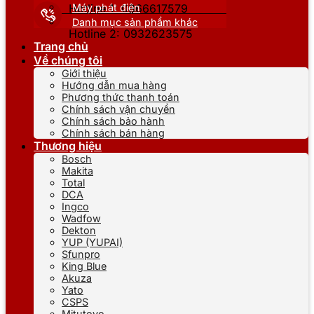
Máy phát điện
Hotline 1: 0866617579
Danh mục sản phẩm khác
Hotline 2: 0932623575
Trang chủ
Về chúng tôi
Giới thiệu
Hướng dẫn mua hàng
Phương thức thanh toán
Chính sách vận chuyển
Chính sách bảo hành
Chính sách bán hàng
Thương hiệu
Bosch
Makita
Total
DCA
Ingco
Wadfow
Dekton
YUP (YUPAI)
Sfunpro
King Blue
Akuza
Yato
CSPS
Mitutoyo