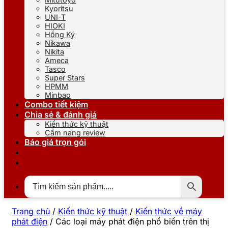
Kyoritsu
UNI-T
HIOKI
Hồng Ký
Nikawa
Nikita
Ameca
Tasco
Super Stars
HPMM
Minbao
Combo tiết kiệm
Chia sẻ & đánh giá
Kiến thức kỹ thuật
Cẩm nang review
Báo giá trọn gói
Trang chủ
/
Kiến thức kỹ thuật
/
Kiến thức về máy
phát điện
/
Các loại máy phát điện phổ biến trên thị