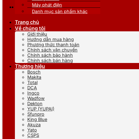
Máy phát điện
Danh mục sản phẩm khác
Trang chủ
Về chúng tôi
Giới thiệu
Hướng dẫn mua hàng
Phương thức thanh toán
Chính sách vận chuyển
Chính sách bảo hành
Chính sách bán hàng
Thương hiệu
Bosch
Makita
Total
DCA
Ingco
Wadfow
Dekton
YUP (YUPAI)
Sfunpro
King Blue
Akuza
Yato
CSPS