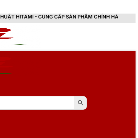
ẨM CHÍNH HÃNG, MỚI 100%, ĐẦY ĐỦ CHỨNG TỪ, HÓA Đ