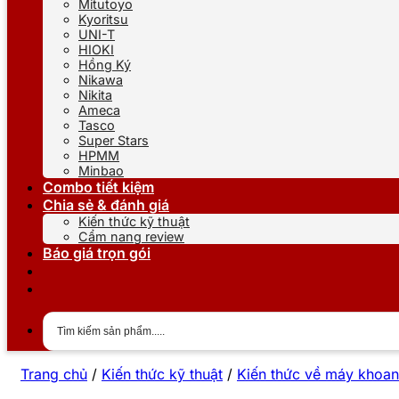
Mitutoyo
Kyoritsu
UNI-T
HIOKI
Hồng Ký
Nikawa
Nikita
Ameca
Tasco
Super Stars
HPMM
Minbao
Combo tiết kiệm
Chia sẻ & đánh giá
Kiến thức kỹ thuật
Cẩm nang review
Báo giá trọn gói
Trang chủ
/
Kiến thức kỹ thuật
/
Kiến thức về máy khoan