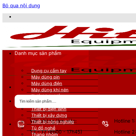
Bỏ qua nội dung
CÔNG TY TNHH THI
Danh mục sản phẩm
Dụng cụ cầm tay
Máy dùng pin
Máy dùng điện
Máy dùng khí nén
Thiết bị đo kiểm
Thiết bị nâng đỡ
Thiết bị điện lạnh
Thiết bị xây dựng
Văn phòng làm việc:
Hotline 
Thiết bị nông nghiệp
Tủ đồ nghề
T2 - T7 (8h00 - 17h45)
Hotline 
Thang nhôm