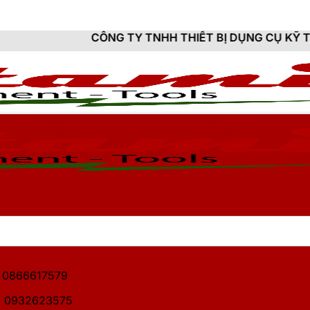
ẾT BỊ DỤNG CỤ KỸ THUẬT HITAMI - CUNG CẤP SẢN PH
1: 0866617579
2: 0932623575