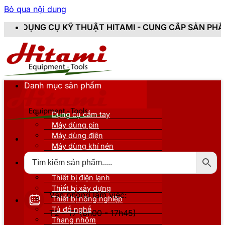
Bỏ qua nội dung
G CỤ KỸ THUẬT HITAMI - CUNG CẤP SẢN PHẨM CHÍNH 
Danh mục sản phẩm
Dụng cụ cầm tay
Máy dùng pin
Máy dùng điện
Máy dùng khí nén
Thiết bị đo kiểm
Thiết bị nâng đỡ
Thiết bị điện lạnh
Thiết bị xây dựng
Văn phòng làm việc:
Thiết bị nông nghiệp
Tủ đồ nghề
T2 - T7 (8h00 - 17h45)
Thang nhôm