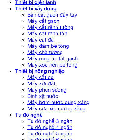
Thiết bị điện lạnh
Thiết bị xây dựng
Bàn cắt gạch đẩy tay
Máy cắt gạch
Máy cắt rãnh tường
Máy cắt rãnh tôn
Máy cắt đá
Máy đầm bê tông
Máy chà tường
Máy rung ốp lát gạch
Máy xoa nền bê tông
Thiết bị nông nghiệp
Máy cắt cỏ
Máy xới đất
Máy phun sương
Bình xịt nước
Máy bơm nước dùng xăng
Máy cưa xích dùng xăng
Tủ đồ nghề
Tủ đồ nghề 3 ngăn
Tủ đồ nghề 4 ngăn
Tủ đồ nghề 5 ngăn
Tủ đồ nghề 6 ngăn