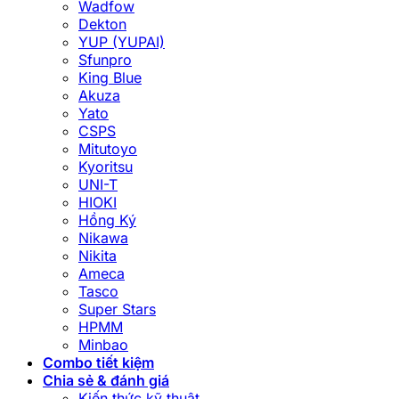
Wadfow
Dekton
YUP (YUPAI)
Sfunpro
King Blue
Akuza
Yato
CSPS
Mitutoyo
Kyoritsu
UNI-T
HIOKI
Hồng Ký
Nikawa
Nikita
Ameca
Tasco
Super Stars
HPMM
Minbao
Combo tiết kiệm
Chia sẻ & đánh giá
Kiến thức kỹ thuật