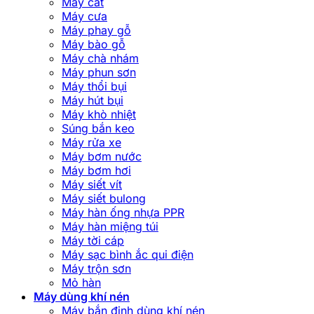
Máy cắt
Máy cưa
Máy phay gỗ
Máy bào gỗ
Máy chà nhám
Máy phun sơn
Máy thổi bụi
Máy hút bụi
Máy khò nhiệt
Súng bắn keo
Máy rửa xe
Máy bơm nước
Máy bơm hơi
Máy siết vít
Máy siết bulong
Máy hàn ống nhựa PPR
Máy hàn miệng túi
Máy tời cáp
Máy sạc bình ắc qui điện
Máy trộn sơn
Mỏ hàn
Máy dùng khí nén
Máy bắn đinh dùng khí nén