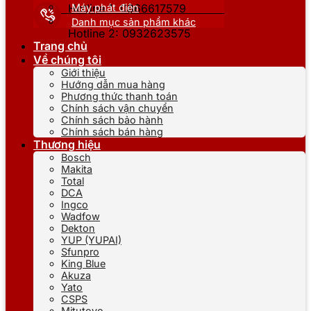
Máy phát điện
Hotline 1: 0866617579
Danh mục sản phẩm khác
Hotline 2: 0932623575
Trang chủ
Về chúng tôi
Giới thiệu
Hướng dẫn mua hàng
Phương thức thanh toán
Chính sách vận chuyển
Chính sách bảo hành
Chính sách bán hàng
Thương hiệu
Bosch
Makita
Total
DCA
Ingco
Wadfow
Dekton
YUP (YUPAI)
Sfunpro
King Blue
Akuza
Yato
CSPS
Mitutoyo