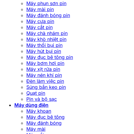
Máy phun sơn pin
Máy mài pin
Máy đánh bóng pin
Máy cưa pin
Máy cắt pin
Máy chà nhám pin
Máy khò nhiệt pin
Máy thổi bụi pin
Máy hút bụi pin
Máy đục bê tông pin
Máy bơm hơi pin
Máy xịt rửa pin
Máy nén khí pin
Đèn làm việc pin
Súng bắn keo pin
Quạt pin
Pin và bộ sạc
Máy dùng điện
Máy khoan
Máy đục bê tông
Máy đánh bóng
Máy mài