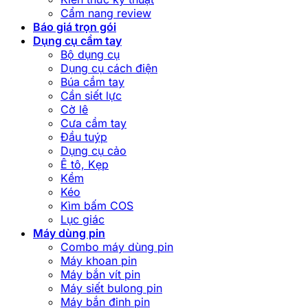
Cẩm nang review
Báo giá trọn gói
Dụng cụ cầm tay
Bộ dụng cụ
Dụng cụ cách điện
Búa cầm tay
Cần siết lực
Cờ lê
Cưa cầm tay
Đầu tuýp
Dụng cụ cảo
Ê tô, Kẹp
Kềm
Kéo
Kìm bấm COS
Lục giác
Máy dùng pin
Combo máy dùng pin
Máy khoan pin
Máy bắn vít pin
Máy siết bulong pin
Máy bắn đinh pin