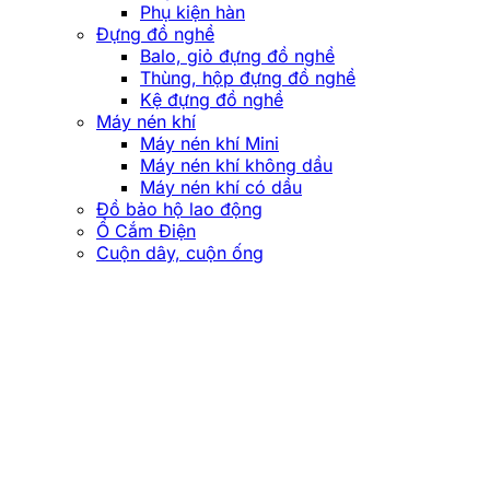
Phụ kiện hàn
Đựng đồ nghề
Balo, giỏ đựng đồ nghề
Thùng, hộp đựng đồ nghề
Kệ đựng đồ nghề
Máy nén khí
Máy nén khí Mini
Máy nén khí không dầu
Máy nén khí có dầu
Đồ bảo hộ lao động
Ổ Cắm Điện
Cuộn dây, cuộn ống