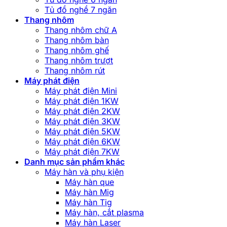
Tủ đồ nghề 7 ngăn
Thang nhôm
Thang nhôm chữ A
Thang nhôm bàn
Thang nhôm ghế
Thang nhôm trượt
Thang nhôm rút
Máy phát điện
Máy phát điện Mini
Máy phát điện 1KW
Máy phát điện 2KW
Máy phát điện 3KW
Máy phát điện 5KW
Máy phát điện 6KW
Máy phát điện 7KW
Danh mục sản phẩm khác
Máy hàn và phụ kiện
Máy hàn que
Máy hàn Mig
Máy hàn Tig
Máy hàn, cắt plasma
Máy hàn Laser