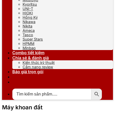
Kyoritsu
UNI-T
HIOKI
Hồng Ký
Nikawa
Nikita
Ameca
Tasco
Super Stars
HPMM
Minbao
Combo tiết kiệm
Chia sẻ & đánh giá
Kiến thức kỹ thuật
Cẩm nang review
Báo giá trọn gói
Máy khoan đất