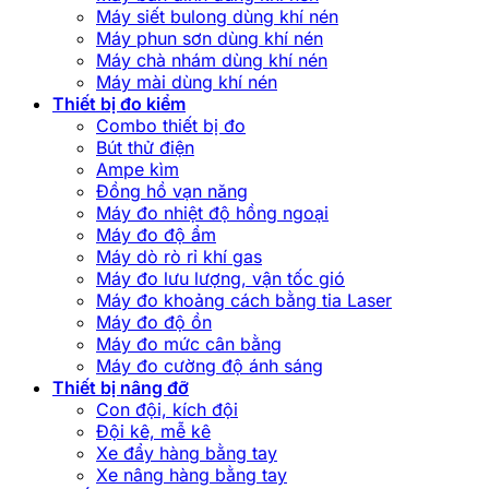
Máy siết bulong dùng khí nén
Máy phun sơn dùng khí nén
Máy chà nhám dùng khí nén
Máy mài dùng khí nén
Thiết bị đo kiểm
Combo thiết bị đo
Bút thử điện
Ampe kìm
Đồng hồ vạn năng
Máy đo nhiệt độ hồng ngoại
Máy đo độ ẩm
Máy dò rò rỉ khí gas
Máy đo lưu lượng, vận tốc gió
Máy đo khoảng cách bằng tia Laser
Máy đo độ ồn
Máy đo mức cân bằng
Máy đo cường độ ánh sáng
Thiết bị nâng đỡ
Con đội, kích đội
Đội kê, mễ kê
Xe đẩy hàng bằng tay
Xe nâng hàng bằng tay