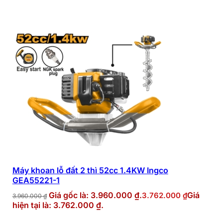
-5%
Máy khoan lỗ đất 2 thì 52cc 1.4KW Ingco
GEA55221-1
Giá gốc là: 3.960.000 ₫.
Giá
3.762.000
₫
3.960.000
₫
hiện tại là: 3.762.000 ₫.